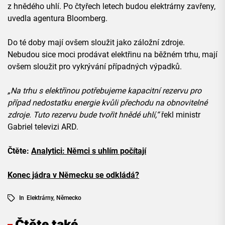
z hnědého uhlí. Po čtyřech letech budou elektrárny zavřeny,
uvedla agentura Bloomberg.
Do té doby mají ovšem sloužit jako záložní zdroje.
Nebudou sice moci prodávat elektřinu na běžném trhu, mají
ovšem sloužit pro vykrývání případných výpadků.
„Na trhu s elektřinou potřebujeme kapacitní rezervu pro
případ nedostatku energie kvůli přechodu na obnovitelné
zdroje. Tuto rezervu bude tvořit hnědé uhlí,“
řekl ministr
Gabriel televizi ARD.
Čtěte:
Analytici: Němci s uhlím počítají
Konec jádra v Německu se odkládá?
In
Elektrárny
,
Německo
Čtěte také