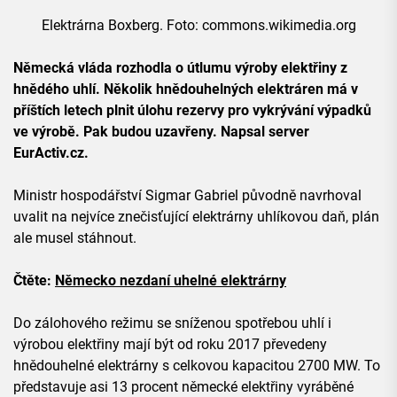
Elektrárna Boxberg. Foto: commons.wikimedia.org
Německá vláda rozhodla o útlumu výroby elektřiny z
hnědého uhlí. Několik hnědouhelných elektráren má v
příštích letech plnit úlohu rezervy pro vykrývání výpadků
ve výrobě. Pak budou uzavřeny. Napsal server
EurActiv.cz.
Ministr hospodářství Sigmar Gabriel původně navrhoval
uvalit na nejvíce znečisťující elektrárny uhlíkovou daň, plán
ale musel stáhnout.
Čtěte:
Německo nezdaní uhelné elektrárny
Do zálohového režimu se sníženou spotřebou uhlí i
výrobou elektřiny mají být od roku 2017 převedeny
hnědouhelné elektrárny s celkovou kapacitou 2700 MW. To
představuje asi 13 procent německé elektřiny vyráběné