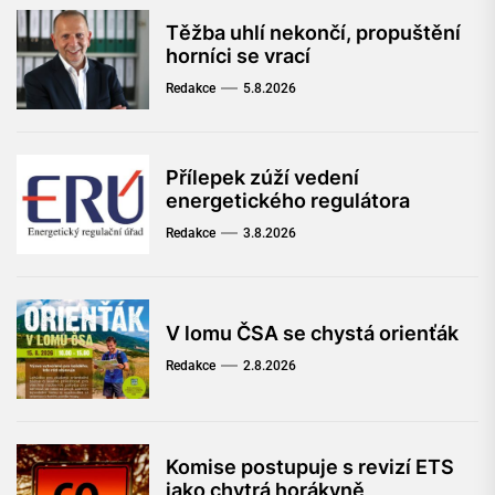
Těžba uhlí nekončí, propuštění
horníci se vrací
Redakce
5.8.2026
Přílepek zúží vedení
energetického regulátora
Redakce
3.8.2026
V lomu ČSA se chystá orienťák
Redakce
2.8.2026
Komise postupuje s revizí ETS
jako chytrá horákyně