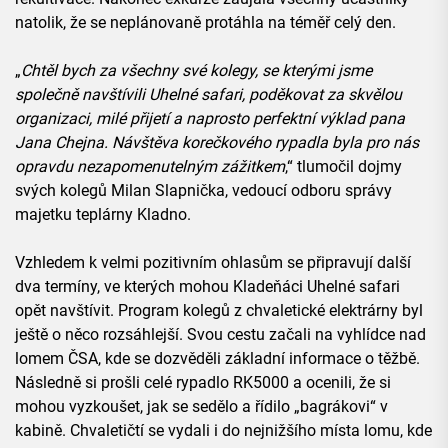
natolik, že se neplánovaně protáhla na téměř celý den.
„
Chtěl bych za všechny své kolegy, se kterými jsme
společně navštívili Uhelné safari, poděkovat za skvělou
organizaci, milé přijetí a naprosto perfektní výklad pana
Jana Chejna. Návštěva korečkového rypadla byla pro nás
opravdu nezapomenutelným zážitkem
,“ tlumočil dojmy
svých kolegů Milan Slapnička, vedoucí odboru správy
majetku teplárny Kladno.
Vzhledem k velmi pozitivním ohlasům se připravují další
dva termíny, ve kterých mohou Kladeňáci Uhelné safari
opět navštívit. Program kolegů z chvaletické elektrárny byl
ještě o něco rozsáhlejší. Svou cestu začali na vyhlídce nad
lomem ČSA, kde se dozvěděli základní informace o těžbě.
Následně si prošli celé rypadlo RK5000 a ocenili, že si
mohou vyzkoušet, jak se sedělo a řídilo „bagrákovi“ v
kabině. Chvaletičtí se vydali i do nejnižšího místa lomu, kde