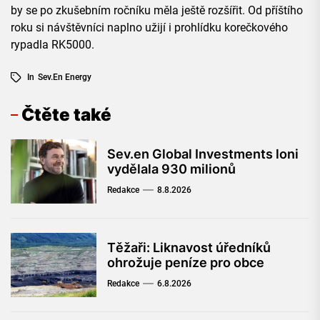
by se po zkušebním ročníku měla ještě rozšířit. Od příštího
roku si návštěvníci naplno užijí i prohlídku korečkového
rypadla RK5000.
In
Sev.en Energy
Čtěte také
Sev.en Global Investments loni
vydělala 930 milionů
Redakce
8.8.2026
Těžaři: Liknavost úředníků
ohrožuje peníze pro obce
Redakce
6.8.2026