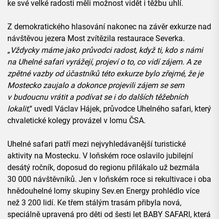
ke své velké radosti měli možnost vidět i těžbu uhlí.
Z demokratického hlasování nakonec na závěr exkurze nad
návštěvou jezera Most zvítězila restaurace Severka.
„
Vždycky máme jako průvodci radost, když ti, kdo s námi
na Uhelné safari vyrážejí, projeví o to, co vidí zájem. A ze
zpětné vazby od účastníků této exkurze bylo zřejmé, že je
Mostecko zaujalo a dokonce projevili zájem se sem
v budoucnu vrátit a podívat se i do dalších těžebních
lokalit
,“ uvedl Václav Hájek, průvodce Uhelného safari, který
chvaletické kolegy provázel v lomu ČSA.
Uhelné safari patří mezi nejvyhledávanější turistické
aktivity na Mostecku. V loňském roce oslavilo jubilejní
desátý ročník, doposud do regionu přilákalo už bezmála
30 000 návštěvníků. Jen v loňském roce si rekultivace i oba
hnědouhelné lomy skupiny Sev.en Energy prohlédlo více
než 3 200 lidí. Ke třem stálým trasám přibyla nová,
speciálně upravená pro děti od šesti let BABY SAFARI, která