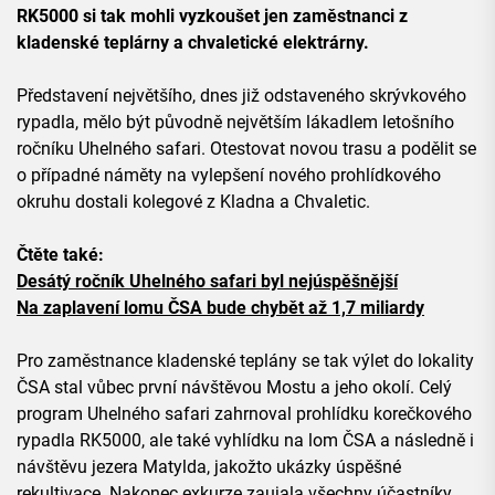
RK5000 si tak mohli vyzkoušet jen zaměstnanci z
kladenské teplárny a chvaletické elektrárny.
Představení největšího, dnes již odstaveného skrývkového
rypadla, mělo být původně největším lákadlem letošního
ročníku Uhelného safari. Otestovat novou trasu a podělit se
o případné náměty na vylepšení nového prohlídkového
okruhu dostali kolegové z Kladna a Chvaletic.
Čtěte také:
Desátý ročník Uhelného safari byl nejúspěšnější
Na zaplavení lomu ČSA bude chybět až 1,7 miliardy
Pro zaměstnance kladenské teplány se tak výlet do lokality
ČSA stal vůbec první návštěvou Mostu a jeho okolí. Celý
program Uhelného safari zahrnoval prohlídku korečkového
rypadla RK5000, ale také vyhlídku na lom ČSA a následně i
návštěvu jezera Matylda, jakožto ukázky úspěšné
rekultivace. Nakonec exkurze zaujala všechny účastníky