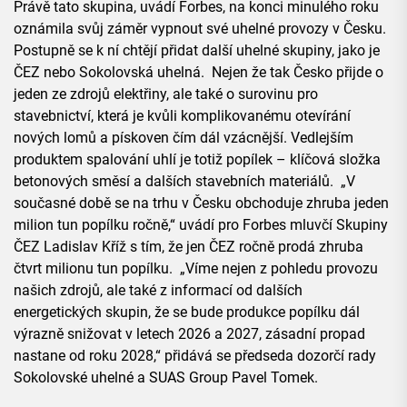
Právě tato skupina, uvádí Forbes, na konci minulého roku
oznámila svůj záměr vypnout své uhelné provozy v Česku.
Postupně se k ní chtějí přidat další uhelné skupiny, jako je
ČEZ nebo Sokolovská uhelná. Nejen že tak Česko přijde o
jeden ze zdrojů elektřiny, ale také o surovinu pro
stavebnictví, která je kvůli komplikovanému otevírání
nových lomů a pískoven čím dál vzácnější. Vedlejším
produktem spalování uhlí je totiž popílek – klíčová složka
betonových směsí a dalších stavebních materiálů. „V
současné době se na trhu v Česku obchoduje zhruba jeden
milion tun popílku ročně,“ uvádí pro Forbes mluvčí Skupiny
ČEZ Ladislav Kříž s tím, že jen ČEZ ročně prodá zhruba
čtvrt milionu tun popílku. „Víme nejen z pohledu provozu
našich zdrojů, ale také z informací od dalších
energetických skupin, že se bude produkce popílku dál
výrazně snižovat v letech 2026 a 2027, zásadní propad
nastane od roku 2028,“ přidává se předseda dozorčí rady
Sokolovské uhelné a SUAS Group Pavel Tomek.