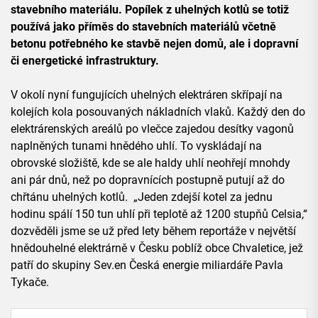
stavebního materiálu. Popílek z uhelných kotlů se totiž
používá jako příměs do stavebních materiálů včetně
betonu potřebného ke stavbě nejen domů, ale i dopravní
či energetické infrastruktury.
V okolí nyní fungujících uhelných elektráren skřípají na
kolejích kola posouvaných nákladních vlaků. Každý den do
elektrárenských areálů po vlečce zajedou desítky vagonů
naplněných tunami hnědého uhlí. To vyskládají na
obrovské složiště, kde se ale haldy uhlí neohřejí mnohdy
ani pár dnů, než po dopravnících postupně putují až do
chřtánu uhelných kotlů. „Jeden zdejší kotel za jednu
hodinu spálí 150 tun uhlí při teplotě až 1200 stupňů Celsia,“
dozvěděli jsme se už před lety během reportáže v největší
hnědouhelné elektrárně v Česku poblíž obce Chvaletice, jež
patří do skupiny Sev.en Česká energie miliardáře Pavla
Tykače.