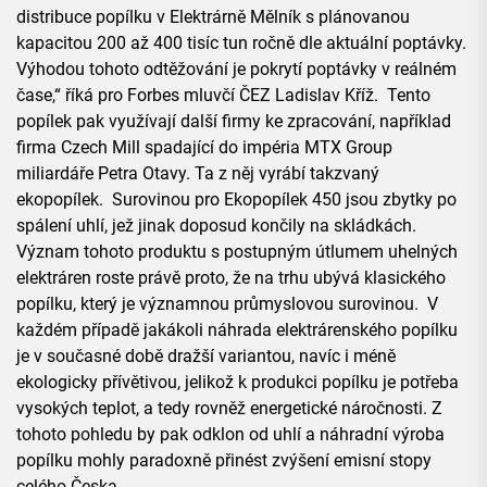
distribuce popílku v Elektrárně Mělník s plánovanou
kapacitou 200 až 400 tisíc tun ročně dle aktuální poptávky.
Výhodou tohoto odtěžování je pokrytí poptávky v reálném
čase,“ říká pro Forbes mluvčí ČEZ Ladislav Kříž. Tento
popílek pak využívají další firmy ke zpracování, například
firma Czech Mill spadající do impéria MTX Group
miliardáře Petra Otavy. Ta z něj vyrábí takzvaný
ekopopílek. Surovinou pro Ekopopílek 450 jsou zbytky po
spálení uhlí, jež jinak doposud končily na skládkách.
Význam tohoto produktu s postupným útlumem uhelných
elektráren roste právě proto, že na trhu ubývá klasického
popílku, který je významnou průmyslovou surovinou. V
každém případě jakákoli náhrada elektrárenského popílku
je v současné době dražší variantou, navíc i méně
ekologicky přívětivou, jelikož k produkci popílku je potřeba
vysokých teplot, a tedy rovněž energetické náročnosti. Z
tohoto pohledu by pak odklon od uhlí a náhradní výroba
popílku mohly paradoxně přinést zvýšení emisní stopy
celého Česka.