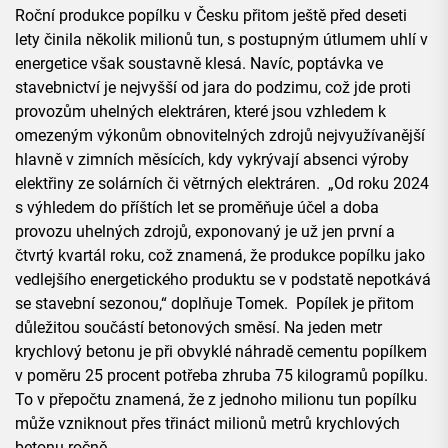
Roční produkce popílku v Česku přitom ještě před deseti
lety činila několik milionů tun, s postupným útlumem uhlí v
energetice však soustavně klesá. Navíc, poptávka ve
stavebnictví je nejvyšší od jara do podzimu, což jde proti
provozům uhelných elektráren, které jsou vzhledem k
omezeným výkonům obnovitelných zdrojů nejvyužívanější
hlavně v zimních měsících, kdy vykrývají absenci výroby
elektřiny ze solárních či větrných elektráren. „Od roku 2024
s výhledem do příštích let se proměňuje účel a doba
provozu uhelných zdrojů, exponovaný je už jen první a
čtvrtý kvartál roku, což znamená, že produkce popílku jako
vedlejšího energetického produktu se v podstatě nepotkává
se stavební sezonou,“ doplňuje Tomek. Popílek je přitom
důležitou součástí betonových směsí. Na jeden metr
krychlový betonu je při obvyklé náhradě cementu popílkem
v poměru 25 procent potřeba zhruba 75 kilogramů popílku.
To v přepočtu znamená, že z jednoho milionu tun popílku
může vzniknout přes třináct milionů metrů krychlových
betonu ročně.