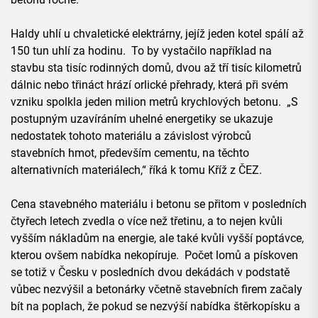
Haldy uhlí u chvaletické elektrárny, jejíž jeden kotel spálí až
150 tun uhlí za hodinu. To by vystačilo například na
stavbu sta tisíc rodinných domů, dvou až tří tisíc kilometrů
dálnic nebo třináct hrází orlické přehrady, která při svém
vzniku spolkla jeden milion metrů krychlových betonu. „S
postupným uzavíráním uhelné energetiky se ukazuje
nedostatek tohoto materiálu a závislost výrobců
stavebních hmot, především cementu, na těchto
alternativních materiálech,“ říká k tomu Kříž z ČEZ.
Cena stavebného materiálu i betonu se přitom v posledních
čtyřech letech zvedla o více než třetinu, a to nejen kvůli
vyšším nákladům na energie, ale také kvůli vyšší poptávce,
kterou ovšem nabídka nekopíruje. Počet lomů a pískoven
se totiž v Česku v posledních dvou dekádách v podstatě
vůbec nezvýšil a betonárky včetně stavebních firem začaly
bít na poplach, že pokud se nezvýší nabídka štěrkopísku a