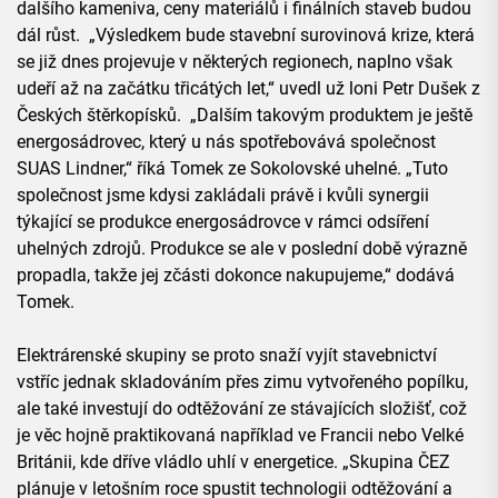
dalšího kameniva, ceny materiálů i finálních staveb budou
dál růst. „Výsledkem bude stavební surovinová krize, která
se již dnes projevuje v některých regionech, naplno však
udeří až na začátku třicátých let,“ uvedl už loni Petr Dušek z
Českých štěrkopísků. „Dalším takovým produktem je ještě
energosádrovec, který u nás spotřebovává společnost
SUAS Lindner,“ říká Tomek ze Sokolovské uhelné. „Tuto
společnost jsme kdysi zakládali právě i kvůli synergii
týkající se produkce energosádrovce v rámci odsíření
uhelných zdrojů. Produkce se ale v poslední době výrazně
propadla, takže jej zčásti dokonce nakupujeme,“ dodává
Tomek.
Elektrárenské skupiny se proto snaží vyjít stavebnictví
vstříc jednak skladováním přes zimu vytvořeného popílku,
ale také investují do odtěžování ze stávajících složišť, což
je věc hojně praktikovaná například ve Francii nebo Velké
Británii, kde dříve vládlo uhlí v energetice. „Skupina ČEZ
plánuje v letošním roce spustit technologii odtěžování a