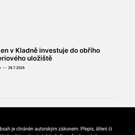
en v Kladně investuje do obřího
eriového uložiště
e
28.7.2026
bsah je chráněn autorským zákonem. Přepis, šíření či