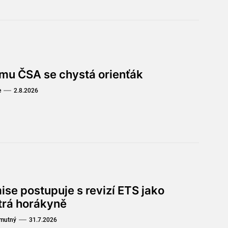
omu ČSA se chystá orienťák
e
2.8.2026
ise postupuje s revizí ETS jako
trá horákyně
Smutný
31.7.2026