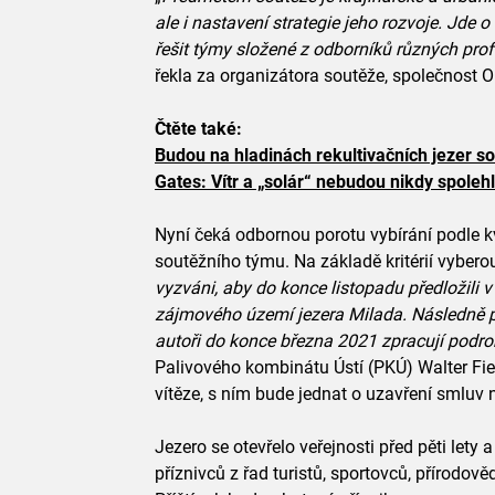
ale i nastavení strategie jeho rozvoje. Jde o
řešit týmy složené z odborníků různých pro
řekla za organizátora soutěže, společnost 
Čtěte také:
Budou na hladinách rekultivačních jezer so
Gates: Vítr a „solár“ nebudou nikdy spolehl
Nyní čeká odbornou porotu vybírání podle k
soutěžního týmu. Na základě kritérií vyberou
vyzváni, aby do konce listopadu předložili v
zájmového území jezera Milada. Následně por
autoři do konce března 2021 zpracují podro
Palivového kombinátu Ústí (PKÚ) Walter Fied
vítěze, s ním bude jednat o uzavření smluv 
Jezero se otevřelo veřejnosti před pěti lety 
příznivců z řad turistů, sportovců, přírodo