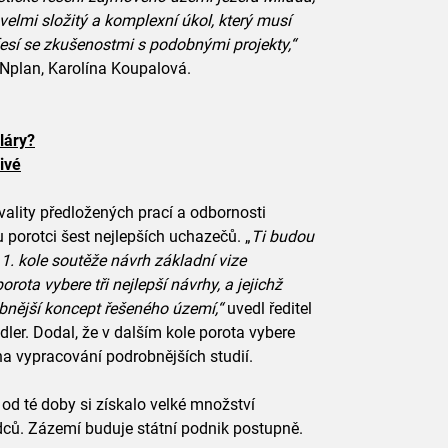
 velmi složitý a komplexní úkol, který musí
fesí se zkušenostmi s podobnými projekty,“
ONplan, Karolína Koupalová.
láry?
ivé
vality předložených prací a odbornosti
 porotci šest nejlepších uchazečů. „
Ti budou
 1. kole soutěže návrh základní vize
ota vybere tři nejlepší návrhy, a jejichž
bnější koncept řešeného území,“
uvedl ředitel
ler. Dodal, že v dalším kole porota vybere
na vypracování podrobnějších studií.
a od té doby si získalo velké množství
vědců. Zázemí buduje státní podnik postupně.