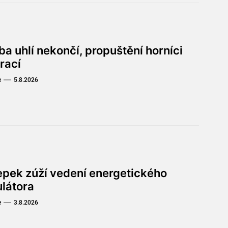
a uhlí nekončí, propuštění horníci
rací
e
5.8.2026
lepek zúží vedení energetického
ulátora
e
3.8.2026