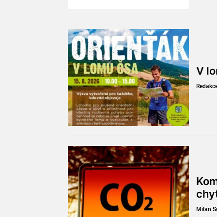
V l
Redakc
Kom
chy
Milan 