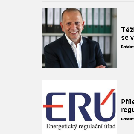
Těžb
se v
Redakc
Pří
reg
Redakc