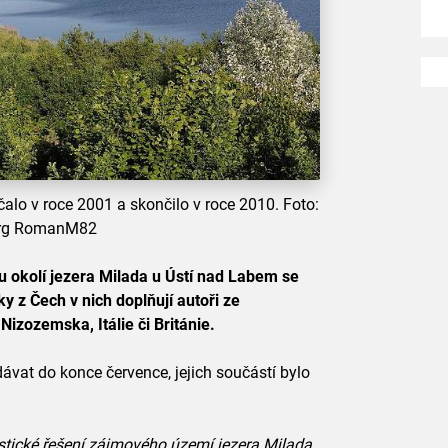
alo v roce 2001 a skončilo v roce 2010. Foto:
org RomanM82
 okolí jezera Milada u Ústí nad Labem se
y z Čech v nich doplňují autoři ze
Nizozemska, Itálie či Británie.
ávat do konce července, jejich součástí bylo
stické řešení zájmového území jezera Milada,