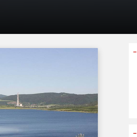
Y
p
s