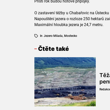
Příští rok budou hotové přípojky.
O zastavení těžby u Chabařovic na Ústecku s
Napouštění jezera o rozloze 250 hektarů zač
Maximální hloubka jezera je 24,7 metru.
In
Jezero Milada
,
Mostecko
Čtěte také
Těž
pen
Redakc