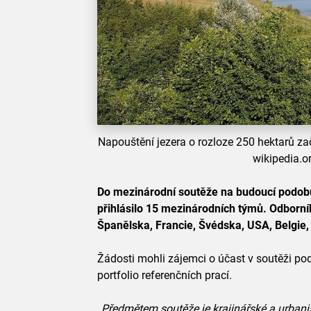
Napouštění jezera o rozloze 250 hektarů zač
wikipedia.
Do mezinárodní soutěže na budoucí podobu
přihlásilo 15 mezinárodních týmů. Odborník
Španělska, Francie, Švédska, USA, Belgie, 
Žádosti mohli zájemci o účast v soutěži pod
portfolio referenčních prací.
„
Předmětem soutěže je krajinářské a urbani