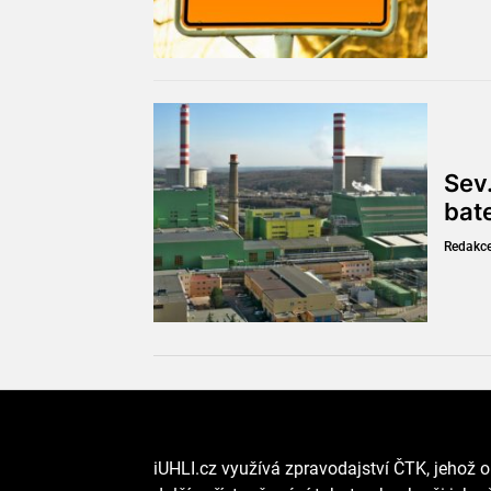
Sev.
bat
Redakc
iUHLI.cz využívá zpravodajství ČTK, jehož o