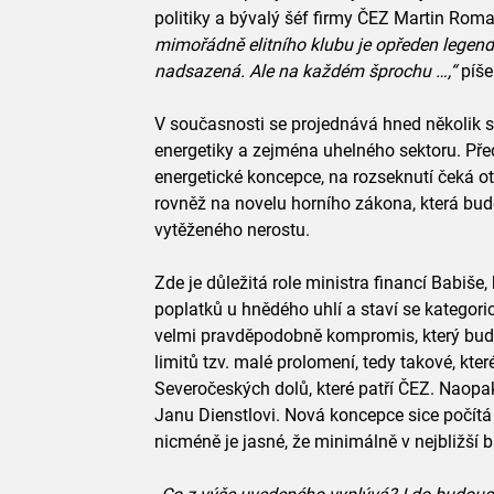
politiky a bývalý šéf firmy ČEZ Martin Rom
mimořádně elitního klubu je opředen legend
nadsazená. Ale na každém šprochu …,“
píše
V současnosti se projednává hned několik st
energetiky a zejména uhelného sektoru. Pře
energetické koncepce, na rozseknutí čeká ot
rovněž na novelu horního zákona, která bud
vytěženého nerostu.
Zde je důležitá role ministra financí Babiše
poplatků u hnědého uhlí a staví se kategori
velmi pravděpodobně kompromis, který bude
limitů tzv. malé prolomení, tedy takové, kter
Severočeských dolů, které patří ČEZ. Naopak
Janu Dienstlovi. Nová koncepce sice počít
nicméně je jasné, že minimálně v nejbližší b