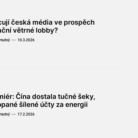
cují česká média ve prospěch
ační větrné lobby?
Smutný
10.3.2026
iér: Čína dostala tučné šeky,
pané šílené účty za energii
Smutný
17.2.2026