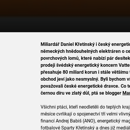
Miliardář Daniel Křetínský i český energet
německých hnědouhelných elektráren o c
povrchových lomů, které nabízí pár desíte
prodeji švédský energetický koncern Vatte
přesahuje 80 miliard korun i stále většímu 
obchod jeví jako nesmyslný. Byli bychom v
považovali české energetické dravce. Co t
černou díru ve zlatý důl, ptá se blogger
Mar
Všichni ptáci, kteří neodletěli do teplých kr
měsíce cvrlikají o spojenectví tří velmi vliv
financí Andrej Babiš (ANO), energetický mag
fotbalové Sparty Křetínský a dnes již medi