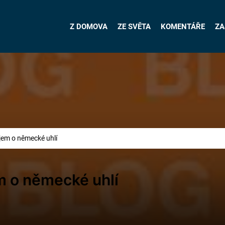
Z DOMOVA
ZE SVĚTA
KOMENTÁŘE
ZA
jem o německé uhlí
m o německé uhlí