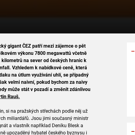
ický gigant ČEZ patří mezi zájemce o pět
elkovém výkonu 7800 megawattů včetně
k kilometrů na sever od českých hranic k
nfall. Vzhledem k nabídkové ceně, která
Y
tlaku na útlum využívání uhlí, se případný
p
šak velmi naivní, pokud bychom za naivy
s
edy může stát v pozadí a změnit zdánlivou
tin Rauš.
ajin, si na pražských střechách podle něj už
ných miliardářů. Jsou jimi současný ministr
nát a vlastník například Deníku Blesk a
álně upozaděný hybatel českého byznysu i