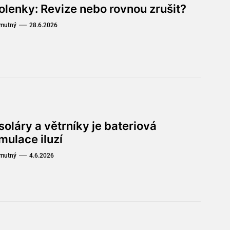
olenky: Revize nebo rovnou zrušit?
Smutný
28.6.2026
soláry a větrníky je bateriová
mulace iluzí
Smutný
4.6.2026