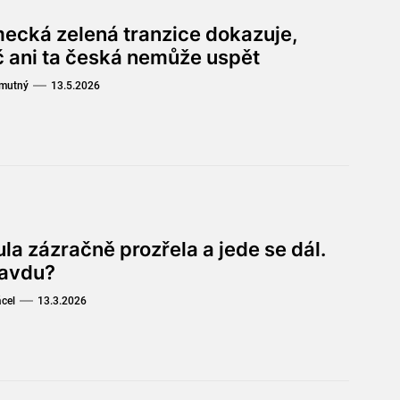
ecká zelená tranzice dokazuje,
č ani ta česká nemůže uspět
Smutný
13.5.2026
la zázračně prozřela a jede se dál.
avdu?
ácel
13.3.2026