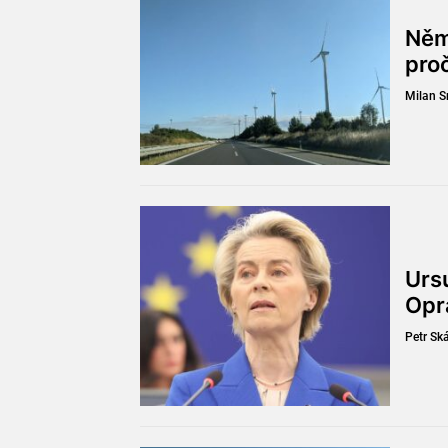
Něm
pro
Milan 
Ursu
Opr
Petr Sk