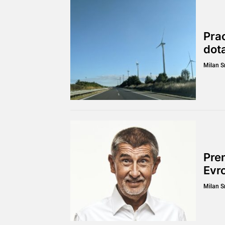
Pra
dot
Milan 
Prem
Evro
Milan 