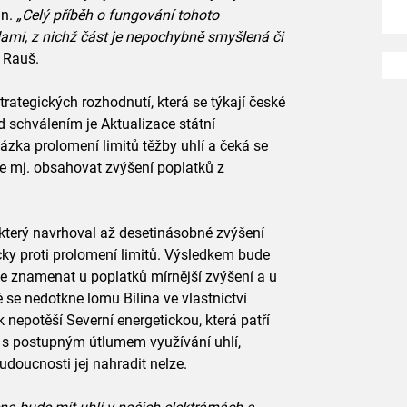
an.
„Celý příběh o fungování tohoto
ami, z nichž část je nepochybně smyšlená či
 Rauš.
rategických rozhodnutí, která se týkají české
d schválením je Aktualizace státní
ázka prolomení limitů těžby uhlí a čeká se
e mj. obsahovat zvýšení poplatků z
, který navrhoval až desetinásobné zvýšení
cky proti prolomení limitů. Výsledkem bude
 znamenat u poplatků mírnější zvýšení a u
é se nedotkne lomu Bílina ve vlastnictví
 nepotěší Severní energetickou, která patří
á s postupným útlumem využívání uhlí,
udoucnosti jej nahradit nelze.