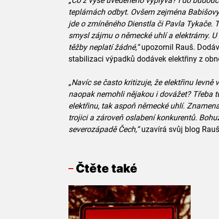
„Co z výše uvedeného vyplývá? I do budoucn
teplárnách odbyt. Ovšem zejména Babišovy 
jde o zmíněného Dienstla či Pavla Tykače. 
smysl zájmu o německé uhlí a elektrárny. U
těžby neplatí žádné,“
upozornil Rauš. Dodává
stabilizaci výpadků dodávek elektřiny z obn
„Navíc se často kritizuje, že elektřinu levn
naopak nemohli nějakou i dovážet? Třeba t
elektřinu, tak aspoň německé uhlí. Znamena
trojici a zároveň oslabení konkurentů. Bohu
severozápadě Čech,“
uzavírá svůj blog Rauš
Čtěte také