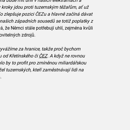
a bude mít uhlí v našich elektrárnách a
kroky jdou proti tuzemským těžařům, ať už
To zlepšuje pozici ČEZu a hlavně začíná dávat
 našich západních sousedů se totiž poplatky z
, že Němci stále potřebují uhlí, zejména kvůli
ovitelných zdrojů.
ě vyvážíme za hranice, takže proč bychom
u od Křetínského či
ČEZ
. A když ne rovnou
lo by to profit pro zmíněnou miliardářskou
žel tuzemských, kteří zaměstnávají lidi na
.