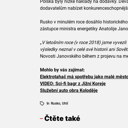
Polska byly nízké náklady na dodávky. Dev
dodavatelům nabízet konkurenceschopnější
Rusko v minulém roce dosáhlo historického 
zástupce ministra energetiky Anatolije Jan
„
V letošním roce (v roce 2018) jsme vyvezli
výsledky neznal v celé své historii ani Sov
Novosti Janovského během z projevu na m
Mohlo by vás zajímat:
Elektrotahač má spotřebu jako malé měst
VIDEO: Sci-fi bagr z Jižní Koreje
Služební auto obra Koloděje
In
Rusko
,
Uhlí
Čtěte také