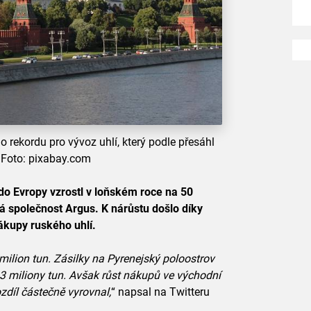
 rekordu pro vývoz uhlí, který podle přesáhl
 Foto: pixabay.com
do Evropy vzrostl v loňském roce na 50
 společnost Argus. K nárůstu došlo díky
ákupy ruského uhlí.
 milion tun. Zásilky na Pyrenejský poloostrov
o 3 miliony tun. Avšak růst nákupů ve východní
ozdíl částečně vyrovnal,
“ napsal na Twitteru