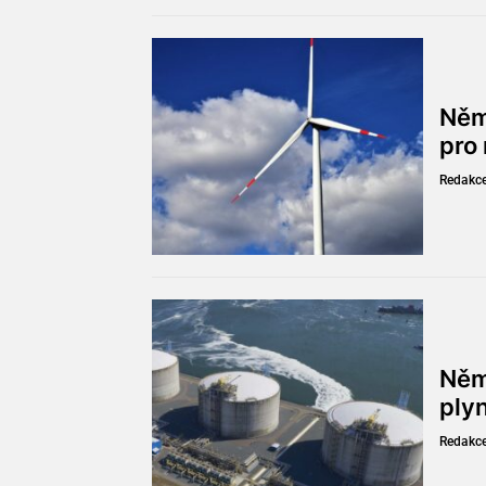
Něm
pro
Redakc
Něm
ply
Redakc