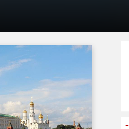
Y
p
s