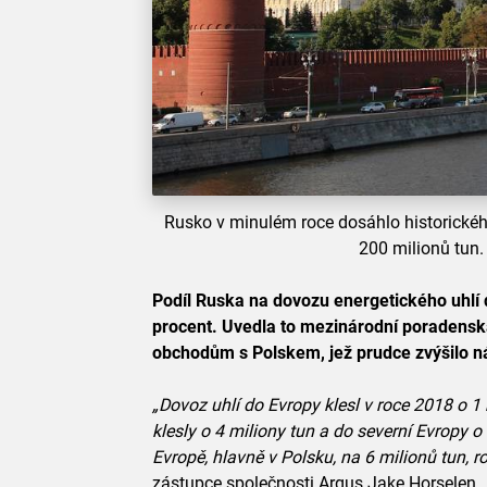
Rusko v minulém roce dosáhlo historického
200 milionů tun.
Podíl Ruska na dovozu energetického uhlí 
procent. Uvedla to mezinárodní poradenská
obchodům s Polskem, jež prudce zvýšilo n
„Dovoz uhlí do Evropy klesl v roce 2018 o 1
klesly o 4 miliony tun a do severní Evropy 
Evropě, hlavně v Polsku, na 6 milionů tun, r
zástupce společnosti Argus Jake Horselen.