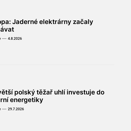
opa: Jaderné elektrárny začaly
hávat
e
4.8.2026
ětší polský těžař uhlí investuje do
rní energetiky
e
29.7.2026