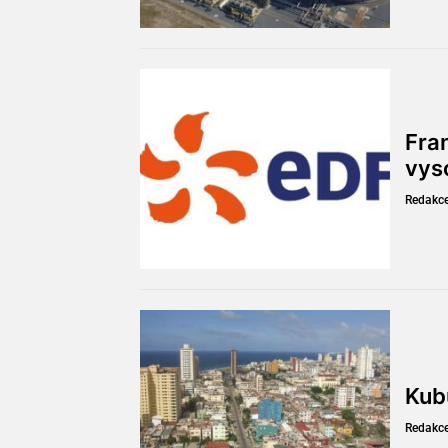
Fran
vys
Redakc
Kub
Redakc