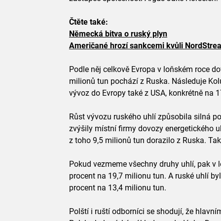
Čtěte také:
Německá bitva o ruský plyn
Američané hrozí sankcemi kvůli NordStre
Podle něj celkově Evropa v loňském roce dov
milionů tun pochází z Ruska. Následuje Kolu
vývoz do Evropy také z USA, konkrétně na 17
Růst vývozu ruského uhlí způsobila silná p
zvýšily místní firmy dovozy energetického u
z toho 9,5 milionů tun dorazilo z Ruska. Ta
Pokud vezmeme všechny druhy uhlí, pak v l
procent na 19,7 milionu tun. A ruské uhlí byl
procent na 13,4 milionu tun.
Polští i ruští odborníci se shodují, že hla