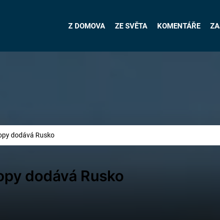
Z DOMOVA
ZE SVĚTA
KOMENTÁŘE
ZA
ropy dodává Rusko
ropy dodává Rusko