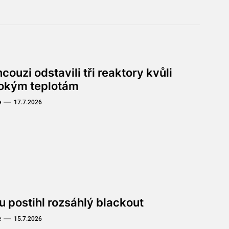
couzi odstavili tři reaktory kvůli
okým teplotám
e
17.7.2026
u postihl rozsáhlý blackout
e
15.7.2026