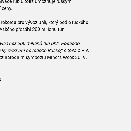
alvace rublu totiž umožňuje ruským
 ceny.
rekordu pro vývoz uhlí, který podle ruského
ovského přesáhl 200 milionů tun.
 více než 200 milionů tun uhlí. Podobné
ětský svaz ani novodobé Rusko,
“ citovala RIA
ezinárodním sympoziu Miner’s Week 2019.
o