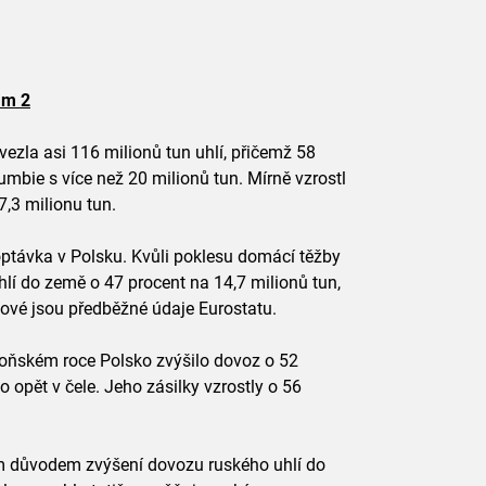
am 2
ezla asi 116 milionů tun uhlí, přičemž 58
mbie s více než 20 milionů tun. Mírně vzrostl
,3 milionu tun.
optávka v Polsku. Kvůli poklesu domácí těžby
hlí do země o 47 procent na 14,7 milionů tun,
kové jsou předběžné údaje Eurostatu.
oňském roce Polsko zvýšilo dovoz o 52
o opět v čele. Jeho zásilky vzrostly o 56
vním důvodem zvýšení dovozu ruského uhlí do