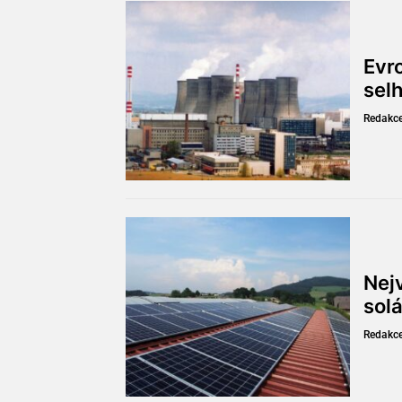
Evr
sel
Redakc
Nejv
solá
Redakc