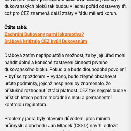
dukovanských bloků tak budou v lednu pořád odstaveny tři,
což pro ČEZ znamená další ztráty v řádu miliard korun.
Čtěte také:
Zachrání Dukovany parní lokomotiva?
Drábová kritizuje ČEZ kvůli Dukovanům
Drábová zatím nepřipouštěla možnost, že by její úřad mohl
nařídit úplné a konečné zastavení činnosti prvního
dukovanského bloku. Pokud ale bude dlouhodobé povolení
– byť se zpožděním – vydáno, bude zřejmě obsahovat
určité podmínky, jejichž nesplnění by znamenalo, že
příslušné rozhodnutí ztrácí platnost. ČEZ tak nejspíš bude v
příštích letech pod mimořádně silnou a permanentní
kontrolou regulátora.
Problémy jádra byly hlavním důvodem, proč ministr
průmyslu a obchodu Jan Mládek (ČSSD) navrhl odložit