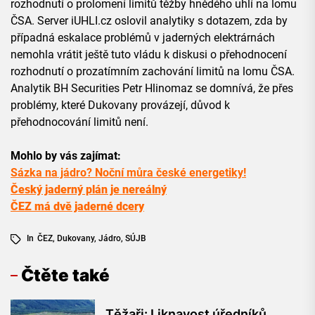
rozhodnutí o prolomení limitů těžby hnědého uhlí na lomu
ČSA. Server iUHLI.cz oslovil analytiky s dotazem, zda by
případná eskalace problémů v jaderných elektrárnách
nemohla vrátit ještě tuto vládu k diskusi o přehodnocení
rozhodnutí o prozatímním zachování limitů na lomu ČSA.
Analytik BH Securities Petr Hlinomaz se domnívá, že přes
problémy, které Dukovany provázejí, důvod k
přehodnocování limitů není.
Mohlo by vás zajímat:
Sázka na jádro? Noční můra české energetiky!
Český jaderný plán je nereálný
ČEZ má dvě jaderné dcery
In
ČEZ
,
Dukovany
,
Jádro
,
SÚJB
Čtěte také
Těžaři: Liknavost úředníků