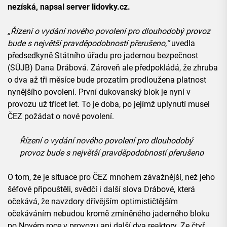
nezíská, napsal server lidovky.cz.
„Řízení o vydání nového povolení pro dlouhodobý provoz
bude s největší pravděpodobností přerušeno,“
uvedla
předsedkyně Státního úřadu pro jadernou bezpečnost
(SÚJB) Dana Drábová. Zároveň ale předpokládá, že zhruba
o dva až tři měsíce bude prozatím prodloužena platnost
nynějšího povolení. První dukovanský blok je nyní v
provozu už třicet let. To je doba, po jejímž uplynutí musel
ČEZ požádat o nové povolení.
Řízení o vydání nového povolení pro dlouhodobý
provoz bude s největší pravděpodobností přerušeno
O tom, že je situace pro ČEZ mnohem závažnější, než jeho
šéfové připouštěli, svědčí i další slova Drábové, která
očekává, že navzdory dřívějším optimističtějším
očekáváním nebudou kromě zmíněného jaderného bloku
po Novém roce v provozu ani další dva reaktory. Ze čtyř