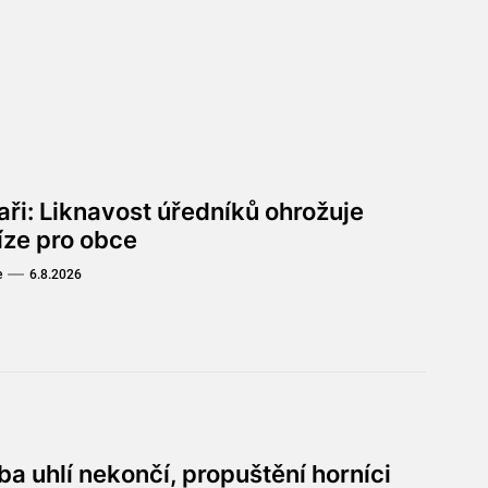
aři: Liknavost úředníků ohrožuje
íze pro obce
e
6.8.2026
a uhlí nekončí, propuštění horníci