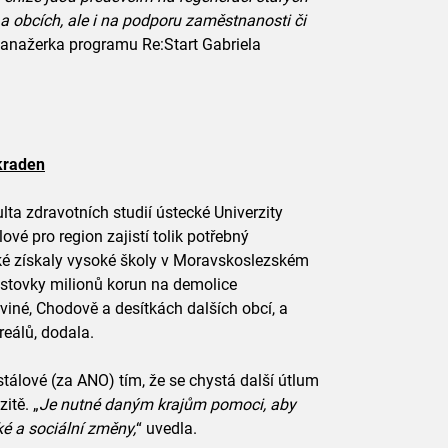
 obcích, ale i na podporu zaměstnanosti či
manažerka programu Re:Start Gabriela
kraden
lta zdravotních studií ústecké Univerzity
vé pro region zajistí tolik potřebný
aké získaly vysoké školy v Moravskoslezském
ly stovky milionů korun na demolice
viné, Chodově a desítkách dalších obcí, a
reálů, dodala.
stálové (za ANO) tím, že se chystá další útlum
itě. „
Je nutné daným krajům pomoci, aby
é a sociální změny,
“ uvedla.