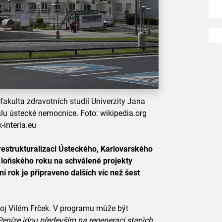
fakulta zdravotních studií Univerzity Jana
álu ústecké nemocnice. Foto: wikipedia.org
-interia.eu
restrukturalizaci Ústeckého, Karlovarského
 loňského roku na schválené projekty
ní rok je připraveno dalších víc než šest
zvoj Vilém Frček. V programu může být
Peníze jdou především na regeneraci starých