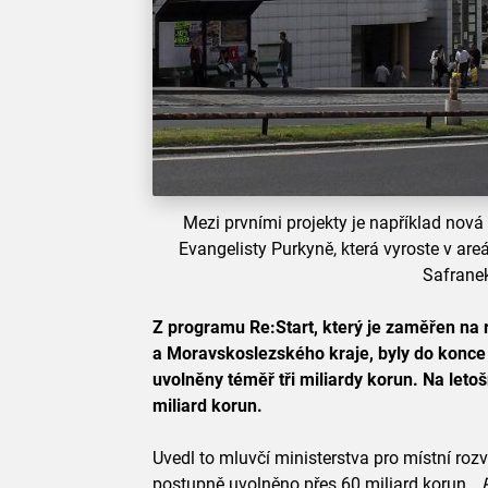
Mezi prvními projekty je například nová 
Evangelisty Purkyně, která vyroste v are
Safranek
Z programu Re:Start, který je zaměřen na 
a Moravskoslezského kraje, byly do konce
uvolněny téměř tři miliardy korun. Na letoš
miliard korun.
Uvedl to mluvčí ministerstva pro místní ro
postupně uvolněno přes 60 miliard korun. „