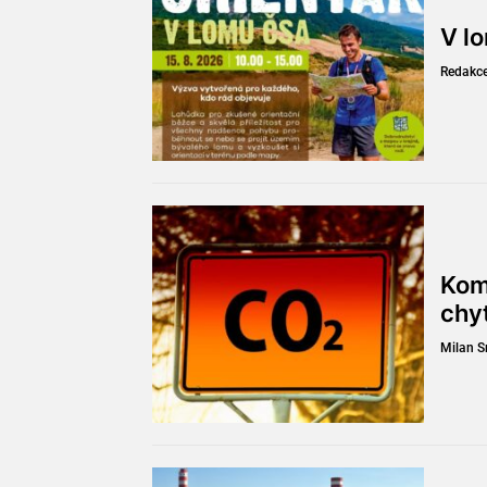
V l
Redakc
Kom
chy
Milan 