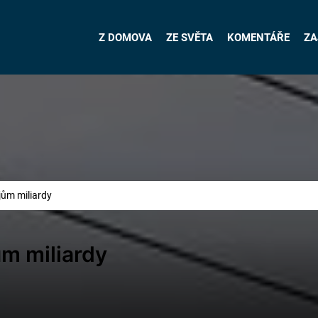
Z DOMOVA
ZE SVĚTA
KOMENTÁŘE
ZA
ajům miliardy
ům miliardy