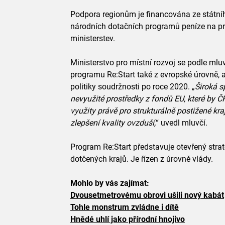
Podpora regionům je financována ze státníh
národních dotačních programů peníze na pr
ministerstev.
Ministerstvo pro místní rozvoj se podle ml
programu Re:Start také z evropské úrovně, 
politiky soudržnosti po roce 2020. „
Široká s
nevyužité prostředky z fondů EU, které by ČR
využity právě pro strukturálně postižené kraj
zlepšení kvality ovzduší,
“ uvedl mluvčí.
Program Re:Start představuje otevřený strat
dotčených krajů. Je řízen z úrovně vlády.
Mohlo by vás zajímat:
Dvousetmetrovému obrovi ušili nový kabát
Tohle monstrum zvládne i dítě
Hnědé uhlí jako přírodní hnojivo