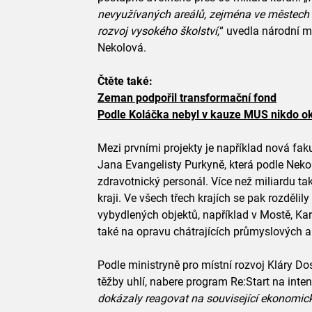
nevyužívaných areálů, zejména ve městech a
rozvoj vysokého školství,
“ uvedla národní 
Nekolová.
Čtěte také:
Zeman podpořil transformační fond
Podle Koláčka nebyl v kauze MUS nikdo o
Mezi prvními projekty je například nová faku
Jana Evangelisty Purkyně, která podle Nekolo
zdravotnický personál. Více než miliardu t
kraji. Ve všech třech krajích se pak rozděli
vybydlených objektů, například v Mostě, Kar
také na opravu chátrajících průmyslových a
Podle ministryně pro místní rozvoj Kláry Do
těžby uhlí, nabere program Re:Start na intenz
dokázaly reagovat na související ekonomick