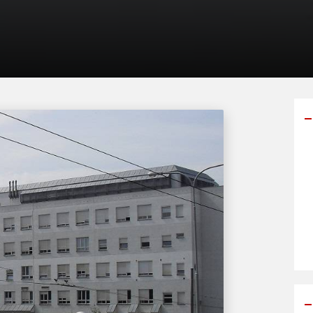
Y
p
s