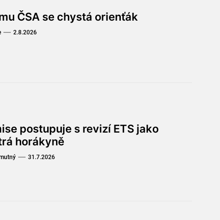
omu ČSA se chystá orienťák
e
2.8.2026
ise postupuje s revizí ETS jako
trá horákyně
Smutný
31.7.2026