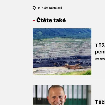
In
Klára Dostálová
Čtěte také
Těž
pen
Redakc
Těžb