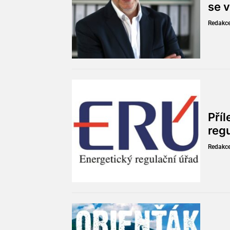
se v
Redakc
Pří
reg
Redakc