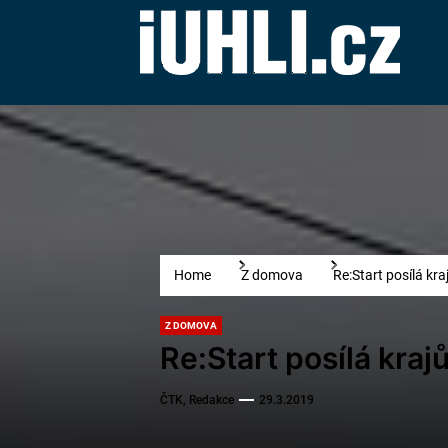
Skip
to
the
content
Home
Z domova
Re:Start posílá kr
Z DOMOVA
Re:Start posílá kraj
ČTK, Redakce
29.3.2019