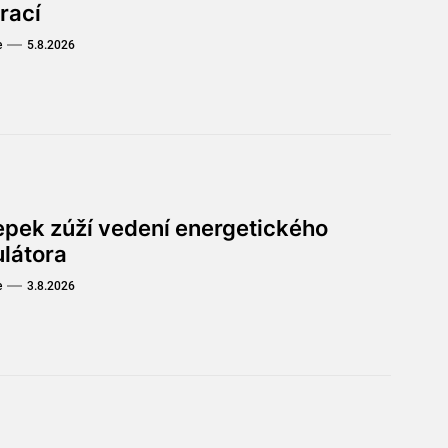
rací
e
5.8.2026
lepek zúží vedení energetického
ulátora
e
3.8.2026