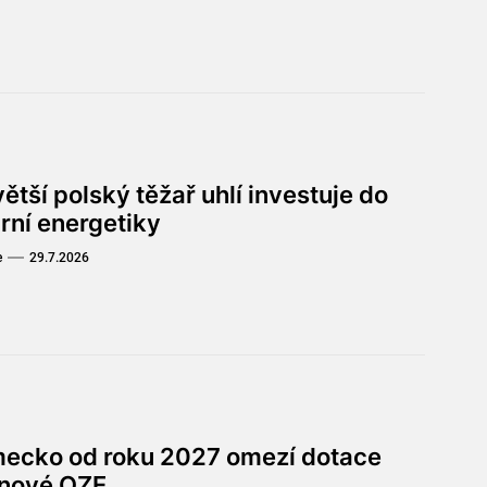
ětší polský těžař uhlí investuje do
rní energetiky
e
29.7.2026
ecko od roku 2027 omezí dotace
 nové OZE