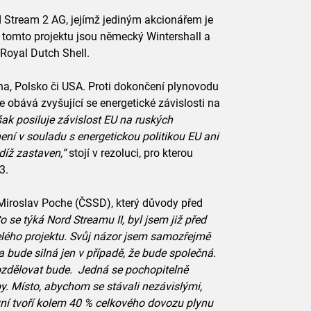
 Stream 2 AG, jejímž jediným akcionářem je
tomto projektu jsou německý Wintershall a
Royal Dutch Shell.
na, Polsko či USA. Proti dokončení plynovodu
e obává zvyšující se energetické závislosti na
ak posiluje závislost EU na ruských
ení v souladu s energetickou politikou EU ani
díž zastaven,“
stojí v rezoluci, pro kterou
3.
Miroslav Poche (ČSSD), který důvody před
o se týká Nord Streamu II, byl jsem již před
celého projektu. Svůj názor jsem samozřejmě
a bude silná jen v případě, že bude společná.
rozdělovat bude. Jedná se pochopitelně
. Místo, abychom se stávali nezávislými,
yní tvoří kolem 40 % celkového dovozu plynu