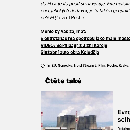
do EU a tento podíl se navyšuje. Energetic
energetických dodávek, je to také o geopoli
celé EU,“
uvedl Poche.
Mohlo by vás zajímat:
Elektrotahač má spotřebu jako malé měst
VIDEO: Sci-fi bagr z Jižní Koreje
Služební auto obra Koloděje
In
EU
,
Německo
,
Nord Stream 2
,
Plyn
,
Poche
,
Rusko
,
Čtěte také
Evr
sel
Redakc