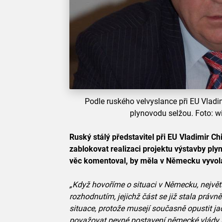
Podle ruského velvyslance při EU Vlad
plynovodu selžou. Foto: w
Ruský stálý představitel při EU Vladimir C
zablokovat realizaci projektu výstavby ply
věc komentoval, by měla v Německu vyvol
„Když hovoříme o situaci v Německu, největ
rozhodnutím, jejichž část se již stala práv
situace, protože musejí současně opustit ja
považovat pevné postavení německé vlády p