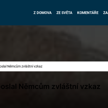
Z DOMOVA
ZE SVĚTA
KOMENTÁŘE
ZA
oslal Němcům zvláštní vzkaz
poslal Němcům zvláštní vzkaz