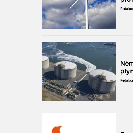
Redakc
Něm
ply
Redakc