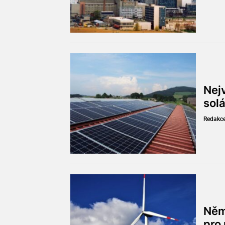
Nejv
solá
Redakc
Něm
pro