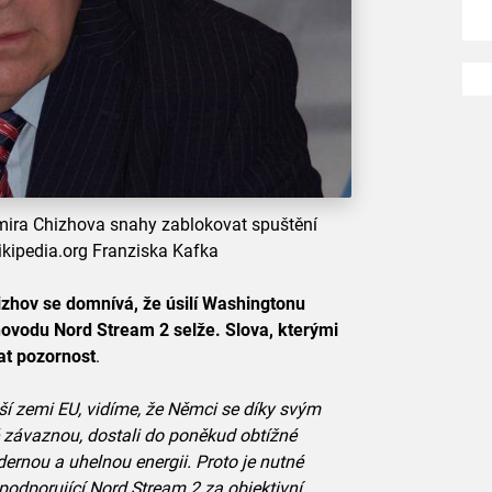
imira Chizhova snahy zablokovat spuštění
ikipedia.org Franziska Kafka
hizhov se domnívá, že úsilí Washingtonu
novodu Nord Stream 2 selže. Slova, kterými
at pozornost
.
ší zemi EU, vidíme, že Němci se díky svým
ně závaznou, dostali do poněkud obtížné
dernou a uhelnou energii. Proto je nutné
odporující Nord Stream 2 za objektivní