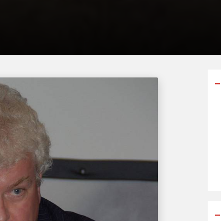
Y
p
s