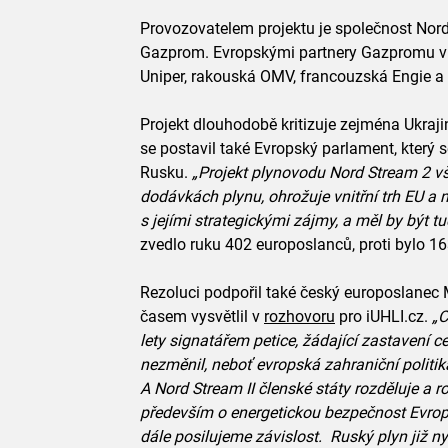
Provozovatelem projektu je společnost Nord
Gazprom. Evropskými partnery Gazpromu v 
Uniper, rakouská OMV, francouzská Engie a 
Projekt dlouhodobě kritizuje zejména Ukraji
se postavil také Evropský parlament, který s
Rusku.
„Projekt plynovodu Nord Stream 2 vš
dodávkách plynu, ohrožuje vnitřní trh EU a n
s jejími strategickými zájmy, a měl by být tu
zvedlo ruku 402 europoslanců, proti bylo 16
Rezoluci podpořil také český europoslanec 
časem vysvětlil v
rozhovoru
pro iUHLI.cz.
„C
lety signatářem petice, žádající zastavení 
nezměnil, neboť evropská zahraniční politik
A Nord Stream II členské státy rozděluje a 
především o energetickou bezpečnost Evropy
dále posilujeme závislost. Ruský plyn již n