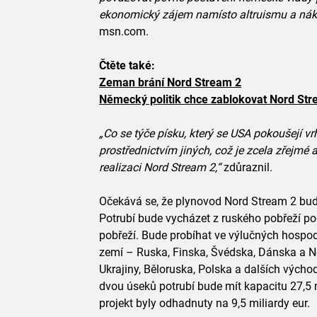
ekonomický zájem namísto altruismu a nák
msn.com.
Čtěte také:
Zeman brání Nord Stream 2
Německý politik chce zablokovat Nord Str
„Co se týče písku, který se USA pokoušejí v
prostřednictvím jiných, což je zcela zřejmé 
realizaci Nord Stream 2,“
zdůraznil.
Očekává se, že plynovod Nord Stream 2 bu
Potrubí bude vycházet z ruského pobřeží p
pobřeží. Bude probíhat ve výlučných hospod
zemí – Ruska, Finska, Švédska, Dánska a 
Ukrajiny, Běloruska, Polska a dalších vých
dvou úseků potrubí bude mít kapacitu 27,5 
projekt byly odhadnuty na 9,5 miliardy eur.