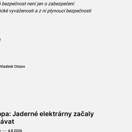
ká bezpečnost není jen o zabezpečení
tické vyváženosti a z ní plynoucí bezpečnosti
o
Vladimír Chizov
opa: Jaderné elektrárny začaly
hávat
e
4.8.2026