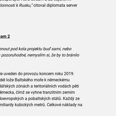
lonnosti k Rusku,“
citoval diplomata server
eam 2
rhnout pod kola projektu buď sami, nebo
a pozoruhodné, nemyslím si, že by to bránilo
de uveden do provozu koncem roku 2019.
odél lože Baltského moře k německému
ářských zónách a teritoriálních vodách pěti
Německa, čímž se vyhne tranzitním zemím
odoevropských a pobaltských států. Každý ze
miliardy kubických metrů. Celkové náklady na