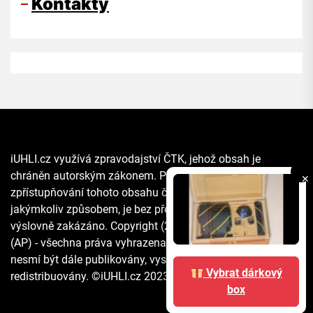
Kontakty
iUHLI.cz využívá zpravodajství ČTK, jehož obsah je
chráněn autorským zákonem. Přepis, šíření či další
✕
zpřístupňování tohoto obsahu či jeho části veřejnosti, a to
jakýmkoliv způsobem, je bez předchozího souhlasu ČTK
výslovně zakázáno. Copyright (2021) The Associated Press
(AP) - všechna práva vyhrazena. Materiály agentury AP
nesmí být dále publikovány, vysílány, přepisovány nebo
Vybrat dárkový
redistribuovány. ©iUHLI.cz 2023 All rights reserved.
box