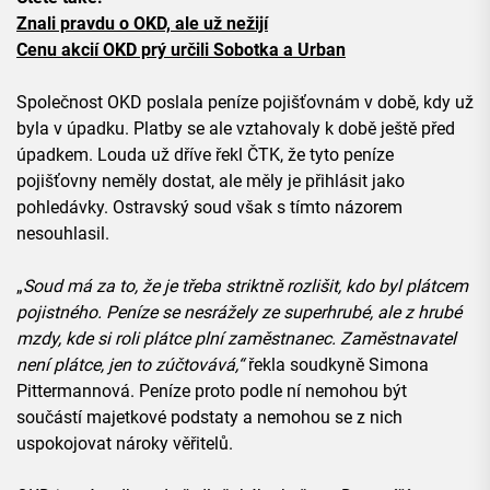
Znali pravdu o OKD, ale už nežijí
Cenu akcií OKD prý určili Sobotka a Urban
Společnost OKD poslala peníze pojišťovnám v době, kdy už
byla v úpadku. Platby se ale vztahovaly k době ještě před
úpadkem. Louda už dříve řekl ČTK, že tyto peníze
pojišťovny neměly dostat, ale měly je přihlásit jako
pohledávky. Ostravský soud však s tímto názorem
nesouhlasil.
„
Soud má za to, že je třeba striktně rozlišit, kdo byl plátcem
pojistného. Peníze se nesrážely ze superhrubé, ale z hrubé
mzdy, kde si roli plátce plní zaměstnanec. Zaměstnavatel
není plátce, jen to zúčtovává,“
řekla soudkyně Simona
Pittermannová. Peníze proto podle ní nemohou být
součástí majetkové podstaty a nemohou se z nich
uspokojovat nároky věřitelů.