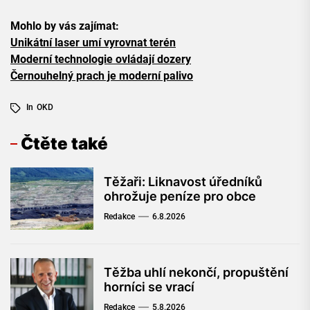
Mohlo by vás zajímat:
Unikátní laser umí vyrovnat terén
Moderní technologie ovládají dozery
Černouhelný prach je moderní palivo
In
OKD
Čtěte také
Těžaři: Liknavost úředníků
ohrožuje peníze pro obce
Redakce
6.8.2026
Těžba uhlí nekončí, propuštění
horníci se vrací
Redakce
5.8.2026