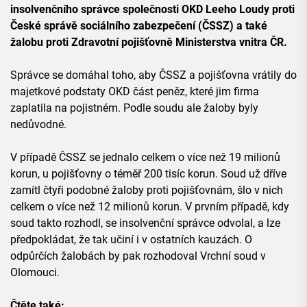
insolvenčního správce společnosti OKD Leeho Loudy proti
České správě sociálního zabezpečení (ČSSZ) a také
žalobu proti Zdravotní pojišťovně Ministerstva vnitra ČR.
Správce se domáhal toho, aby ČSSZ a pojišťovna vrátily do
majetkové podstaty OKD část peněz, které jim firma
zaplatila na pojistném. Podle soudu ale žaloby byly
nedůvodné.
V případě ČSSZ se jednalo celkem o více než 19 milionů
korun, u pojišťovny o téměř 200 tisíc korun. Soud už dříve
zamítl čtyři podobné žaloby proti pojišťovnám, šlo v nich
celkem o více než 12 milionů korun. V prvním případě, kdy
soud takto rozhodl, se insolvenční správce odvolal, a lze
předpokládat, že tak učiní i v ostatních kauzách. O
odpůrčích žalobách by pak rozhodoval Vrchní soud v
Olomouci.
Čtěte také: