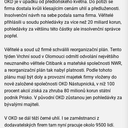
OKD je v úpadku od předloňského května. Do potíží se
firma dostala kvůli klesajícím cenám uhlí a předluženosti.
Insolvenční návrh na sebe podala sama firma. Věřitelé
přihlásili u soudu pohledávky za více než 20 miliard korun,
pohledávky za většinu této částky ale insolvenční správce
popřel.
Věřitelé a soud už firmě schválili reorganizační plán. Tento
týden Vrchní soud v Olomouci odmítl odvolání největšího
neuznaného věřitele Citibank a mateřské společnosti NWR,
a reorganizační plán tak nabyl platnosti. Podle tohoto
plánu mají být doly a provozní majetek firmy vloženy do
nově založené společnosti OKD Nástupnická, v níž 100
procent akcií získá za zhruba 80 milionů korun státní
podnik Prisko. V původní OKD zůstanou jen pohledávky za
bývalými majiteli.
V OKD se dál těží černé uhlí. I se zaměstnanci z
dodavatelských firem tam nyní pracuje okolo 9500 lidí.