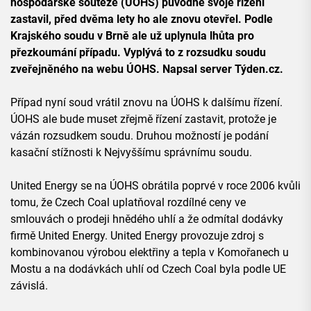
hospodářské soutěže (ÚOHS) původně svoje řízení
zastavil, před dvěma lety ho ale znovu otevřel. Podle
Krajského soudu v Brně ale už uplynula lhůta pro
přezkoumání případu. Vyplývá to z rozsudku soudu
zveřejněného na webu ÚOHS. Napsal server Týden.cz.
Případ nyní soud vrátil znovu na ÚOHS k dalšímu řízení.
ÚOHS ale bude muset zřejmě řízení zastavit, protože je
vázán rozsudkem soudu. Druhou možností je podání
kasační stížnosti k Nejvyššímu správnímu soudu.
United Energy se na ÚOHS obrátila poprvé v roce 2006 kvůli
tomu, že Czech Coal uplatňoval rozdílné ceny ve
smlouvách o prodeji hnědého uhlí a že odmítal dodávky
firmě United Energy. United Energy provozuje zdroj s
kombinovanou výrobou elektřiny a tepla v Komořanech u
Mostu a na dodávkách uhlí od Czech Coal byla podle UE
závislá.