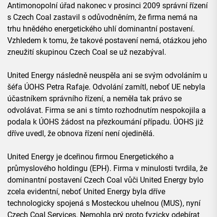
Antimonopolní úřad nakonec v prosinci 2009 správní řízení
s Czech Coal zastavil s odůvodněním, že firma nemá na
trhu hnědého energetického uhlí dominantní postavení.
Vzhledem k tomu, že takové postavení nemá, otázkou jeho
zneužití skupinou Czech Coal se už nezabýval.
United Energy následně neuspěla ani se svým odvoláním u
šéfa ÚOHS Petra Rafaje. Odvolání zamítl, neboť UE nebyla
účastníkem správního řízení, a neměla tak právo se
odvolávat. Firma se ani s tímto rozhodnutím nespokojila a
podala k ÚOHS žádost na přezkoumání případu. ÚOHS již
dříve uvedl, že obnova řízení není ojedinělá.
United Energy je dceřinou firmou Energetického a
průmyslového holdingu (EPH). Firma v minulosti tvrdila, že
dominantní postavení Czech Coal vůči United Energy bylo
zcela evidentní, neboť United Energy byla dříve
technologicky spojená s Mosteckou uhelnou (MUS), nyní
Czech Coal Services. Nemohla prý proto fyzicky odebírat