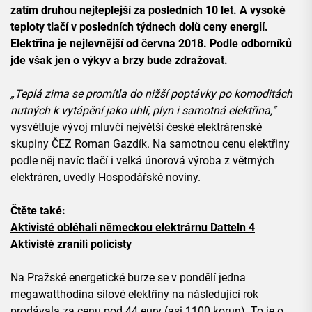
zatím druhou nejteplejší za posledních 10 let. A vysoké
teploty tlačí v posledních týdnech dolů ceny energií.
Elektřina je nejlevnější od června 2018. Podle odborníků
jde však jen o výkyv a brzy bude zdražovat.
„Teplá zima se promítla do nižší poptávky po komoditách
nutných k vytápění jako uhlí, plyn i samotná elektřina,“
vysvětluje vývoj mluvčí největší české elektrárenské
skupiny ČEZ Roman Gazdík. Na samotnou cenu elektřiny
podle něj navíc tlačí i velká únorová výroba z větrných
elektráren, uvedly Hospodářské noviny.
Čtěte také:
Aktivisté obléhali německou elektrárnu Datteln 4
Aktivisté zranili policisty
Na Pražské energetické burze se v pondělí jedna
megawatthodina silové elektřiny na následující rok
prodávala za cenu pod 44 eury (asi 1100 korun). To je o