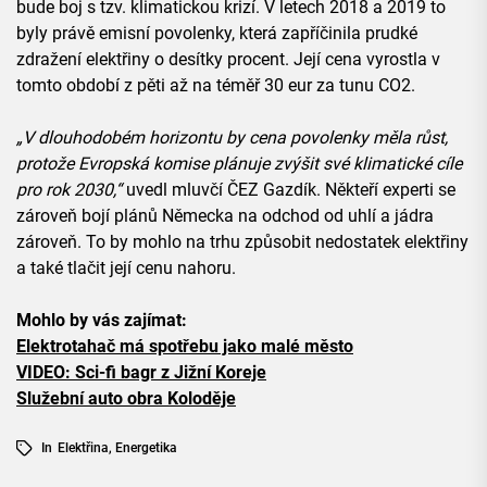
bude boj s tzv. klimatickou krizí. V letech 2018 a 2019 to
byly právě emisní povolenky, která zapříčinila prudké
zdražení elektřiny o desítky procent. Její cena vyrostla v
tomto období z pěti až na téměř 30 eur za tunu CO2.
„V dlouhodobém horizontu by cena povolenky měla růst,
protože Evropská komise plánuje zvýšit své klimatické cíle
pro rok 2030,“
uvedl mluvčí ČEZ Gazdík. Někteří experti se
zároveň bojí plánů Německa na odchod od uhlí a jádra
zároveň. To by mohlo na trhu způsobit nedostatek elektřiny
a také tlačit její cenu nahoru.
Mohlo by vás zajímat:
Elektrotahač má spotřebu jako malé město
VIDEO: Sci-fi bagr z Jižní Koreje
Služební auto obra Koloděje
In
Elektřina
,
Energetika