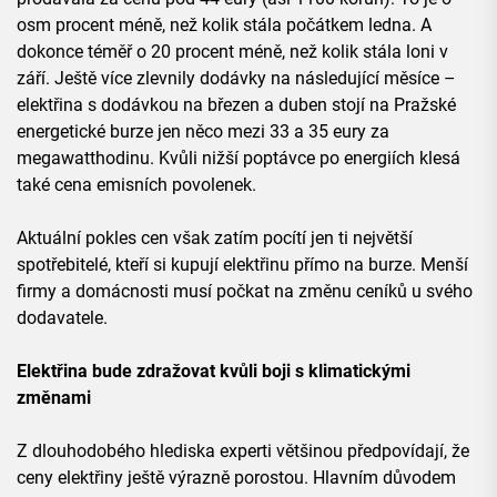
osm procent méně, než kolik stála počátkem ledna. A
dokonce téměř o 20 procent méně, než kolik stála loni v
září. Ještě více zlevnily dodávky na následující měsíce –
elektřina s dodávkou na březen a duben stojí na Pražské
energetické burze jen něco mezi 33 a 35 eury za
megawatthodinu. Kvůli nižší poptávce po energiích klesá
také cena emisních povolenek.
Aktuální pokles cen však zatím pocítí jen ti největší
spotřebitelé, kteří si kupují elektřinu přímo na burze. Menší
firmy a domácnosti musí počkat na změnu ceníků u svého
dodavatele.
Elektřina bude zdražovat kvůli boji s klimatickými
změnami
Z dlouhodobého hlediska experti většinou předpovídají, že
ceny elektřiny ještě výrazně porostou. Hlavním důvodem