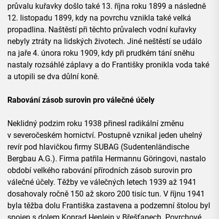
průvalu kuřavky došlo také 13. října roku 1899 a následně
12. listopadu 1899, kdy na povrchu vznikla také velká
propadlina. Naštěstí při těchto průvalech vodní kuřavky
nebyly ztráty na lidských životech. Jiné neštěstí se událo
na jaře 4. února roku 1909, kdy při prudkém tání sněhu
nastaly rozsáhlé záplavy a do Františky pronikla voda také
a utopili se dva důlní koně.
Rabování zásob surovin pro válečné účely
Neklidný podzim roku 1938 přinesl radikální změnu
v severočeském hornictví. Postupně vznikal jeden uhelný
revír pod hlavičkou firmy SUBAG (Sudentenländische
Bergbau A.G.). Firma patřila Hermannu Göringovi, nastalo
období velkého rabování přírodních zásob surovin pro
válečné účely. Těžby ve válečných letech 1939 až 1941
dosahovaly ročně 150 až skoro 200 tisíc tun. V říjnu 1941
byla těžba dolu Františka zastavena a podzemní štolou byl
spojen s dolem Konrad Henlein v Břešťanech. Povrchové