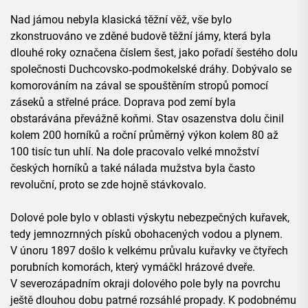
Nad jámou nebyla klasická těžní věž, vše bylo
zkonstruováno ve zděné budově těžní jámy, která byla
dlouhé roky označena číslem šest, jako pořadí šestého dolu
společnosti Duchcovsko‑podmokelské dráhy. Dobývalo se
komorováním na zával se spouštěním stropů pomocí
záseků a střelné práce. Doprava pod zemí byla
obstarávána převážně koňmi. Stav osazenstva dolu činil
kolem 200 horníků a roční průměrný výkon kolem 80 až
100 tisíc tun uhlí. Na dole pracovalo velké množství
českých horníků a také nálada mužstva byla často
revoluční, proto se zde hojně stávkovalo.
Dolové pole bylo v oblasti výskytu nebezpečných kuřavek,
tedy jemnozrnných písků obohacených vodou a plynem.
V únoru 1897 došlo k velkému průvalu kuřavky ve čtyřech
porubních komorách, který vymáčkl hrázové dveře.
V severozápadním okraji dolového pole byly na povrchu
ještě dlouhou dobu patrné rozsáhlé propady. K podobnému