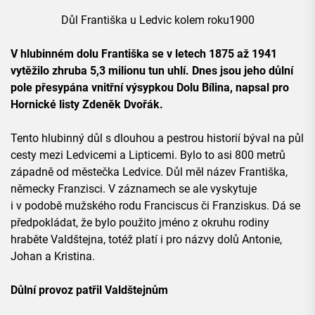
Důl Františka u Ledvic kolem roku1900
V hlubinném dolu Františka se v letech 1875 až 1941
vytěžilo zhruba 5,3 milionu tun uhlí. Dnes jsou jeho důlní
pole přesypána vnitřní výsypkou Dolu Bílina, napsal pro
Hornické listy Zdeněk Dvořák.
Tento hlubinný důl s dlouhou a pestrou historií býval na půl
cesty mezi Ledvicemi a Lipticemi. Bylo to asi 800 metrů
západně od městečka Ledvice. Důl měl název Františka,
německy Franzisci. V záznamech se ale vyskytuje
i v podobě mužského rodu Franciscus či Franziskus. Dá se
předpokládat, že bylo použito jméno z okruhu rodiny
hraběte Valdštejna, totéž platí i pro názvy dolů Antonie,
Johan a Kristina.
Důlní provoz patřil Valdštejnům