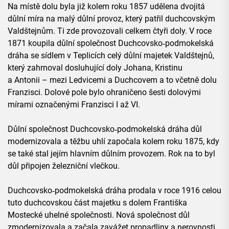
Na místě dolu byla již kolem roku 1857 udělena dvojitá
důlní míra na malý důlní provoz, který patřil duchcovským
Valdštejnům. Ti zde provozovali celkem čtyři doly. V roce
1871 koupila důlní společnost Duchcovsko‑podmokelská
dráha se sídlem v Teplicích celý důlní majetek Valdštejnů,
který zahrnoval dosluhující doly Johana, Kristinu
a Antonii – mezi Ledvicemi a Duchcovem a to včetně dolu
Franzisci. Dolové pole bylo ohraničeno šesti dolovými
mírami označenými Franzisci I až VI.
Důlní společnost Duchcovsko‑podmokelská dráha důl
modernizovala a těžbu uhlí započala kolem roku 1875, kdy
se také stal jejím hlavním důlním provozem. Rok na to byl
důl připojen železniční vlečkou.
Duchcovsko‑podmokelská dráha prodala v roce 1916 celou
tuto duchcovskou část majetku s dolem Františka
Mostecké uhelné společnosti. Nová společnost důl
zmodernizovala a začala zavážet propadliny a nerovnosti