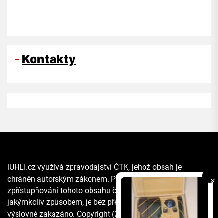
Kontakty
iUHLI.cz využívá zpravodajství ČTK, jehož obsah je
chráněn autorským zákonem. Přepis, šíření či další
✕
zpřístupňování tohoto obsahu či jeho části veřejnosti, a to
jakýmkoliv způsobem, je bez předchozího souhlasu ČTK
výslovně zakázáno. Copyright (2021) The Associated Press