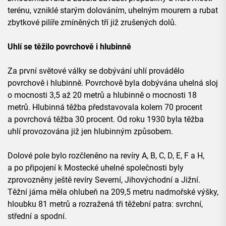
terénu, vzniklé starým dolováním, uhelným mourem a rubat
zbytkové pilíře zmíněných tří již zrušených dolů.
Uhlí se těžilo povrchově i hlubinně
Za první světové války se dobývání uhlí provádělo
povrchově i hlubinně. Povrchově byla dobývána uhelná sloj
o mocnosti 3,5 až 20 metrů a hlubinně o mocnosti 18
metrů. Hlubinná těžba představovala kolem 70 procent
a povrchová těžba 30 procent. Od roku 1930 byla těžba
uhlí provozována již jen hlubinným způsobem.
Dolové pole bylo rozčleněno na revíry A, B, C, D, E, F a H,
a po připojení k Mostecké uhelné společnosti byly
zprovozněny ještě revíry Severní, Jihovýchodní a Jižní.
Těžní jáma měla ohlubeň na 209,5 metru nadmořské výšky,
hloubku 81 metrů a rozražená tři těžební patra: svrchní,
střední a spodní.