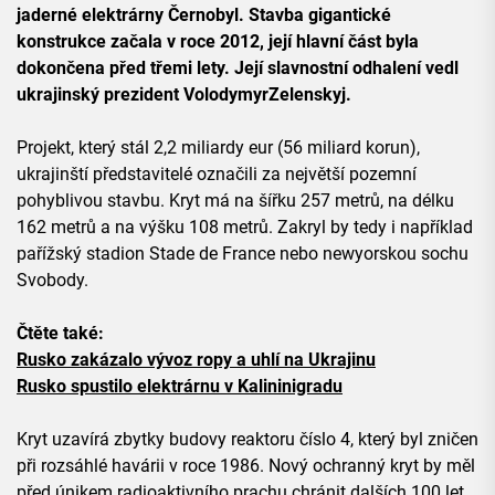
jaderné elektrárny Černobyl. Stavba gigantické
konstrukce začala v roce 2012, její hlavní část byla
dokončena před třemi lety. Její slavnostní odhalení vedl
ukrajinský prezident VolodymyrZelenskyj.
Projekt, který stál 2,2 miliardy eur (56 miliard korun),
ukrajinští představitelé označili za největší pozemní
pohyblivou stavbu. Kryt má na šířku 257 metrů, na délku
162 metrů a na výšku 108 metrů. Zakryl by tedy i například
pařížský stadion Stade de France nebo newyorskou sochu
Svobody.
Čtěte také:
Rusko zakázalo vývoz ropy a uhlí na Ukrajinu
Rusko spustilo elektrárnu v Kalininigradu
Kryt uzavírá zbytky budovy reaktoru číslo 4, který byl zničen
při rozsáhlé havárii v roce 1986. Nový ochranný kryt by měl
před únikem radioaktivního prachu chránit dalších 100 let,