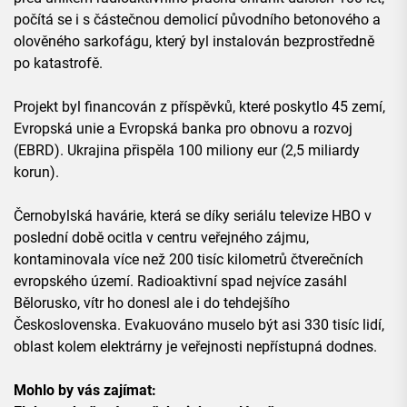
počítá se i s částečnou demolicí původního betonového a
olověného sarkofágu, který byl instalován bezprostředně
po katastrofě.
Projekt byl financován z příspěvků, které poskytlo 45 zemí,
Evropská unie a Evropská banka pro obnovu a rozvoj
(EBRD). Ukrajina přispěla 100 miliony eur (2,5 miliardy
korun).
Černobylská havárie, která se díky seriálu televize HBO v
poslední době ocitla v centru veřejného zájmu,
kontaminovala více než 200 tisíc kilometrů čtverečních
evropského území. Radioaktivní spad nejvíce zasáhl
Bělorusko, vítr ho donesl ale i do tehdejšího
Československa. Evakuováno muselo být asi 330 tisíc lidí,
oblast kolem elektrárny je veřejnosti nepřístupná dodnes.
Mohlo by vás zajímat: