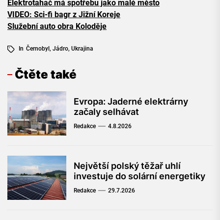
Elektrotahač má spotřebu jako malé město
VIDEO: Sci-fi bagr z Jižní Koreje
Služební auto obra Koloděje
In
Černobyl
,
Jádro
,
Ukrajina
Čtěte také
Evropa: Jaderné elektrárny
začaly selhávat
Redakce
4.8.2026
Největší polský těžař uhlí
investuje do solární energetiky
Redakce
29.7.2026