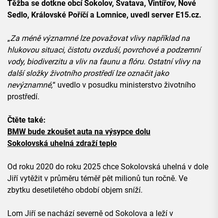
Těžba se dotkne obcí Sokolov, Svatava, Vintířov, Nové
Sedlo, Královské Poříčí a Lomnice, uvedl server E15.cz.
„
Za méně významné lze považovat vlivy například na
hlukovou situaci, čistotu ovzduší, povrchové a podzemní
vody, biodiverzitu a vliv na faunu a flóru. Ostatní vlivy na
další složky životního prostředí lze označit jako
nevýznamné,
“ uvedlo v posudku ministerstvo životního
prostředí.
Čtěte také:
BMW bude zkoušet auta na výsypce dolu
Sokolovská uhelná zdraží teplo
Od roku 2020 do roku 2025 chce Sokolovská uhelná v dole
Jiří vytěžit v průměru téměř pět milionů tun ročně. Ve
zbytku desetiletého období objem sníží.
Lom Jiří se nachází severně od Sokolova a leží v