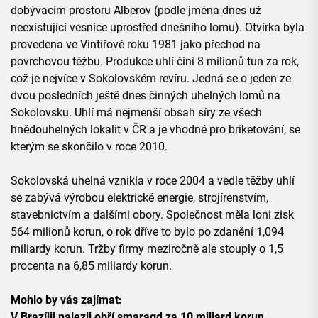
dobývacím prostoru Alberov (podle jména dnes už
neexistující vesnice uprostřed dnešního lomu). Otvírka byla
provedena ve Vintířově roku 1981 jako přechod na
povrchovou těžbu. Produkce uhlí činí 8 milionů tun za rok,
což je nejvíce v Sokolovském revíru. Jedná se o jeden ze
dvou posledních ještě dnes činných uhelných lomů na
Sokolovsku. Uhlí má nejmenší obsah síry ze všech
hnědouhelných lokalit v ČR a je vhodné pro briketování, se
kterým se skončilo v roce 2010.
Sokolovská uhelná vznikla v roce 2004 a vedle těžby uhlí
se zabývá výrobou elektrické energie, strojírenstvím,
stavebnictvím a dalšími obory. Společnost měla loni zisk
564 milionů korun, o rok dříve to bylo po zdanění 1,094
miliardy korun. Tržby firmy meziročně ale stouply o 1,5
procenta na 6,85 miliardy korun.
Mohlo by vás zajímat:
V Brazílii nalezli obří smaragd za 10 miliard korun