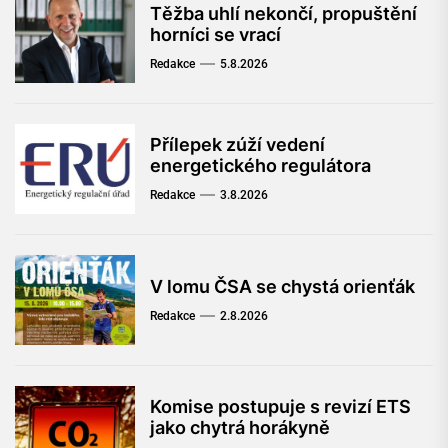
Těžba uhlí nekončí, propuštění
horníci se vrací
Redakce
5.8.2026
Přílepek zúží vedení
energetického regulátora
Redakce
3.8.2026
V lomu ČSA se chystá orienťák
Redakce
2.8.2026
Komise postupuje s revizí ETS
jako chytrá horákyně