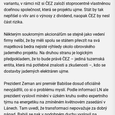
variantu, v rámci níž si ČEZ založí stoprocentně vlastněnou
dceřinou společnost, která se projektu ujme. Stát by tak
nepřišel o vliv ani o výnosy z dividend, naopak ČEZ by nesl
část rizika.
Některým soukromým akcionářům se stejně jako vedení
firmy nelíbí, že by měli spolu se státem převzít na svá
majetková bedra nejisté výhledy okolo obrovského
jaderného projektu. Na druhou stranu je logickým
předpokladem, že to bude právě ČEZ – jediná tuzemská
entita, která má potřebné znalosti a zkušenosti –, kdo se
dostavby jaderných elektráren ujme.
Prezident Zeman ani premiér Babišse dosud oficiálně
nevyjádřili, co si o problému myslí. Podle informací LN ale
prezident vyslovil mínění v úzkém kruhu svého expertního
týmu na energetiku na zmíněném květnovém zasedání v
Lánech. Tam uvedl, že transformaci nepovažuje za dobrý
nápad. Babiš se pak v podobném duchu vyslovil na