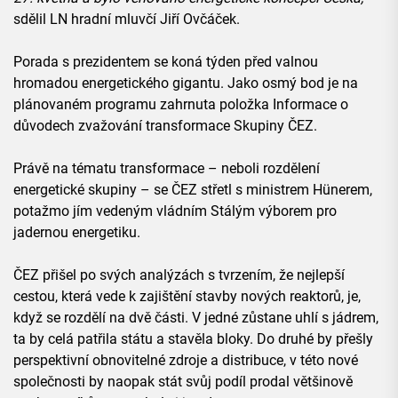
sdělil LN hradní mluvčí Jiří Ovčáček.
Porada s prezidentem se koná týden před valnou
hromadou energetického gigantu. Jako osmý bod je na
plánovaném programu zahrnuta položka Informace o
důvodech zvažování transformace Skupiny ČEZ.
Právě na tématu transformace – neboli rozdělení
energetické skupiny – se ČEZ střetl s ministrem Hünerem,
potažmo jím vedeným vládním Stálým výborem pro
jadernou energetiku.
ČEZ přišel po svých analýzách s tvrzením, že nejlepší
cestou, která vede k zajištění stavby nových reaktorů, je,
když se rozdělí na dvě části. V jedné zůstane uhlí s jádrem,
ta by celá patřila státu a stavěla bloky. Do druhé by přešly
perspektivní obnovitelné zdroje a distribuce, v této nové
společnosti by naopak stát svůj podíl prodal většinově