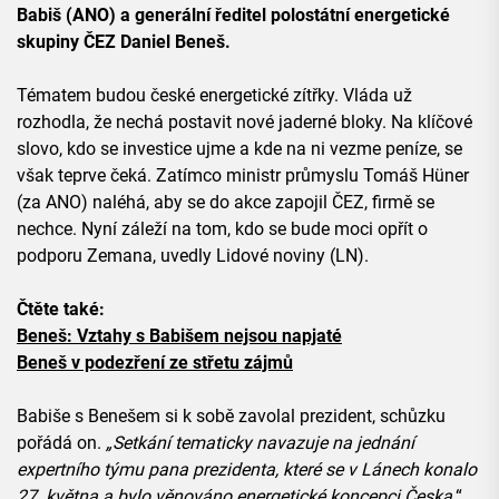
Babiš (ANO) a generální ředitel polostátní energetické
skupiny ČEZ Daniel Beneš.
Tématem budou české energetické zítřky. Vláda už
rozhodla, že nechá postavit nové jaderné bloky. Na klíčové
slovo, kdo se investice ujme a kde na ni vezme peníze, se
však teprve čeká. Zatímco ministr průmyslu Tomáš Hüner
(za ANO) naléhá, aby se do akce zapojil ČEZ, firmě se
nechce. Nyní záleží na tom, kdo se bude moci opřít o
podporu Zemana, uvedly Lidové noviny (LN).
Čtěte také:
Beneš: Vztahy s Babišem nejsou napjaté
Beneš v podezření ze střetu zájmů
Babiše s Benešem si k sobě zavolal prezident, schůzku
pořádá on.
„Setkání tematicky navazuje na jednání
expertního týmu pana prezidenta, které se v Lánech konalo
27. května a bylo věnováno energetické koncepci Česka,
“