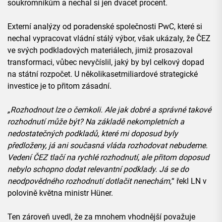
soukromníkům a nechal si jen dvacet procent.
Externí analýzy od poradenské společnosti PwC, které si
nechal vypracovat vládní stálý výbor, však ukázaly, že ČEZ
ve svých podkladových materiálech, jimiž prosazoval
transformaci, vůbec nevyčíslil, jaký by byl celkový dopad
na státní rozpočet. U několikasetmiliardové strategické
investice je to přitom zásadní.
„Rozhodnout lze o čemkoli. Ale jak dobré a správné takové
rozhodnutí může být? Na základě nekompletních a
nedostatečných podkladů, které mi doposud byly
předloženy, já ani současná vláda rozhodovat nebudeme.
Vedení ČEZ tlačí na rychlé rozhodnutí, ale přitom doposud
nebylo schopno dodat relevantní podklady. Já se do
neodpovědného rozhodnutí dotlačit nenechám,
“ řekl LN v
polovině května ministr Hüner.
Ten zároveň uvedl, že za mnohem vhodnější považuje