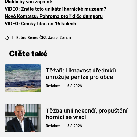
Mohlo by vás zajímat:
VIDEO: Znáte toto unikátní hornické muzeum?
Nové Komatsu: Pohroma pro řidiče dumperů
VIDEO: Čínský titán na 16 kolech
In
Babiš
,
Beneš
,
ČEZ
,
Jádro
,
Zeman
Čtěte také
Těžaři: Liknavost úředníků
ohrožuje peníze pro obce
Redakce
6.8.2026
Těžba uhlí nekončí, propuštění
horníci se vrací
Redakce
5.8.2026