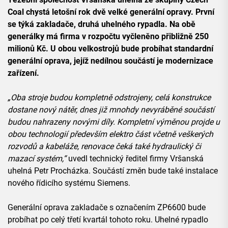
Coal chystá letošní rok dvě velké generální opravy. První
se týká zakladače, druhá uhelného rypadla. Na obě
generálky má firma v rozpočtu vyčleněno přibližně 250
milionů Kč.
U obou velkostrojů bude probíhat standardní
generální oprava, jejíž nedílnou součástí je modernizace
zařízení.
„Oba stroje budou kompletně odstrojeny, celá konstrukce
dostane nový nátěr, dnes již mnohdy nevyráběné součástí
budou nahrazeny novými díly. Kompletní výměnou projde u
obou technologií především elektro část včetně veškerých
rozvodů a kabeláže, renovace čeká také hydraulický či
mazací systém,“
uvedl technický ředitel firmy Vršanská
uhelná Petr Procházka. Součástí změn bude také instalace
nového řídicího systému Siemens.
Generální oprava zakladače s označením ZP6600 bude
probíhat po celý třetí kvartál tohoto roku. Uhelné rypadlo