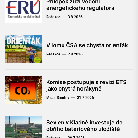
Přílepek zúží vedení
energetického regulátora
Redakce
3.8.2026
V lomu ČSA se chystá orienťák
Redakce
2.8.2026
Komise postupuje s revizí ETS
jako chytrá horákyně
Milan Smutný
31.7.2026
Sev.en v Kladně investuje do
obřího bateriového uložiště