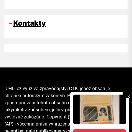
Kontakty
iUHLI.cz využívá zpravodajství ČTK, jehož obsah je
chráněn autorským zákonem. Přepis, šíření či další
✕
zpřístupňování tohoto obsahu či jeho části veřejnosti, a to
jakýmkoliv způsobem, je bez předchozího souhlasu ČTK
výslovně zakázáno. Copyright (2021) The Associated Press
(AP) - všechna práva vyhrazena. Materiály agentury AP
nesmí být dále publikovány, vysílány, přepisovány nebo