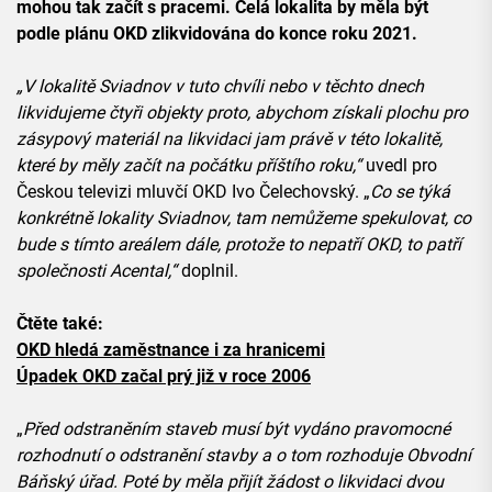
mohou tak začít s pracemi. Celá lokalita by měla být
podle plánu OKD zlikvidována do konce roku 2021.
„V lokalitě Sviadnov v tuto chvíli nebo v těchto dnech
likvidujeme čtyři objekty proto, abychom získali plochu pro
zásypový materiál na likvidaci jam právě v této lokalitě,
které by měly začít na počátku příštího roku,“
uvedl pro
Českou televizi mluvčí OKD Ivo Čelechovský. „
Co se týká
konkrétně lokality Sviadnov, tam nemůžeme spekulovat, co
bude s tímto areálem dále, protože to nepatří OKD, to patří
společnosti Acental,“
doplnil.
Čtěte také:
OKD hledá zaměstnance i za hranicemi
Úpadek OKD začal prý již v roce 2006
„
Před odstraněním staveb musí být vydáno pravomocné
rozhodnutí o odstranění stavby a o tom rozhoduje Obvodní
Báňský úřad. Poté by měla přijít žádost o likvidaci dvou