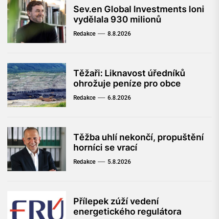
Sev.en Global Investments loni
vydělala 930 milionů
Redakce
8.8.2026
Těžaři: Liknavost úředníků
ohrožuje peníze pro obce
Redakce
6.8.2026
Těžba uhlí nekončí, propuštění
horníci se vrací
Redakce
5.8.2026
Přílepek zúží vedení
energetického regulátora