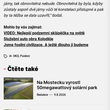
jámy, tak obnovitelná nebude. Obnovitelná by byla, kdyby
zůstaly aspoň dvě jámy vůči té konstelaci přístupné a pak
by ta těžba se dala uzavřít,“
dodal.
Mohlo by vás zajímat:
VIDEO: Nejlepší podzemní sklápěčka na světě
Služební auto obra Koloděje
Jsme fosilní civilizace. A ještě dlouho jí budeme
In
OKD
,
Paskov
Čtěte také
Na Mostecku vyrostl
50megawattový solární park
Redakce
9.8.2026