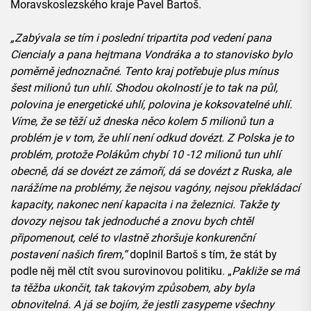
Moravskoslezského kraje Pavel Bartoš.
„Zabývala se tím i poslední tripartita pod vedení pana
Ciencialy a pana hejtmana Vondráka a to stanovisko bylo
poměrně jednoznačné. Tento kraj potřebuje plus mínus
šest milionů tun uhlí. Shodou okolností je to tak na půl,
polovina je energetické uhlí, polovina je koksovatelné uhlí.
Víme, že se těží už dneska něco kolem 5 milionů tun a
problém je v tom, že uhlí není odkud dovézt. Z Polska je to
problém, protože Polákům chybí 10 -12 milionů tun uhlí
obecně, dá se dovézt ze zámoří, dá se dovézt z Ruska, ale
narážíme na problémy, že nejsou vagóny, nejsou překládací
kapacity, nakonec není kapacita i na železnici. Takže ty
dovozy nejsou tak jednoduché a znovu bych chtěl
připomenout, celé to vlastně zhoršuje konkurenční
postavení našich firem,“
doplnil Bartoš s tím, že stát by
podle něj měl ctít svou surovinovou politiku. „
Pakliže se má
ta těžba ukončit, tak takovým způsobem, aby byla
obnovitelná. A já se bojím, že jestli zasypeme všechny