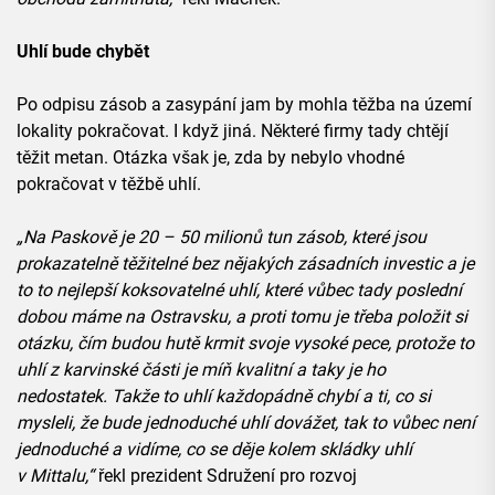
Uhlí bude chybět
Po odpisu zásob a zasypání jam by mohla těžba na území
lokality pokračovat. I když jiná. Některé firmy tady chtějí
těžit metan. Otázka však je, zda by nebylo vhodné
pokračovat v těžbě uhlí.
„Na Paskově je 20 – 50 milionů tun zásob, které jsou
prokazatelně těžitelné bez nějakých zásadních investic a je
to to nejlepší koksovatelné uhlí, které vůbec tady poslední
dobou máme na Ostravsku, a proti tomu je třeba položit si
otázku, čím budou hutě krmit svoje vysoké pece, protože to
uhlí z karvinské části je míň kvalitní a taky je ho
nedostatek. Takže to uhlí každopádně chybí a ti, co si
mysleli, že bude jednoduché uhlí dovážet, tak to vůbec není
jednoduché a vidíme, co se děje kolem skládky uhlí
v Mittalu,“
řekl prezident Sdružení pro rozvoj