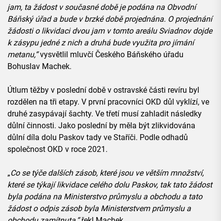
jam, ta žádost v současné době je podána na Obvodní
Báňský úřad a bude v brzké době projednána. O projednání
žádosti o likvidaci dvou jam v tomto areálu Sviadnov dojde
k zásypu jedné z nich a druhá bude využita pro jímání
metanu,“
vysvětlil mluvčí Českého Báňského úřadu
Bohuslav Machek.
Útlum těžby v poslední době v ostravské části revíru byl
rozdělen na tři etapy. V první pracovníci OKD důl vyklízí, ve
druhé zasypávají šachty. Ve třetí musí zahladit následky
důlní činnosti. Jako poslední by měla být zlikvidována
důlní díla dolu Paskov tady ve Staříči. Podle odhadů
společnost OKD v roce 2021.
„
Co se týče dalších zásob, které jsou ve větším množství,
které se týkají likvidace celého dolu Paskov, tak tato žádost
byla podána na Ministerstvo průmyslu a obchodu a tato
žádost o odpis zásob byla Ministerstvem průmyslu a
obchodu zamítnuta,“
řekl Machek.