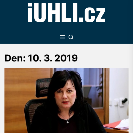
Skip
to
the
content
Den:
10. 3. 2019