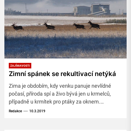
ZAJÍMAVOSTI
Zimní spánek se rekultivací netýká
Zima je obdobím, kdy venku panuje nevlídné
počasí, příroda spí a živo bývá jen u krmelců,
případně u krmítek pro ptáky za oknem.
Rekultivační činnost ale zimní spánek nezastaví.
Redakce
10.3.2019