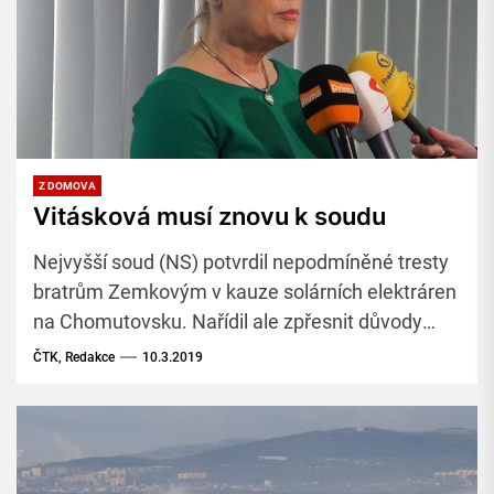
Z DOMOVA
Vitásková musí znovu k soudu
Nejvyšší soud (NS) potvrdil nepodmíněné tresty
bratrům Zemkovým v kauze solárních elektráren
na Chomutovsku. Nařídil ale zpřesnit důvody
zproštění obžaloby bývalé šéfky Energetického
ČTK, Redakce
10.3.2019
regulačního úřadu (ERÚ) Aleny Vitáskové.