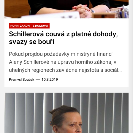
HORNÍ ZÁKON
Z DOMOVA
Schillerová couvá z platné dohody,
svazy se bouří
Pokud projdou požadavky ministryně financí
Aleny Schillerové na úpravu horního zákona, v
uhelných regionech zavládne nejistota a sociální
napětí bude stoupat. Shodují se na tom profesní
Přemysl Souček
10.3.2019
svazy, hejtman i poslanci.