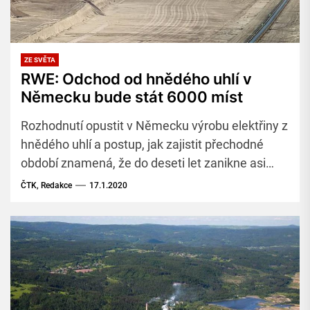
ZE SVĚTA
RWE: Odchod od hnědého uhlí v
Německu bude stát 6000 míst
Rozhodnutí opustit v Německu výrobu elektřiny z
hnědého uhlí a postup, jak zajistit přechodné
období znamená, že do deseti let zanikne asi
6000 pracovních míst. Uvedla to německá
ČTK, Redakce
17.1.2020
společnost RWE, která je největším producentem
elektřiny v Německu.