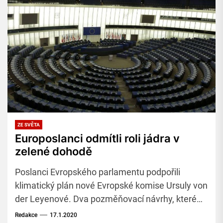
ZE SVĚTA
Europoslanci odmítli roli jádra v
zelené dohodě
Poslanci Evropského parlamentu podpořili
klimatický plán nové Evropské komise Ursuly von
der Leyenové. Dva pozměňovací návrhy, které
uznávaly roli jaderné energetiky při dosažení
Redakce
17.1.2020