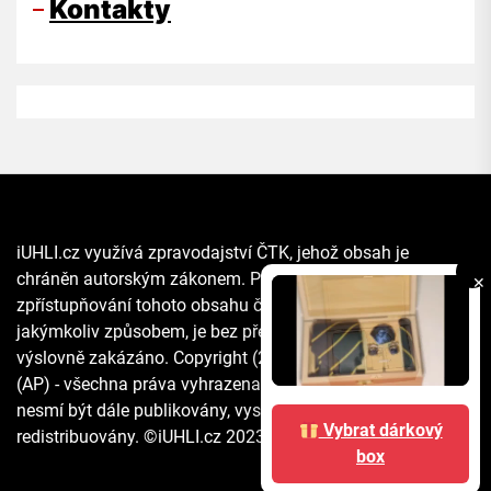
Kontakty
iUHLI.cz využívá zpravodajství ČTK, jehož obsah je
chráněn autorským zákonem. Přepis, šíření či další
✕
zpřístupňování tohoto obsahu či jeho části veřejnosti, a to
jakýmkoliv způsobem, je bez předchozího souhlasu ČTK
výslovně zakázáno. Copyright (2021) The Associated Press
(AP) - všechna práva vyhrazena. Materiály agentury AP
nesmí být dále publikovány, vysílány, přepisovány nebo
Vybrat dárkový
redistribuovány. ©iUHLI.cz 2023 All rights reserved.
box