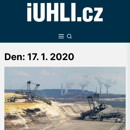
Skip
to
the
content
Den:
17. 1. 2020