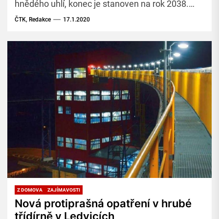
hnědého uhlí, konec je stanoven na rok 2038.
Berlín souhlasil s kompenzacemi o objemu asi 40
ČTK, Redakce
17.1.2020
miliard eur (zhruba bilion korun).
Z DOMOVA
ZAJÍMAVOSTI
Nová protiprašná opatření v hrubé
třídírně v Ledvicích