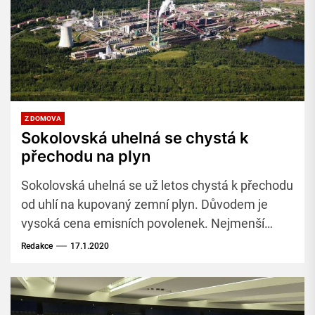
Z DOMOVA
Sokolovská uhelná se chystá k
přechodu na plyn
Sokolovská uhelná se už letos chystá k přechodu
od uhlí na kupovaný zemní plyn. Důvodem je
vysoká cena emisních povolenek. Nejmenší
těžební společnost v zemi, která má zásoby uhlí
Redakce
17.1.2020
ještě minimálně na 20 let, vlastní elektrárny
Vřesová a Tisová.