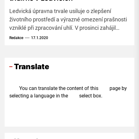
Ledvická úpravna trvale usiluje o zlepšení
životního prostředí a výrazné omezení prašnosti
vzniklé při zpracování uhlí. V prosinci zahájil
zkušební provoz nový průmyslový vysavač v
Redakce
17.1.2020
objektu hrubé třídírny.
Translate
You can translate the content of this page by
selecting a language in the select box.