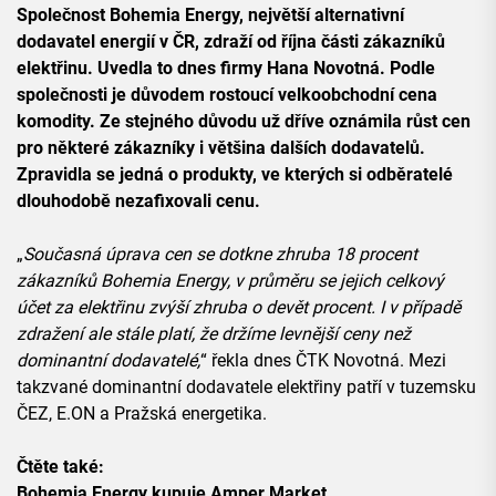
Společnost Bohemia Energy, největší alternativní
dodavatel energií v ČR, zdraží od října části zákazníků
elektřinu. Uvedla to dnes firmy Hana Novotná. Podle
společnosti je důvodem rostoucí velkoobchodní cena
komodity. Ze stejného důvodu už dříve oznámila růst cen
pro některé zákazníky i většina dalších dodavatelů.
Zpravidla se jedná o produkty, ve kterých si odběratelé
dlouhodobě nezafixovali cenu.
„
Současná úprava cen se dotkne zhruba 18 procent
zákazníků Bohemia Energy, v průměru se jejich celkový
účet za elektřinu zvýší zhruba o devět procent. I v případě
zdražení ale stále platí, že držíme levnější ceny než
dominantní dodavatelé,
“ řekla dnes ČTK Novotná. Mezi
takzvané dominantní dodavatele elektřiny patří v tuzemsku
ČEZ, E.ON a Pražská energetika.
Čtěte také:
Bohemia Energy kupuje Amper Market