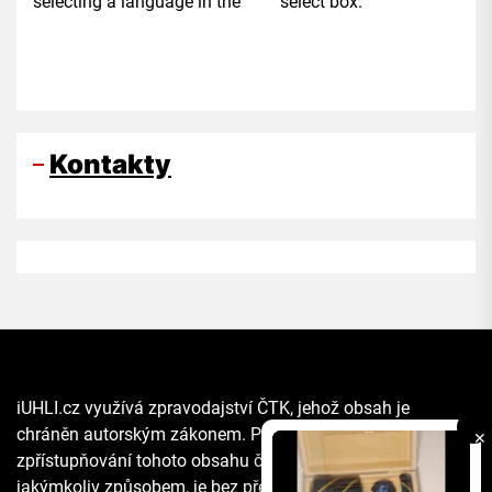
selecting a language in the select box.
Kontakty
iUHLI.cz využívá zpravodajství ČTK, jehož obsah je
chráněn autorským zákonem. Přepis, šíření či další
✕
zpřístupňování tohoto obsahu či jeho části veřejnosti, a to
jakýmkoliv způsobem, je bez předchozího souhlasu ČTK