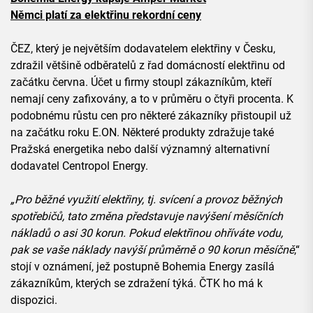
Němci platí za elektřinu rekordní ceny
ČEZ, který je největším dodavatelem elektřiny v Česku,
zdražil většině odběratelů z řad domácností elektřinu od
začátku června. Účet u firmy stoupl zákazníkům, kteří
nemají ceny zafixovány, a to v průměru o čtyři procenta. K
podobnému růstu cen pro některé zákazníky přistoupil už
na začátku roku E.ON. Některé produkty zdražuje také
Pražská energetika nebo další významný alternativní
dodavatel Centropol Energy.
„Pro běžné využití elektřiny, tj. svícení a provoz běžných
spotřebičů, tato změna představuje navýšení měsíčních
nákladů o asi 30 korun. Pokud elektřinou ohříváte vodu,
pak se vaše náklady navýší průměrně o 90 korun měsíčně
,“
stojí v oznámení, jež postupně Bohemia Energy zasílá
zákazníkům, kterých se zdražení týká. ČTK ho má k
dispozici.