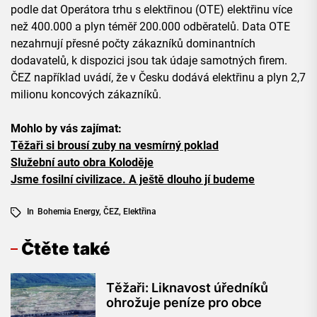
podle dat Operátora trhu s elektřinou (OTE) elektřinu více
než 400.000 a plyn téměř 200.000 odběratelů. Data OTE
nezahrnují přesné počty zákazníků dominantních
dodavatelů, k dispozici jsou tak údaje samotných firem.
ČEZ například uvádí, že v Česku dodává elektřinu a plyn 2,7
milionu koncových zákazníků.
Mohlo by vás zajímat:
Těžaři si brousí zuby na vesmírný poklad
Služební auto obra Koloděje
Jsme fosilní civilizace. A ještě dlouho jí budeme
In
Bohemia Energy
,
ČEZ
,
Elektřina
Čtěte také
Těžaři: Liknavost úředníků
ohrožuje peníze pro obce