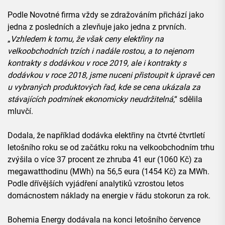
Podle Novotné firma vždy se zdražováním přichází jako
jedna z posledních a zlevňuje jako jedna z prvních.
„
Vzhledem k tomu, že však ceny elektřiny na
velkoobchodních trzích i nadále rostou, a to nejenom
kontrakty s dodávkou v roce 2019, ale i kontrakty s
dodávkou v roce 2018, jsme nuceni přistoupit k úpravě cen
u vybraných produktových řad, kde se cena ukázala za
stávajících podmínek ekonomicky neudržitelná
,“ sdělila
mluvčí.
Dodala, že například dodávka elektřiny na čtvrté čtvrtletí
letošního roku se od začátku roku na velkoobchodním trhu
zvýšila o více 37 procent ze zhruba 41 eur (1060 Kč) za
megawatthodinu (MWh) na 56,5 eura (1454 Kč) za MWh.
Podle dřívějších vyjádření analytiků vzrostou letos
domácnostem náklady na energie v řádu stokorun za rok.
Bohemia Energy dodávala na konci letošního července