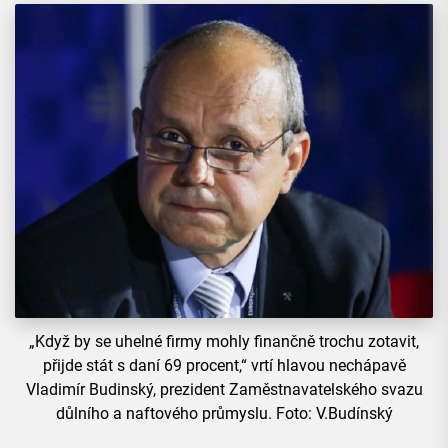
„Když by se uhelné firmy mohly finančně trochu zotavit,
přijde stát s daní 69 procent,“ vrtí hlavou nechápavě
Vladimír Budinský, prezident Zaměstnavatelského svazu
důlního a naftového průmyslu. Foto: V.Budínský