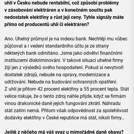
uhlí v Česku nebude rentabilní, což způsobí problémy
v zásobování elektráren a v konečném součtu pak
nedostatek elektřiny a růst její ceny. Tyhle signály máte
přímo od producentů uhlí či elektráren?
Ano. Uhelný průmysl je na indexu bank. Nechtějí mu vůbec
půjčovat a i vedení standardního účtu je ze strany
některých bank odmítáno. Jsme jako odvětví finančními
institucemi diskriminováni. V takové situaci uhelné firmy
žijí jen z výsledků svého hospodaření. Pokud si nevytvoří
dostatek zdrojů, nebude na opravy, modernizace a
udržování. Nebude na budování ochranných opatření.
Z uhlí je přitom 42 procent elektřiny a 55 procent tepla. Stát
velice riskuje, že o tento zdroj náhle přijde, když se firmám
vinou drakonické daně jejich fungování zkrátí. Náhradu
stát zatím nemá. Přitom však odpovědnost za spolehlivost
dodávky elektřiny v České republice má stát, nikoli firmy…
Ještě z něčeho má váš svaz u mimořádné daně obavu?