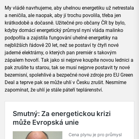
My vládě navrhujeme, aby uhelnou energetiku už netrestala
a neničila, ale naopak, aby jí trochu povolila, třeba jen
krátkodobě a dočasně. Užitečné pro občany ČR by bylo,
kdyby domácí energetický průmysl nyní vláda malinko
podpořila a zajistila fungování uhelné energetiky na
nejbližších řádově 20 let, než se postaví ty čtyři nové
jaderné elektrárny, o kterých pan premiér s takovým
zápalem hovoří. Tak jako si nejprve koupíte novou lednici a
pak zrušíte tu starou, tak se musí nejprve postavit ty nové
bezemisní, spolehlivé a bezpečné nové zdroje pro EU Green
Deal a teprve pak se může uhlí v Česku zrušit. Nesmíme
zapomínat, že uhlí je stále páteří teplárenství.