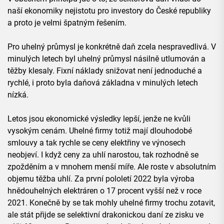
naší ekonomiky nejistotu pro investory do České republiky
a proto je velmi špatným řešením.
Pro uhelný průmysl je konkrétně daň zcela nespravedlivá. V
minulých letech byl uhelný průmysl násilně utlumován a
těžby klesaly. Fixní náklady snižovat není jednoduché a
rychlé, i proto byla daňová základna v minulých letech
nízká.
Letos jsou ekonomické výsledky lepší, jenže ne kvůli
vysokým cenám. Uhelné firmy totiž mají dlouhodobé
smlouvy a tak rychle se ceny elektřiny ve výnosech
neobjeví. I když ceny za uhlí narostou, tak rozhodně se
zpožděním a v mnohem menší míře. Ale roste v absolutním
objemu těžba uhlí. Za první pololetí 2022 byla výroba
hnědouhelných elektráren o 17 procent vyšší než v roce
2021. Konečně by se tak mohly uhelné firmy trochu zotavit,
ale stát přijde se selektivní drakonickou daní ze zisku ve