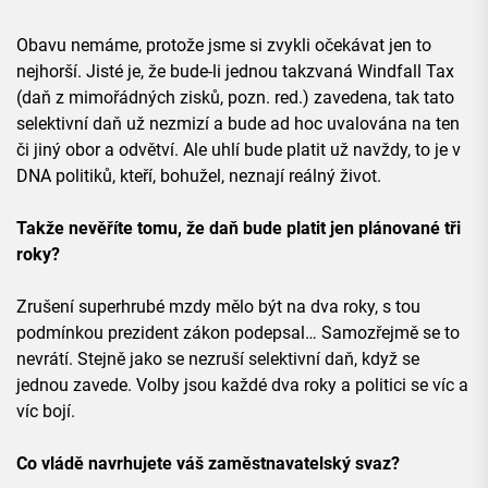
Obavu nemáme, protože jsme si zvykli očekávat jen to
nejhorší. Jisté je, že bude-li jednou takzvaná Windfall Tax
(daň z mimořádných zisků, pozn. red.) zavedena, tak tato
selektivní daň už nezmizí a bude ad hoc uvalována na ten
či jiný obor a odvětví. Ale uhlí bude platit už navždy, to je v
DNA politiků, kteří, bohužel, neznají reálný život.
Takže nevěříte tomu, že daň bude platit jen plánované tři
roky?
Zrušení superhrubé mzdy mělo být na dva roky, s tou
podmínkou prezident zákon podepsal… Samozřejmě se to
nevrátí. Stejně jako se nezruší selektivní daň, když se
jednou zavede. Volby jsou každé dva roky a politici se víc a
víc bojí.
Co vládě navrhujete váš zaměstnavatelský svaz?