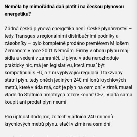
Neměla by mimořádná daň platit i na českou plynovou
energetiku?
Žádná česká plynová energetika není. České plynárenství –
tedy Transgas s regionálními distribučními podniky a
zásobníky – bylo kompletně prodáno premiérem Milošem
Zemanem v roce 2001 Němcům. Firmy v oboru plynu mají
sídla a vedení v zahraničí. U plynu vláda nerozhoduje
prakticky nic, má jen legislativu, která musí být
kompatibilní s EU, a z ní vyplývající regulaci. I takzvaný
státní plyn, tedy oněch jediných 240 milionů krychlových
metrů, které vláda má, což je plyn na osm dní v zimě, musel
vládě do Státních hmotných rezerv koupit ČEZ. Vláda sama
koupit ani prodat plyn neumí.
Pro úplnost dodejme, že těch vládních 240 milionů
krychlových metrů plynu, stačí v zimě na osm dní.