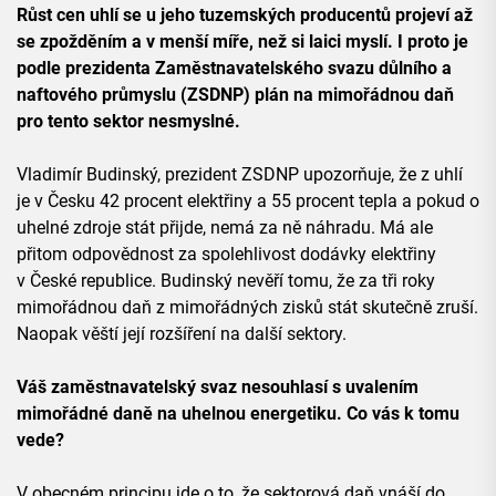
Růst cen uhlí se u jeho tuzemských producentů projeví až
se zpožděním a v menší míře, než si laici myslí. I proto je
podle prezidenta Zaměstnavatelského svazu důlního a
naftového průmyslu (ZSDNP) plán na mimořádnou daň
pro tento sektor nesmyslné.
Vladimír Budinský, prezident ZSDNP upozorňuje, že z uhlí
je v Česku 42 procent elektřiny a 55 procent tepla a pokud o
uhelné zdroje stát přijde, nemá za ně náhradu. Má ale
přitom odpovědnost za spolehlivost dodávky elektřiny
v České republice. Budinský nevěří tomu, že za tři roky
mimořádnou daň z mimořádných zisků stát skutečně zruší.
Naopak věští její rozšíření na další sektory.
Váš zaměstnavatelský svaz nesouhlasí s uvalením
mimořádné daně na uhelnou energetiku. Co vás k tomu
vede?
V obecném principu jde o to, že sektorová daň vnáší do