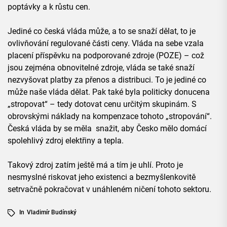
poptávky a k růstu cen.
Jediné co česká vláda může, a to se snaží dělat, to je
ovlivňování regulované části ceny. Vláda na sebe vzala
placení příspěvku na podporované zdroje (POZE) – což
jsou zejména obnovitelné zdroje, vláda se také snaží
nezvyšovat platby za přenos a distribuci. To je jediné co
může naše vláda dělat. Pak také byla politicky donucena
„stropovat“ – tedy dotovat cenu určitým skupinám. S
obrovskými náklady na kompenzace tohoto „stropování“.
Česká vláda by se měla snažit, aby Česko mělo domácí
spolehlivý zdroj elektřiny a tepla.
Takový zdroj zatím ještě má a tím je uhlí. Proto je
nesmyslné riskovat jeho existenci a bezmyšlenkovitě
setrvačně pokračovat v unáhleném ničení tohoto sektoru.
In
Vladimír Budínský