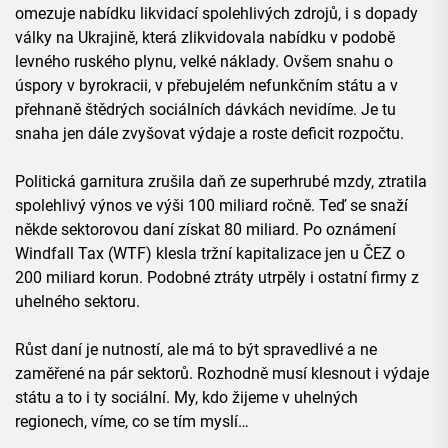
omezuje nabídku likvidací spolehlivých zdrojů, i s dopady
války na Ukrajině, která zlikvidovala nabídku v podobě
levného ruského plynu, velké náklady. Ovšem snahu o
úspory v byrokracii, v přebujelém nefunkčním státu a v
přehnaně štědrých sociálních dávkách nevidíme. Je tu
snaha jen dále zvyšovat výdaje a roste deficit rozpočtu.
Politická garnitura zrušila daň ze superhrubé mzdy, ztratila
spolehlivý výnos ve výši 100 miliard ročně. Teď se snaží
někde sektorovou daní získat 80 miliard. Po oznámení
Windfall Tax (WTF) klesla tržní kapitalizace jen u ČEZ o
200 miliard korun. Podobné ztráty utrpěly i ostatní firmy z
uhelného sektoru.
Růst daní je nutností, ale má to být spravedlivé a ne
zaměřené na pár sektorů. Rozhodně musí klesnout i výdaje
státu a to i ty sociální. My, kdo žijeme v uhelných
regionech, víme, co se tím myslí…