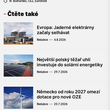
In
Bulharsko
,
ČEZ
,
Eurohold
Čtěte také
Evropa: Jaderné elektrárny
začaly selhávat
Redakce
4.8.2026
Největší polský těžař uhlí
investuje do solární energetiky
Redakce
29.7.2026
Německo od roku 2027 omezí
dotace pro nové OZE
Redakce
25.7.2026