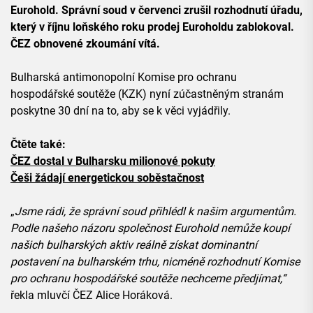
Eurohold. Správní soud v červenci zrušil rozhodnutí úřadu,
který v říjnu loňského roku prodej Euroholdu zablokoval.
ČEZ obnovené zkoumání vítá.
Bulharská antimonopolní Komise pro ochranu
hospodářské soutěže (KZK) nyní zúčastněným stranám
poskytne 30 dní na to, aby se k věci vyjádřily.
Čtěte také:
ČEZ dostal v Bulharsku milionové pokuty
Češi žádají energetickou soběstačnost
„
Jsme rádi, že správní soud přihlédl k našim argumentům.
Podle našeho názoru společnost Eurohold nemůže koupí
našich bulharských aktiv reálně získat dominantní
postavení na bulharském trhu, nicméně rozhodnutí Komise
pro ochranu hospodářské soutěže nechceme předjímat,“
řekla mluvčí ČEZ Alice Horáková.