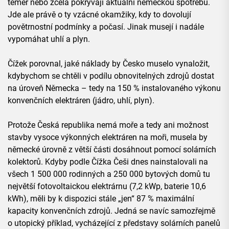
téměř nebo zcela pokrývají aktuální německou spotřebu.
Jde ale právě o ty vzácné okamžiky, kdy to dovolují
povětrnostní podmínky a počasí. Jinak musejí i nadále
vypomáhat uhlí a plyn.
Čížek porovnal, jaké náklady by Česko muselo vynaložit,
kdybychom se chtěli v podílu obnovitelných zdrojů dostat
na úroveň Německa – tedy na 150 % instalovaného výkonu
konvenčních elektráren (jádro, uhlí, plyn).
Protože Česká republika nemá moře a tedy ani možnost
stavby vysoce výkonných elektráren na moři, musela by
německé úrovně z větší části dosáhnout pomocí solárních
kolektorů. Kdyby podle Čížka Češi dnes nainstalovali na
všech 1 500 000 rodinných a 250 000 bytových domů tu
největší fotovoltaickou elektrárnu (7,2 kWp, baterie 10,6
kWh), měli by k dispozici stále „jen“ 87 % maximální
kapacity konvenčních zdrojů. Jedná se navíc samozřejmě
o utopický příklad, vycházející z představy solárních panelů