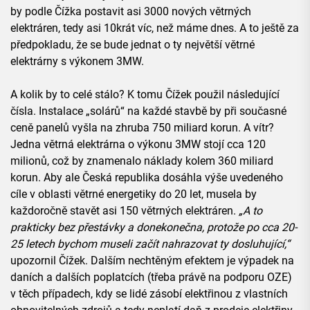
by podle Čížka postavit asi 3000 nových větrných
elektráren, tedy asi 10krát víc, než máme dnes. A to ještě za
předpokladu, že se bude jednat o ty největší větrné
elektrárny s výkonem 3MW.
A kolik by to celé stálo? K tomu Čížek použil následující
čísla. Instalace „solárů“ na každé stavbě by při současné
ceně panelů vyšla na zhruba 750 miliard korun. A vítr?
Jedna větrná elektrárna o výkonu 3MW stojí cca 120
milionů, což by znamenalo náklady kolem 360 miliard
korun. Aby ale Česká republika dosáhla výše uvedeného
cíle v oblasti větrné energetiky do 20 let, musela by
každoročně stavět asi 150 větrných elektráren.
„A to
prakticky bez přestávky a donekonečna, protože po cca 20-
25 letech bychom museli začít nahrazovat ty dosluhující,“
upozornil Čížek. Dalším nechtěným efektem je výpadek na
daních a dalších poplatcích (třeba právě na podporu OZE)
v těch případech, kdy se lidé zásobí elektřinou z vlastních