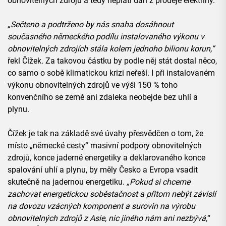
obnovitelných zdrojů a tedy neplatí daň z prodeje elektřiny.
„Sečteno a podtrženo by nás snaha dosáhnout
současného německého podílu instalovaného výkonu v
obnovitelných zdrojích stála kolem jednoho bilionu korun,“
řekl Čížek. Za takovou částku by podle něj stát dostal něco,
co samo o sobě klimatickou krizi neřeší. I při instalovaném
výkonu obnovitelných zdrojů ve výši 150 % toho
konvenčního se země ani zdaleka neobejde bez uhlí a
plynu.
Čížek je tak na základě své úvahy přesvědčen o tom, že
místo „německé cesty“ masivní podpory obnovitelných
zdrojů, konce jaderné energetiky a deklarovaného konce
spalování uhlí a plynu, by měly Česko a Evropa vsadit
skutečně na jadernou energetiku.
„Pokud si chceme
zachovat energetickou soběstačnost a přitom nebýt závislí
na dovozu vzácných komponent a surovin na výrobu
obnovitelných zdrojů z Asie, nic jiného nám ani nezbývá,
“