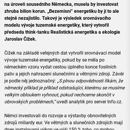
na úroveň sousedního Německa, musela by investovat
zhruba bilion korun. „Bezemisní“ energetiku by jí to ale
stejně nezajistilo. Takový je výsledek srovnávacího
modelu vývoje tuzemské energetiky, který vytvořil
předseda think-tanku Realistická energetika a ekologie
Jaroslav Čížek.
Čížek na základě veřejných dat vytvořil srovnávací model
vývoje tuzemské energetiky, pokud by se měla po
německém vzoru vydat cestou úplného konce fosilních
paliv a jejich nahrazení slunečními a větrnými zdroji. Závěr
je podle něj jednoznačný:
„S plnou odpovědností říkám, že
německý příklad je příklad odstrašující, kterému se musíme
velkým obloukem vyhnout, pokud nechceme skončit v
obrovských problémech,“
uvedl analytik pro server Info.cz.
Němci investovali do rozvoje a výstavby obnovitelných
zdrojů miliardy eur. Ve větrných a slunečních zdrojích mají
dnes instalovaný výkon ve výši 150 % toho, co mohou