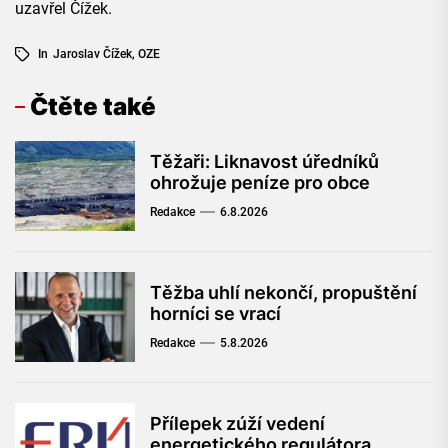
uzavřel Čížek.
In
Jaroslav Čížek
,
OZE
Čtěte také
Těžaři: Liknavost úředníků
ohrožuje peníze pro obce
Redakce
6.8.2026
Těžba uhlí nekončí, propuštění
horníci se vrací
Redakce
5.8.2026
Přílepek zúží vedení
energetického regulátora