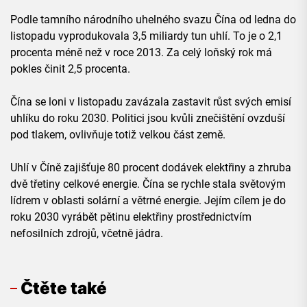
Podle tamního národního uhelného svazu Čína od ledna do
listopadu vyprodukovala 3,5 miliardy tun uhlí. To je o 2,1
procenta méně než v roce 2013. Za celý loňský rok má
pokles činit 2,5 procenta.
Čína se loni v listopadu zavázala zastavit růst svých emisí
uhlíku do roku 2030. Politici jsou kvůli znečištění ovzduší
pod tlakem, ovlivňuje totiž velkou část země.
Uhlí v Číně zajišťuje 80 procent dodávek elektřiny a zhruba
dvě třetiny celkové energie. Čína se rychle stala světovým
lídrem v oblasti solární a větrné energie. Jejím cílem je do
roku 2030 vyrábět pětinu elektřiny prostřednictvím
nefosilních zdrojů, včetně jádra.
Čtěte také