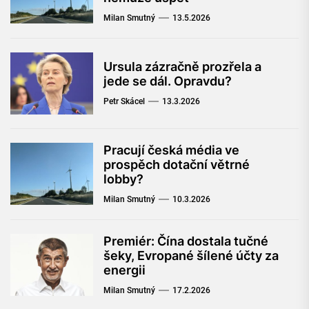
Milan Smutný
13.5.2026
Ursula zázračně prozřela a
jede se dál. Opravdu?
Petr Skácel
13.3.2026
Pracují česká média ve
prospěch dotační větrné
lobby?
Milan Smutný
10.3.2026
Premiér: Čína dostala tučné
šeky, Evropané šílené účty za
energii
Milan Smutný
17.2.2026