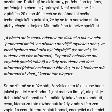
nezůstane. Potřebují ho elektrárny, potřebují ho teplárny,
potřebuje ho chemický průmysl. Není myslitelné, že
v příštích 20 nebo 40 letech se dosáhne takového
technologického pokroku, že by se tato surovina stala
přebytečným zdrojem. Minimálně na to nelze spoléhat.
„A přesto stále znovu odsouváme diskusi o tak zvaném
´prolomení limitů´ na nějakou pozdější mytickou dobu, ve
které bychom snad měli být ´chytřejší´ (ve smyslu, že
budeme mít více informací). Popravdě nebudeme ani
chytřejší (intelektuálně) a nikdy nebudeme mít dost
informací (dokud nezhasnou žárovku, to pak budeme mít
informací až dost),“ konstatuje blogger.
Samozřejmě se může stát, že výsledkem té diskuse bude
jakési politické rozhodnutí „ani metr za limity“, ale pak je
třeba také veřejnosti sdělit náklady takového rozhodnutí,
cenu, kterou za toto rozhodnutí každý z nás v této zemi
zaplatí a cenu, kterou zaplatí horníci, energetici a chemici