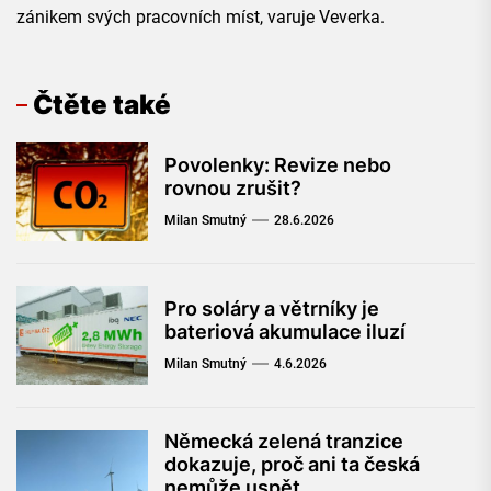
zánikem svých pracovních míst, varuje Veverka.
Čtěte také
Povolenky: Revize nebo
rovnou zrušit?
Milan Smutný
28.6.2026
Pro soláry a větrníky je
bateriová akumulace iluzí
Milan Smutný
4.6.2026
Německá zelená tranzice
dokazuje, proč ani ta česká
nemůže uspět