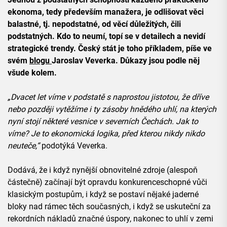
ekonoma, tedy především manažera, je odlišovat věci
balastné, tj. nepodstatné, od věcí důležitých, čili
podstatných. Kdo to neumí, topí se v detailech a nevidí
strategické trendy. Český stát je toho příkladem, píše ve
svém
blogu
Jaroslav Veverka. Důkazy jsou podle něj
všude kolem.
„Dvacet let víme v podstatě s naprostou jistotou, že dříve
nebo později vytěžíme i ty zásoby hnědého uhlí, na kterých
nyní stojí některé vesnice v severních Čechách. Jak to
víme? Je to ekonomická logika, před kterou nikdy nikdo
neuteče,“
podotýká Veverka.
Dodává, že i když nynější obnovitelné zdroje (alespoň
částečně) začínají být opravdu konkurenceschopné vůči
klasickým postupům, i když se postaví nějaké jaderné
bloky nad rámec těch současných, i když se uskuteční za
rekordních nákladů značné úspory, nakonec to uhlí v zemi