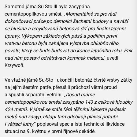
Samotná jáma Su-Sto III byla zasypána
cementopopílkovou směsí. „
Momentálně se provádí
dokončovací práce po demolici šachetní budovy a naváží
se hlušina a recyklovaná betonová drť pro finální terénní
úpravy. Výkopem základových pásů a podlitím první
vrstvou betonu byla zahájena výstavba ohlubňového
povalu, který se bude budovat do konce letošního roku. Pak
nad ním postaví odvětrávací komínek metanu
,“ uvedl
Krzywoň.
Ve vtažné jámě Su-Sto I ukončili betonáž čtvrté vrstvy zátky
na jejím šestém patře, přerušili průchozí větrní proud
a spustili separátní větrání. „
Dosud máme
cementopopílkovou směsí zasypáno 143 z celkové hloubky
424 metrů. V jámě se stále fárá těžními klecemi padesát
metrů nad zásyp, chlapi tam odebírají plavící potrubí
i větrací lutny
,“ popisoval specialista technické likvidace
situaci na 9. květnu v první říjnové dekádě.