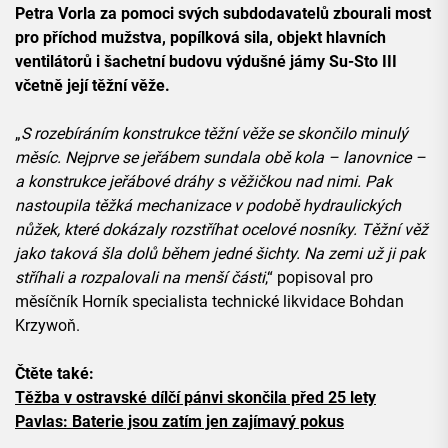
Petra Vorla za pomoci svých subdodavatelů zbourali most
pro příchod mužstva, popílková sila, objekt hlavních
ventilátorů i šachetní budovu výdušné jámy Su-Sto III
včetně její těžní věže.
„
S rozebíráním konstrukce těžní věže se skončilo minulý
měsíc. Nejprve se jeřábem sundala obě kola – lanovnice –
a konstrukce jeřábové dráhy s věžičkou nad nimi. Pak
nastoupila těžká mechanizace v podobě hydraulických
nůžek, které dokázaly rozstříhat ocelové nosníky. Těžní věž
jako taková šla dolů během jedné šichty. Na zemi už ji pak
stříhali a rozpalovali na menší části
,“ popisoval pro
měsíčník Horník specialista technické likvidace Bohdan
Krzywoň.
Čtěte také:
Těžba v ostravské dílčí pánvi skončila před 25 lety
Pavlas: Baterie jsou zatím jen zajímavý pokus