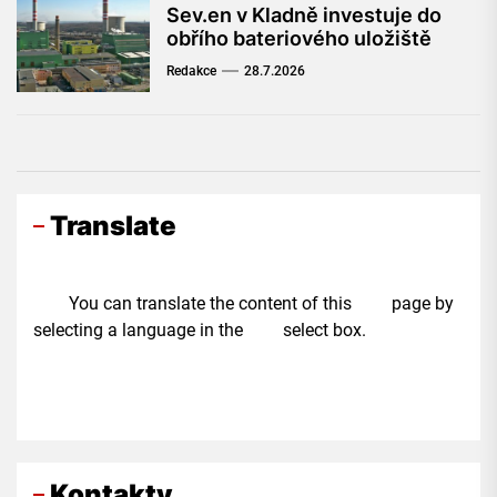
Sev.en v Kladně investuje do
obřího bateriového uložiště
Redakce
28.7.2026
Translate
You can translate the content of this page by
selecting a language in the select box.
Kontakty