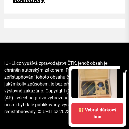
iUHLI.cz využívá zpravodajství ČTK, jehož obsah je
chráněn autorským zákonem. Přepis, šíření či další
✕
zpřístupňování tohoto obsahu či jeho části veřejnosti, a to
jakýmkoliv způsobem, je bez předchozího souhlasu ČTK
výslovně zakázáno. Copyright (2021) The Associated Press
(AP) - všechna práva vyhrazena. Materiály agentury AP
nesmí být dále publikovány, vysílány, přepisovány nebo
Vybrat dárkový
redistribuovány. ©iUHLI.cz 2023 All rights reserved.
box