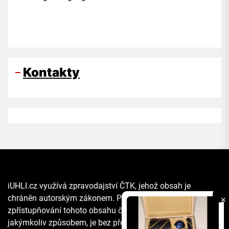
Kontakty
iUHLI.cz využívá zpravodajství ČTK, jehož obsah je
chráněn autorským zákonem. Přepis, šíření či další
✕
zpřístupňování tohoto obsahu či jeho části veřejnosti, a to
jakýmkoliv způsobem, je bez předchozího souhlasu ČTK