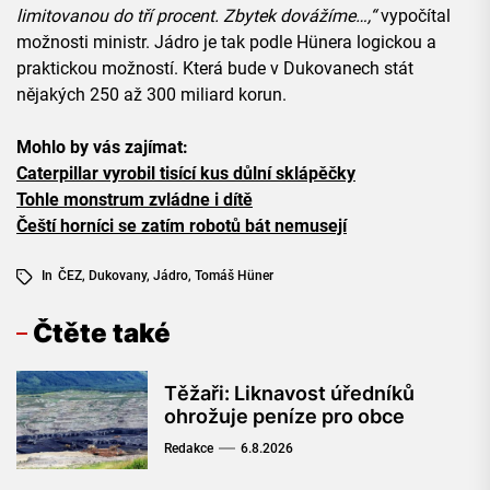
limitovanou do tří procent. Zbytek dovážíme…,“
vypočítal
možnosti ministr. Jádro je tak podle Hünera logickou a
praktickou možností. Která bude v Dukovanech stát
nějakých 250 až 300 miliard korun.
Mohlo by vás zajímat:
Caterpillar vyrobil tisící kus důlní sklápěčky
Tohle monstrum zvládne i dítě
Čeští horníci se zatím robotů bát nemusejí
In
ČEZ
,
Dukovany
,
Jádro
,
Tomáš Hüner
Čtěte také
Těžaři: Liknavost úředníků
ohrožuje peníze pro obce
Redakce
6.8.2026