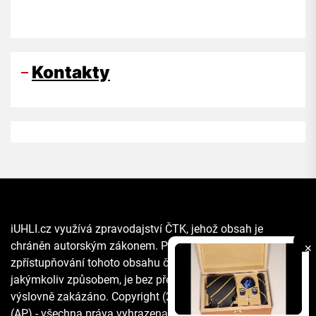
Kontakty
iUHLI.cz využívá zpravodajství ČTK, jehož obsah je
chráněn autorským zákonem. Přepis, šíření či další
✕
zpřístupňování tohoto obsahu či jeho části veřejnosti, a to
jakýmkoliv způsobem, je bez předchozího souhlasu ČTK
výslovně zakázáno. Copyright (2021) The Associated Press
(AP) - všechna práva vyhrazena. Materiály agentury AP