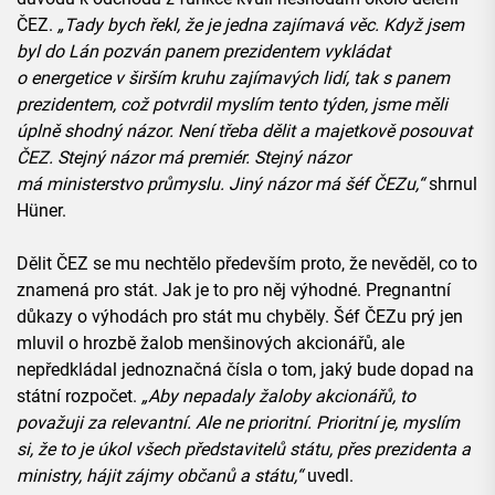
ČEZ.
„
Tady bych řekl, že je jedna zajímavá věc. Když jsem
byl do Lán pozván panem prezidentem vykládat
o
energetice
v širším kruhu zajímavých lidí, tak s panem
prezidentem, což potvrdil myslím tento týden, jsme měli
úplně shodný názor. Není třeba dělit a majetkově posouvat
ČEZ. Stejný názor má
premiér
. Stejný názor
má
ministerstvo
průmyslu
. Jiný názor má šéf ČEZu,“
shrnul
Hüner.
Dělit ČEZ se mu nechtělo především proto, že nevěděl, co to
znamená pro stát. Jak je to pro něj výhodné. Pregnantní
důkazy o výhodách pro stát mu chyběly. Šéf ČEZu prý jen
mluvil o hrozbě žalob menšinových akcionářů, ale
nepředkládal jednoznačná čísla o tom, jaký bude dopad na
státní rozpočet.
„
Aby nepadaly žaloby akcionářů, to
považuji za relevantní. Ale ne prioritní. Prioritní je, myslím
si, že to je úkol všech představitelů státu, přes prezidenta a
ministry, hájit zájmy občanů a státu,“
uvedl.