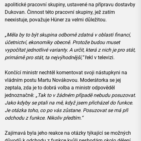
apolitické pracovní skupiny, ustavené na přípravu dostavby
Dukovan. Činnost této pracovní skupiny, jež zatím
neexistuje, považuje Hüner za velmi důležitou.
„Měla by to být skupina
odborně zdatná v oblasti financí,
účetnictví, ekonomiky obecně. Protože budou muset
vypočítat jednotlivé varianty. A určit, která z nich je pro stát,
primárně pro stát, ta nejvýhodnější,“
řekl v televizi.
Končící ministr nechtěl komentovat svoji nástupkyni na
vládním postu Martu Novákovou. Moderátorka se jej
zeptala, zda je to dobrá volba a ministr odpověděl
jednoznačně:
„
Tak to v žádném případě nebudu posuzovat.
Jako kdyby se ptali na mě, když jsem přicházel do funkce.
Je otázka toho, co po vás zůstane. Posuzovat se má při
odchodu z funkce. Nikoliv předtím.“
Zajímavá byla jeho reakce na otázky týkající se možných
důvodů k odchodu z funkce kvůli neshodám okolo dělení