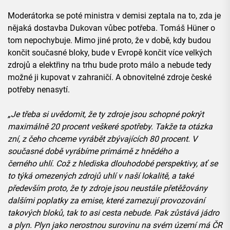
Moderátorka se poté ministra v demisi zeptala na to, zda je
nějaká dostavba Dukovan vůbec potřeba. Tomáš Hüner o
tom nepochybuje. Mimo jiné proto, že v době, kdy budou
končit současné bloky, bude v Evropě končit více velkých
zdrojů a elektřiny na trhu bude proto málo a nebude tedy
možné ji kupovat v zahraničí. A obnovitelné zdroje české
potřeby nenasytí.
„Je třeba si uvědomit, že ty zdroje jsou schopné pokrýt
maximálně 20 procent veškeré spotřeby. Takže ta otázka
zní, z čeho chceme vyrábět zbývajících 80 procent. V
současné době vyrábíme primárně z hnědého a
černého uhlí. Což z hlediska dlouhodobé perspektivy, ať se
to týká omezených zdrojů uhlí v naší lokalitě, a také
především proto, že ty zdroje jsou neustále přetěžovány
dalšími poplatky za emise, které zamezují provozování
takových bloků, tak to asi cesta nebude. Pak zůstává jádro
a plyn. Plyn jako nerostnou surovinu na svém území má ČR