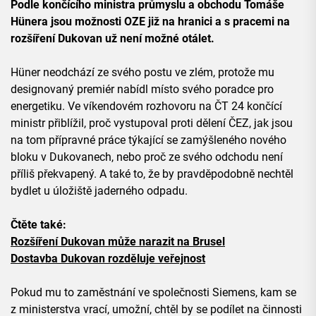
Podle končícího ministra průmyslu a obchodu Tomáše
Hünera jsou možnosti OZE již na hranici a s pracemi na
rozšíření Dukovan už není možné otálet.
Hüner neodchází ze svého postu ve zlém, protože mu
designovaný premiér nabídl místo svého poradce pro
energetiku. Ve víkendovém rozhovoru na ČT 24 končící
ministr přiblížil, proč vystupoval proti dělení ČEZ, jak jsou
na tom přípravné práce týkající se zamýšleného nového
bloku v Dukovanech, nebo proč ze svého odchodu není
příliš překvapený. A také to, že by pravděpodobně nechtěl
bydlet u úložiště jaderného odpadu.
Čtěte také:
Rozšíření Dukovan může narazit na Brusel
Dostavba Dukovan rozděluje veřejnost
Pokud mu to zaměstnání ve společnosti Siemens, kam se
z ministerstva vrací, umožní, chtěl by se podílet na činnosti