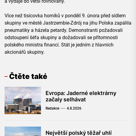
a výdaje do větší rovnováhy.
Více než tisícovka horníků v pondělí 9. února před sídlem
skupiny ve městě Jastrzembie-Zdrój na jihu Polska zapálila
pneumatiky a házela petardy. Demonstranti požadovali
odstoupení šéfa skupiny a dožadovali se přítomnosti
polského ministra financí. Stát je jedním z hlavních
akcionářů skupiny.
Čtěte také
Evropa: Jaderné elektrárny
začaly selhávat
Redakce
4.8.2026
Největší polský těžař uhlí