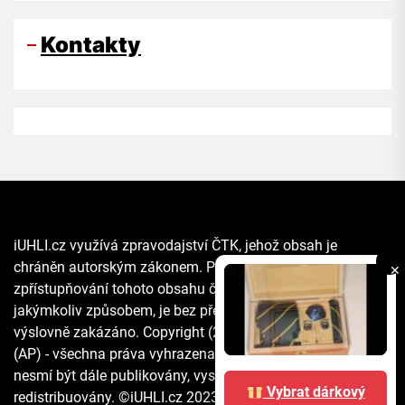
Kontakty
iUHLI.cz využívá zpravodajství ČTK, jehož obsah je
chráněn autorským zákonem. Přepis, šíření či další
✕
zpřístupňování tohoto obsahu či jeho části veřejnosti, a to
jakýmkoliv způsobem, je bez předchozího souhlasu ČTK
výslovně zakázáno. Copyright (2021) The Associated Press
(AP) - všechna práva vyhrazena. Materiály agentury AP
nesmí být dále publikovány, vysílány, přepisovány nebo
Vybrat dárkový
redistribuovány. ©iUHLI.cz 2023 All rights reserved.