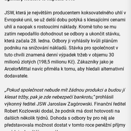
JSW, která je největším producentem koksovatelného uhlí v
Evropské unii, se už delší dobu potýká s klesajícími cenami
uhlí a naopak s rostoucími náklady. Kromě toho se mu
zatím nepodařilo dohodnout se odbory a ukončit stávku,
která začala 28. ledna. Odbory ji vyhlásily kvůli plánům
podniku na snižování nákladů. Stávka pro společnost v
tuto chvíli znamená denní výpadek tržeb v objemu 30
milionů zlotých (198,5 milionu Kč). Zákazníky jako je
ArcelorMittal navíc přiměla k tomu, aby hledali alternativní
dodavatele.
„Pokud společnost nebude mít žádnou produkci a budou jí
klesat tržby, pak je zde nebezpečí bankrotu,“
prohlásil
výkonný ředitel JSW Jaroslaw Zagórowski. Finanční ředitel
Robert Kozlowski dodal, že podnik má dost hotovosti na
dalších několik týdnů. Dohoda s odbory by pro něj ale
představovala možnost dostat v tomto roce peněžní příjmy