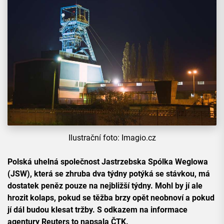
Ilustrační foto: Imagio.cz
Polská uhelná společnost Jastrzebska Spólka Weglowa
(JSW), která se zhruba dva týdny potýká se stávkou, má
dostatek peněz pouze na nejbližší týdny. Mohl by jí ale
hrozit kolaps, pokud se těžba brzy opět neobnoví a pokud
jí dál budou klesat tržby. S odkazem na informace
agentury Reuters to napsala ČTK.