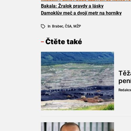
Bakala: Žralok pravdy a lásky
Damoklův meč a dvojí metr na horníky
In
Brabec
,
ČSA
,
MŽP
Čtěte také
Těž
pen
Redakc