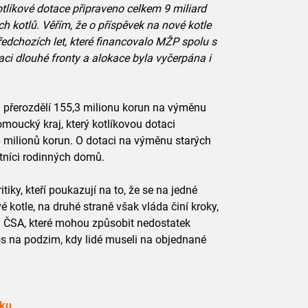
tlíkové dotace připraveno celkem 9 miliard
h kotlů. Věřím, že o příspěvek na nové kotle
edchozích let, které financovalo MŽP spolu s
taci dlouhé fronty a alokace byla vyčerpána i
m přerozdělí 155,3 milionu korun na výměnu
moucký kraj, který kotlíkovou dotaci
 milionů korun. O dotaci na výměnu starých
tníci rodinných domů.
iky, kteří poukazují na to, že se na jedné
é kotle, na druhé straně však vláda činí kroky,
u ČSA, které mohou způsobit nedostatek
etos na podzim, kdy lidé museli na objednané
oku