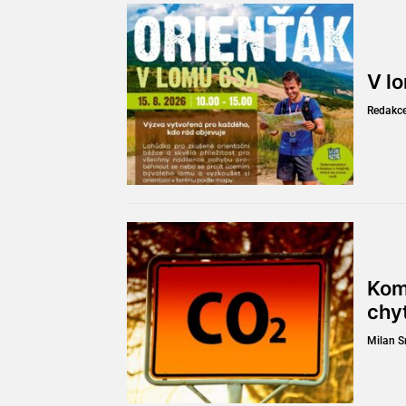
V l
Redakc
Kom
chy
Milan 