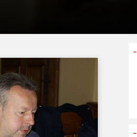
Y
p
s