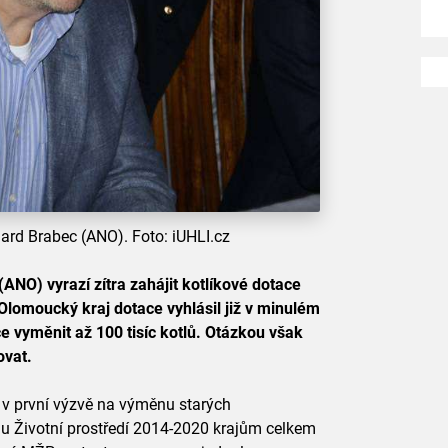
hard Brabec (ANO). Foto: iUHLI.cz
(ANO) vyrazí zítra zahájit kotlíkové dotace
lomoucký kraj dotace vyhlásil již v minulém
e vyměnit až 100 tisíc kotlů. Otázkou však
ovat.
o v první výzvě na výměnu starých
u Životní prostředí 2014-2020 krajům celkem