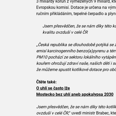
3 miliardy korun z vymezených 9 miliard, k
Evropskou komisí. Dotace je určena na výmě
ručním přikládáním, tepelné čerpadlo a ply
Jsem přesvědčen, že se nám díky této ko
kvalitu ovzduší v celé ČR
„
Česká republika se dlouhodobě potýká se
emisí karcinogenního benzo(a)pyrenu a tém
PM10 pochází ze sektoru lokálního vytápěn
kouřem ohrožují zdraví naše, našich dětí i 
že můžeme spustit kotlíkové dotace pro obč
Čtěte také:
O uhlí se často lže
Mostecko bez uhlí aneb apokalypsa 2030
Jsem přesvědčen, že se nám díky této kotlík
ovzduší v celé ČR,
“ uvedl ministr Brabec, kt