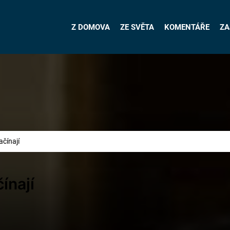
Z DOMOVA
ZE SVĚTA
KOMENTÁŘE
ZA
ačínají
ínají