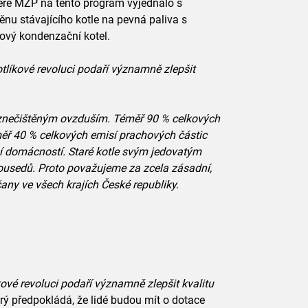
teré MŽP na tento program vyjednalo s
nu stávajícího kotle na pevná paliva s
nový kondenzační kotel.
tlíkové revoluci podaří významně zlepšit
 znečištěným ovzduším. Téměř 90 % celkových
ěř 40 % celkových emisí prachových částic
í domácností. Staré kotle svým jedovatým
sousedů. Proto považujeme za zcela zásadní,
any ve všech krajích České republiky.
ové revoluci podaří významně zlepšit kvalitu
erý předpokládá, že lidé budou mít o dotace