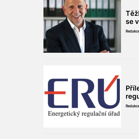
Těžb
se v
Redakc
Pří
reg
Redakc