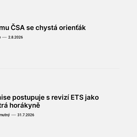
omu ČSA se chystá orienťák
e
2.8.2026
ise postupuje s revizí ETS jako
trá horákyně
Smutný
31.7.2026