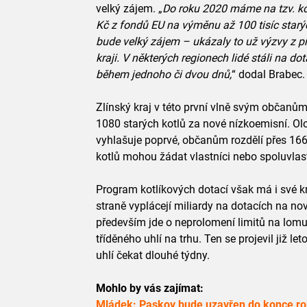
velký zájem. „
Do roku 2020 máme na tzv. ko
Kč z fondů EU na výměnu až 100 tisíc starýc
bude velký zájem – ukázaly to už výzvy z př
kraji. V některých regionech lidé stáli na do
během jednoho či dvou dnů,
“ dodal Brabec.
Zlínský kraj v této první vlně svým občanů
1080 starých kotlů za nové nízkoemisní. Olo
vyhlašuje poprvé, občanům rozdělí přes 166
kotlů mohou žádat vlastníci nebo spoluvlas
Program kotlíkových dotací však má i své krit
straně vyplácejí miliardy na dotacích na nov
především jde o neprolomení limitů na lom
tříděného uhlí na trhu. Ten se projevil již l
uhlí čekat dlouhé týdny.
Mohlo by vás zajímat:
Mládek: Paskov bude uzavřen do konce r