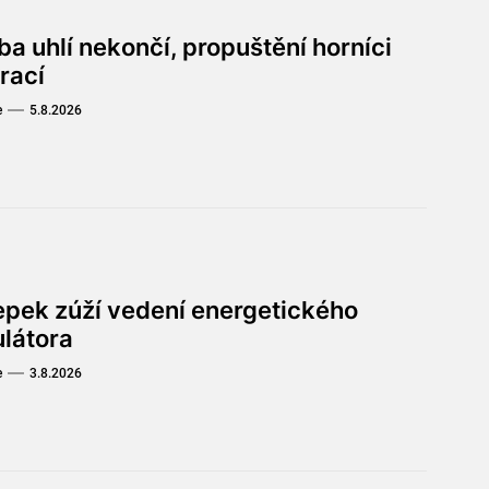
a uhlí nekončí, propuštění horníci
rací
e
5.8.2026
lepek zúží vedení energetického
ulátora
e
3.8.2026