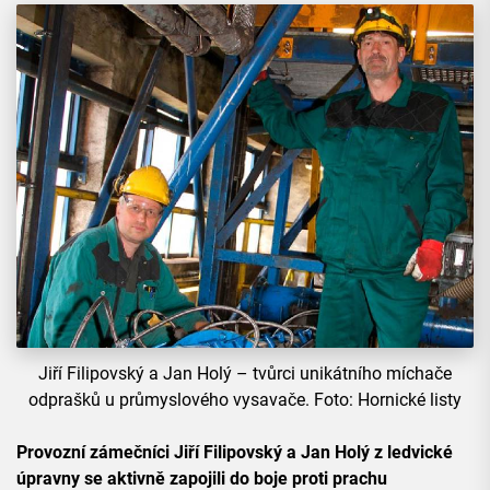
Jiří Filipovský a Jan Holý – tvůrci unikátního míchače
odprašků u průmyslového vysavače. Foto: Hornické listy
Provozní zámečníci Jiří Filipovský a Jan Holý z ledvické
úpravny se aktivně zapojili do boje proti prachu