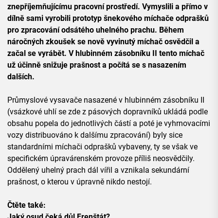
znepříjemňujícímu pracovní prostředí. Vymyslili a přímo v
dílně sami vyrobili prototyp šnekového míchače odprašků
pro zpracování odsátého uhelného prachu. Během
náročných zkoušek se nově vyvinutý míchač osvědčil a
začal se vyrábět. V hlubinném zásobníku II tento míchač
už účinně snižuje prašnost a počítá se s nasazením
dalších.
Průmyslové vysavače nasazené v hlubinném zásobníku II
(vsázkové uhlí se zde z pásových dopravníků ukládá podle
obsahu popela do jednotlivých částí a poté je vyhrnovacími
vozy distribuováno k dalšímu zpracování) byly sice
standardními míchači odprašků vybaveny, ty se však ve
specifickém úpravárenském provoze příliš neosvědčily.
Oddělený uhelný prach dál vířil a vznikala sekundární
prašnost, o kterou v úpravně nikdo nestojí.
Čtěte také:
Jaký osud čeká důl Frenštát?