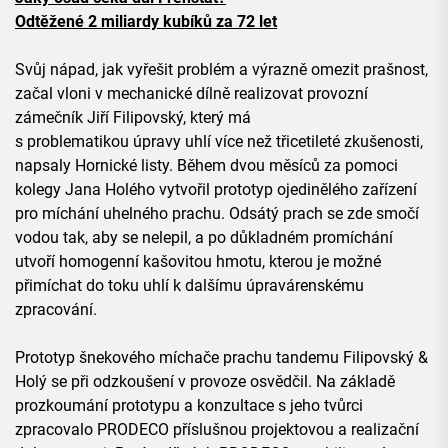
Odtěžené 2 miliardy kubíků za 72 let
Svůj nápad, jak vyřešit problém a výrazně omezit prašnost,
začal vloni v mechanické dílně realizovat provozní
zámečník Jiří Filipovský, který má
s problematikou úpravy uhlí více než třicetileté zkušenosti,
napsaly Hornické listy. Během dvou měsíců za pomoci
kolegy Jana Holého vytvořil prototyp ojedinělého zařízení
pro míchání uhelného prachu. Odsátý prach se zde smočí
vodou tak, aby se nelepil, a po důkladném promíchání
utvoří homogenní kašovitou hmotu, kterou je možné
přimíchat do toku uhlí k dalšímu úpravárenskému
zpracování.
Prototyp šnekového míchače prachu tandemu Filipovský &
Holý se při odzkoušení v provoze osvědčil. Na základě
prozkoumání prototypu a konzultace s jeho tvůrci
zpracovalo PRODECO příslušnou projektovou a realizační