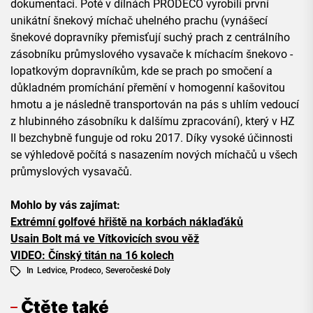
dokumentaci. Poté v dílnách PRODECO vyrobili první
unikátní šnekový míchač uhelného prachu (vynášecí
šnekové dopravníky přemisťují suchý prach z centrálního
zásobníku průmyslového vysavače k míchacím šnekovo -
lopatkovým dopravníkům, kde se prach po smočení a
důkladném promíchání přemění v homogenní kašovitou
hmotu a je následně transportován na pás s uhlím vedoucí
z hlubinného zásobníku k dalšímu zpracování), který v HZ
II bezchybně funguje od roku 2017. Díky vysoké účinnosti
se výhledově počítá s nasazením nových míchačů u všech
průmyslových vysavačů.
Mohlo by vás zajímat:
Extrémní golfové hřiště na korbách náklaďáků
Usain Bolt má ve Vítkovicích svou věž
VIDEO: Čínský titán na 16 kolech
In
Ledvice
,
Prodeco
,
Severočeské Doly
Čtěte také