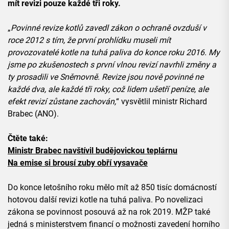
mít revizi pouze každé tři roky.
„
Povinné revize kotlů zavedl zákon o ochraně ovzduší v
roce 2012 s tím, že první prohlídku museli mít
provozovatelé kotle na tuhá paliva do konce roku 2016. My
jsme po zkušenostech s první vlnou revizí navrhli změny a
ty prosadili ve Sněmovně. Revize jsou nově povinné ne
každé dva, ale každé tři roky, což lidem ušetří peníze, ale
efekt revizí zůstane zachován,
“ vysvětlil ministr Richard
Brabec (ANO).
Čtěte také:
Ministr Brabec navštívil budějovickou teplárnu
Na emise si brousí zuby obří vysavače
Do konce letošního roku mělo mít až 850 tisíc domácností
hotovou další revizi kotle na tuhá paliva. Po novelizaci
zákona se povinnost posouvá až na rok 2019. MŽP také
jedná s ministerstvem financí o možnosti zavedení horního