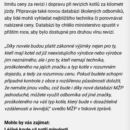
limitu ceny za revizi i dopravu při revizích kotlů za kilometr
jízdy. Připravuje také novou databázi školených odborníků,
aby lidé mohli vyhledat nejbližšího technika či porovnávat
nabízené ceny. Databázi by chtělo ministerstvo spustit v
příštím roce, aby bylo dostupné pro druhou vlnu revizí.
„
Díky novele budou platit zákonné výjimky nejen pro ty,
kteří mají kotel od již neexistujícího výrobce nebo výrobce
jim neznámého, ale i pro ty, kteří nemají technika,
proškoleného na jejich značku a typ kotle v rozumném
dojezdu, a tedy za rozumnou cenu. Pokud budete schopni
případné kontrole z obce s rozšířenou působností doložit,
že nemáte jinou volbu, což bude i díky nové databázi MŽP
jednoduché, můžete využít odborníka od jiné značky,
proškoleného na váš typ kotle, který bude v dosažitelné
vzdálenosti a levnější,
“ uvedlo MŽP v tiskové zprávě.
Mohlo by vás zajímat:
Léčivé koule už patří minulosti