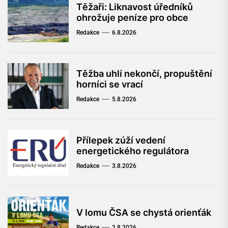
Těžaři: Liknavost úředníků
ohrožuje peníze pro obce
Redakce
6.8.2026
Těžba uhlí nekončí, propuštění
horníci se vrací
Redakce
5.8.2026
Přílepek zúží vedení
energetického regulátora
Redakce
3.8.2026
V lomu ČSA se chystá orienťák
Redakce
2.8.2026