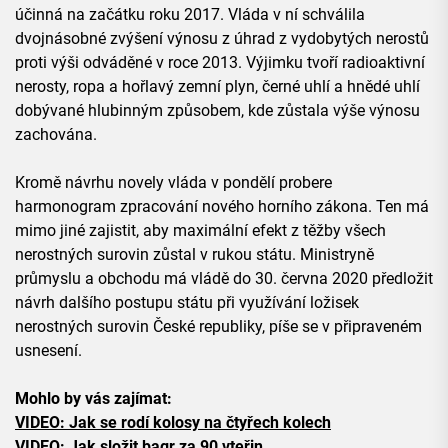
účinná na začátku roku 2017. Vláda v ní schválila
dvojnásobné zvýšení výnosu z úhrad z vydobytých nerostů
proti výši odváděné v roce 2013. Výjimku tvoří radioaktivní
nerosty, ropa a hořlavý zemní plyn, černé uhlí a hnědé uhlí
dobývané hlubinným způsobem, kde zůstala výše výnosu
zachována.
Kromě návrhu novely vláda v pondělí probere
harmonogram zpracování nového horního zákona. Ten má
mimo jiné zajistit, aby maximální efekt z těžby všech
nerostných surovin zůstal v rukou státu. Ministryně
průmyslu a obchodu má vládě do 30. června 2020 předložit
návrh dalšího postupu státu při využívání ložisek
nerostných surovin České republiky, píše se v připraveném
usnesení.
Mohlo by vás zajímat:
VIDEO: Jak se rodí kolosy na čtyřech kolech
VIDEO: Jak složit bagr za 90 vteřin