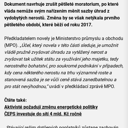
Dokument navrhuje zrušit pětileté moratorium, po které
vláda nemůže svým nařízením měnit sazby úhrad z
vydobytých nerostů. Změna by se však netýkala prvního
pětiletého období, které běží od roku 2017.
Předkladatelem novely je Ministerstvo průmyslu a obchodu
(MPO). „
Účel, který novela v této části sleduje, je umožnit
vládě pružně zvyšovat úhradu za vytěžený nerost a
zvyšovat tak užitek státu za využívání jeho majetku, tedy
nerostného bohatství, pro soukromé podnikání v případech,
kdy cena některého nerostu na trhu významně roste a
stanovená sazba je se vůči ceně stává zanedbatelnou a
pro stát nevýhodnou,“
uvádí v předkládací zprávě MPO.
Čtěte také:
Aktivisté požadují změnu energetické politiky
ČEPS investuje do sítí 4 mld. Kč ročně
„
Stávající režim dotčených poplatníků zůstane zachován