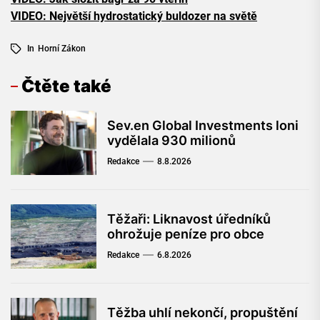
VIDEO: Největší hydrostatický buldozer na světě
In
Horní Zákon
Čtěte také
Sev.en Global Investments loni
vydělala 930 milionů
Redakce
8.8.2026
Těžaři: Liknavost úředníků
ohrožuje peníze pro obce
Redakce
6.8.2026
Těžba uhlí nekončí, propuštění