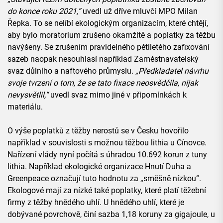
do konce roku 2021,“
uvedl už dříve mluvčí MPO Milan
Řepka. To se nelíbí ekologickým organizacím, které chtějí,
aby bylo moratorium zrušeno okamžitě a poplatky za těžbu
navýšeny. Se zrušením pravidelného pětiletého zafixování
sazeb naopak nesouhlasí například Zaměstnavatelský
svaz důlního a naftového průmyslu. „
Předkladatel návrhu
svoje tvrzení o tom, že se tato fixace neosvědčila, nijak
nevysvětlil,“
uvedl svaz mimo jiné v připomínkách k
materiálu.
O výše poplatků z těžby nerostů se v Česku hovořilo
například v souvislosti s možnou těžbou lithia u Cínovce.
Nařízení vlády nyní počítá s úhradou 10.692 korun z tuny
lithia. Například ekologické organizace Hnutí Duha a
Greenpeace označují tuto hodnotu za „směšně nízkou“.
Ekologové mají za nízké také poplatky, které platí těžební
firmy z těžby hnědého uhlí. U hnědého uhlí, které je
dobývané povrchově, činí sazba 1,18 koruny za gigajoule, u