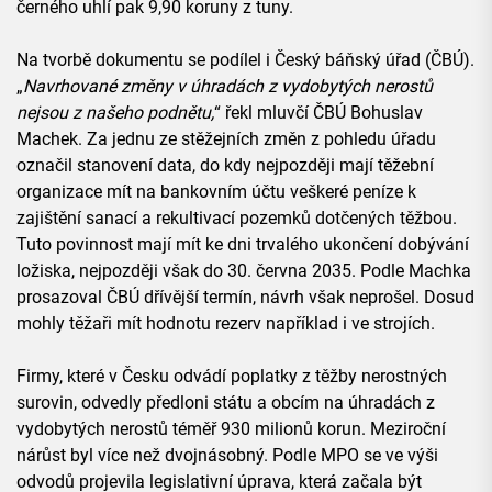
černého uhlí pak 9,90 koruny z tuny.
Na tvorbě dokumentu se podílel i Český báňský úřad (ČBÚ).
„
Navrhované změny v úhradách z vydobytých nerostů
nejsou z našeho podnětu,
“ řekl mluvčí ČBÚ Bohuslav
Machek. Za jednu ze stěžejních změn z pohledu úřadu
označil stanovení data, do kdy nejpozději mají těžební
organizace mít na bankovním účtu veškeré peníze k
zajištění sanací a rekultivací pozemků dotčených těžbou.
Tuto povinnost mají mít ke dni trvalého ukončení dobývání
ložiska, nejpozději však do 30. června 2035. Podle Machka
prosazoval ČBÚ dřívější termín, návrh však neprošel. Dosud
mohly těžaři mít hodnotu rezerv například i ve strojích.
Firmy, které v Česku odvádí poplatky z těžby nerostných
surovin, odvedly předloni státu a obcím na úhradách z
vydobytých nerostů téměř 930 milionů korun. Meziroční
nárůst byl více než dvojnásobný. Podle MPO se ve výši
odvodů projevila legislativní úprava, která začala být