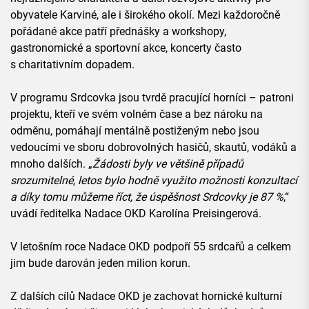
obyvatele Karviné, ale i širokého okolí. Mezi každoročně
pořádané akce patří přednášky a workshopy,
gastronomické a sportovní akce, koncerty často
s charitativním dopadem.
V programu Srdcovka jsou tvrdě pracující horníci – patroni
projektu, kteří ve svém volném čase a bez nároku na
odměnu, pomáhají mentálně postiženým nebo jsou
vedoucími ve sboru dobrovolných hasičů, skautů, vodáků a
mnoho dalších. „
Žádosti byly ve většině případů
srozumitelné, letos bylo hodně využito možnosti konzultací
a díky tomu můžeme říct, že úspěšnost Srdcovky je 87 %
,“
uvádí ředitelka Nadace OKD Karolína Preisingerová.
V letošním roce Nadace OKD podpoří 55 srdcařů a celkem
jim bude darován jeden milion korun.
Z dalších cílů Nadace OKD je zachovat hornické kulturní