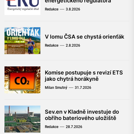
energetického regulátora
Redakce
3.8.2026
V lomu ČSA se chystá orienťák
Redakce
2.8.2026
Komise postupuje s revizí ETS
jako chytrá horákyně
Milan Smutný
31.7.2026
Sev.en v Kladně investuje do
obřího bateriového uložiště
Redakce
28.7.2026