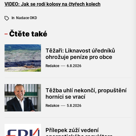
VIDEO: Jak se rodí kolosy na čtyřech kolech
In
Nadace OKD
Čtěte také
Těžaři: Liknavost úředníků
ohrožuje peníze pro obce
Redakce
6.8.2026
Těžba uhlí nekončí, propuštění
horníci se vrací
Redakce
5.8.2026
Přílepek zúží vedení