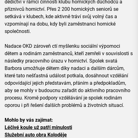
dědictví v rámci činnosti klubu hornických důchodců a
příznivců hornictví. Přes 2 200 hornických seniorů se
setkává v klubech, kde aktivně tráví svůj volný čas a
vzpomínají na dobu, kdy byli zaměstnanci hornické
společnosti.
Nadace OKD zároveň ctí myšlenku sociální výpomoci
dětem a rodinám zaměstnanců, kteří zemřeli v souvislosti s
následky pracovního úrazu v hornictví. Spolek svatá
Barbora umožňuje dětem díky nadaci a dalším dárcům,
které tato nešťastná událost potkala, dosáhnout vzdělání
odpovídající jejich představám, přáním a předpokladům,
aby se mohly v budoucnu zařadit do aktivního pracovního
procesu. Kromě podpory vzdělávání je spolek rodinám
oporou i při řešení dalších problémů a životních situací.
Mohlo by vás zajímat:
Léčivé koule už patří minulosti
Služební auto obra Koloděje