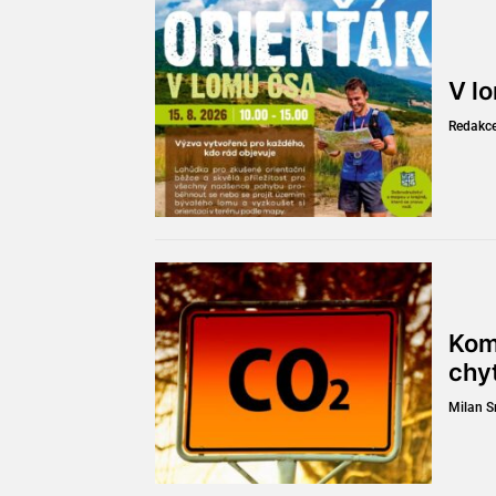
V l
Redakc
Kom
chy
Milan 