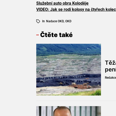
Služební auto obra Koloděje
VIDEO: Jak se rodí kolosy na čtyřech kole
In
Nadace OKD
,
OKD
Čtěte také
Těž
pen
Redakc