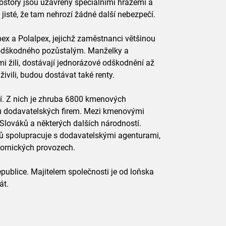
ostory jsou uzavřeny speciálními hrázemi a
 jisté, že tam nehrozí žádné další nebezpečí.
ex a Polalpex, jejichž zaměstnanci většinou
ní odškodného pozůstalým. Manželky a
imi žili, dostávají jednorázové odškodnění až
živili, budou dostávat také renty.
dí. Z nich je zhruba 6800 kmenových
 dodavatelských firem. Mezi kmenovými
Slováků a některých dalších národností.
ů spolupracuje s dodavatelskými agenturami,
 hornických provozech.
publice. Majitelem společnosti je od loňska
át.