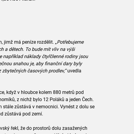
, jimž má peníze rozdělit. „
Potřebujeme
h a dětech. To bude mít vliv na výši
e například náklady čtyřčlenné rodiny jsou
čnou snahou je, aby finanční dary byly
z zbytečných časových prodlev,“
uvedla
ince, když v hloubce kolem 880 metrů pod
orníků, z nichž bylo 12 Poláků a jeden Čech.
n stále zůstává v nemocnici. Vynést z dolu se
sud zůstává pod zemí.
vský řekl, že do prostorů dolu zasažených