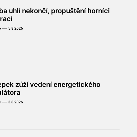
a uhlí nekončí, propuštění horníci
rací
e
5.8.2026
lepek zúží vedení energetického
ulátora
e
3.8.2026