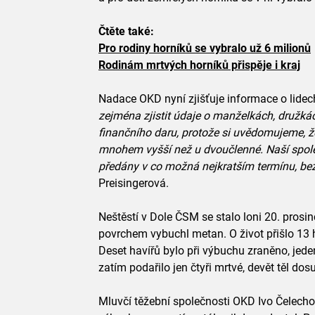
Čtěte také:
Pro rodiny horníků se vybralo už 6 milionů
Rodinám mrtvých horníků přispěje i kraj
Nadace OKD nyní zjišťuje informace o lidech
zejména zjistit údaje o manželkách, družkác
finančního daru, protože si uvědomujeme, ž
mnohem vyšší než u dvoučlenné. Naší spole
předány v co možná nejkratším termínu, be
Preisingerová.
Neštěstí v Dole ČSM se stalo loni 20. pros
povrchem vybuchl metan. O život přišlo 13 h
Deset havířů bylo při výbuchu zraněno, jede
zatím podařilo jen čtyři mrtvé, devět těl do
Mluvčí těžební společnosti OKD Ivo Čelecho