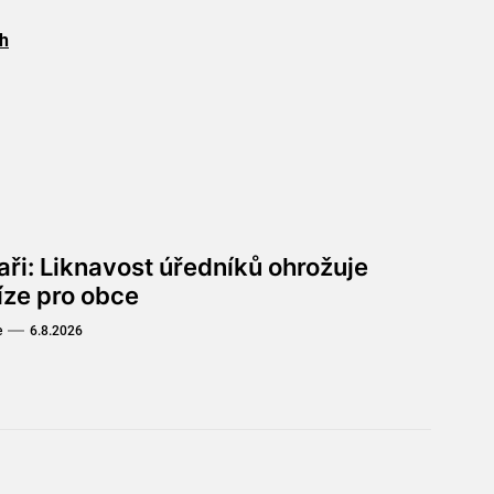
ch
aři: Liknavost úředníků ohrožuje
íze pro obce
e
6.8.2026