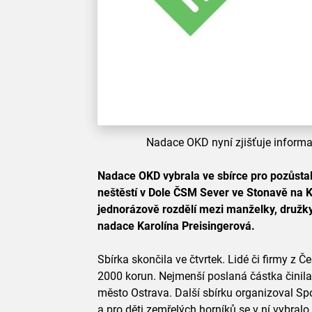
Nadace OKD nyní zjišťuje informac
Nadace OKD vybrala ve sbírce pro pozůstalé
neštěstí v Dole ČSM Sever ve Stonavě na 
jednorázově rozdělí mezi manželky, družky 
nadace Karolína Preisingerová.
Sbírka skončila ve čtvrtek. Lidé či firmy z Č
2000 korun. Nejmenší poslaná částka činila 
město Ostrava. Další sbírku organizoval Spo
a pro děti zemřelých horníků se v ní vybralo