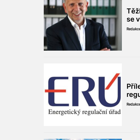
Těžb
se v
Redakc
Pří
reg
Redakc