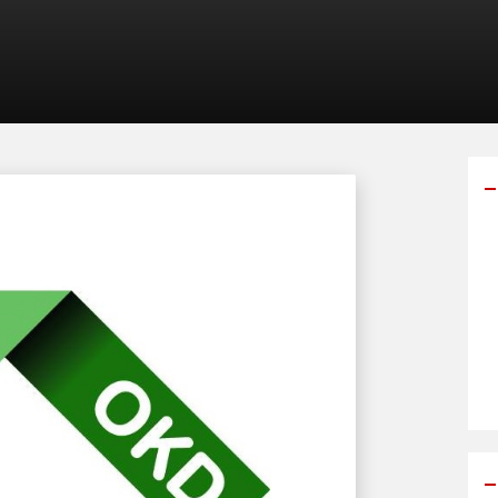
Y
p
s