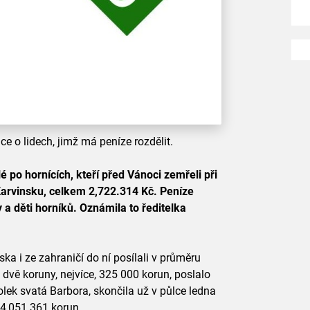
e o lidech, jimž má peníze rozdělit.
 po hornících, kteří před Vánoci zemřeli při
Karvinsku, celkem 2,722.314 Kč. Peníze
a děti horníků. Oznámila to ředitelka
eska i ze zahraničí do ní posílali v průměru
dvě koruny, nejvíce, 325 000 korun, poslalo
lek svatá Barbora, skončila už v půlce ledna
 4,051.361 korun.