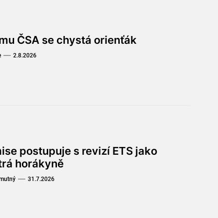
omu ČSA se chystá orienťák
e
2.8.2026
ise postupuje s revizí ETS jako
trá horákyně
Smutný
31.7.2026