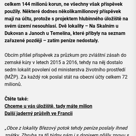
celkem 144 milionů korun, ne všechny však příspěvek
použily. Některé dodnes několikamilionový příspěvek
mají na účtu, protože s projektem hlubinného úložiště na
svém území nesouhlasí. Dvě lokality – Na Skalním u
Dukovan a Janoch u Temelína, které přibyly na seznam
zařazené později – zatím peníze nedostaly.
Obcím přišel příspěvek za průzkum pro zvláštní zásah do
zemské kúry v letech 2015 a 2016, tehdy na něj dostalo
sedm lokalit povolení od ministerstva životního prostředí
(MŽP). Za každý rok poslal stát na obecní účty celkem 72
milionů.
Čtěte také:
Chceme u vás úložiště, tady máte milion
Další jaderný průšvih ve Francii
„
Obce z lokality Březový potok tehdy peníze poslaly ihned
zpátky. Zhruba za tři týdny nám i s dopisem přišly znovu s