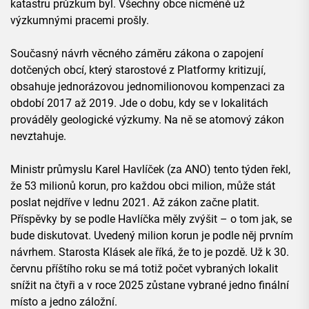
katastru průzkum byl. Všechny obce nicméně už
výzkumnými pracemi prošly.
Současný návrh věcného záměru zákona o zapojení
dotčených obcí, který starostové z Platformy kritizují,
obsahuje jednorázovou jednomilionovou kompenzaci za
období 2017 až 2019. Jde o dobu, kdy se v lokalitách
prováděly geologické výzkumy. Na ně se atomový zákon
nevztahuje.
Ministr průmyslu Karel Havlíček (za ANO) tento týden řekl,
že 53 milionů korun, pro každou obci milion, může stát
poslat nejdříve v lednu 2021. Až zákon začne platit.
Příspěvky by se podle Havlíčka měly zvýšit – o tom jak, se
bude diskutovat. Uvedený milion korun je podle něj prvním
návrhem. Starosta Klásek ale říká, že to je pozdě. Už k 30.
červnu příštího roku se má totiž počet vybraných lokalit
snížit na čtyři a v roce 2025 zůstane vybrané jedno finální
místo a jedno záložní.