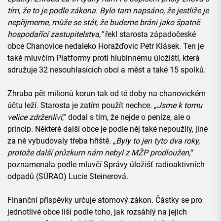
tím, že to je podle zákona. Bylo tam napsáno, že jestliže je
nepřijmeme, může se stát, že budeme bráni jako špatně
hospodařící zastupitelstva,“
řekl starosta západočeské
obce Chanovice nedaleko Horažďovic Petr Klásek. Ten je
také mluvčím Platformy proti hlubinnému úložišti, která
sdružuje 32 nesouhlasících obcí a měst a také 15 spolků.
Zhruba pět milionů korun tak od té doby na chanovickém
účtu leží. Starosta je zatím použít nechce. „
Jsme k tomu
velice zdrženliví
,“ dodal s tím, že nejde o peníze, ale o
princip. Některé další obce je podle něj také nepoužily, jiné
za ně vybudovaly třeba hřiště. „
Byly to jen tyto dva roky,
protože další průzkum nám nebyl z MŽP prodloužen,
“
poznamenala podle mluvčí Správy úložišť radioaktivních
odpadů (SÚRAO) Lucie Steinerová.
Finanční příspěvky určuje atomový zákon. Částky se pro
jednotlivé obce liší podle toho, jak rozsáhlý na jejich