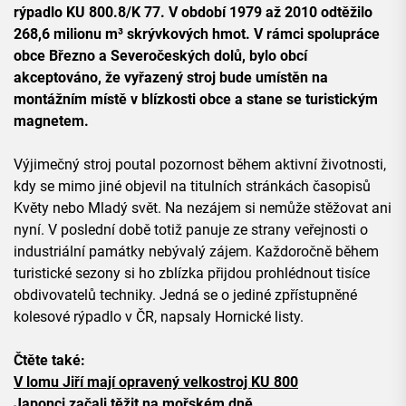
rýpadlo KU 800.8/K 77. V období 1979 až 2010 odtěžilo
268,6 milionu m³ skrývkových hmot. V rámci spolupráce
obce Březno a Severočeských dolů, bylo obcí
akceptováno, že vyřazený stroj bude umístěn na
montážním místě v blízkosti obce a stane se turistickým
magnetem.
Výjimečný stroj poutal pozornost během aktivní životnosti,
kdy se mimo jiné objevil na titulních stránkách časopisů
Květy nebo Mladý svět. Na nezájem si nemůže stěžovat ani
nyní. V poslední době totiž panuje ze strany veřejnosti o
industriální památky nebývalý zájem. Každoročně během
turistické sezony si ho zblízka přijdou prohlédnout tisíce
obdivovatelů techniky. Jedná se o jediné zpřístupněné
kolesové rýpadlo v ČR, napsaly Hornické listy.
Čtěte také:
V lomu Jiří mají opravený velkostroj KU 800
Japonci začali těžit na mořském dně