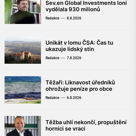
Sev.en Global Investments loni
vydělala 930 milionů
Redakce
8.8.2026
Unikát v lomu ČSA: Čas tu
ukazuje lidský stín
Redakce
7.8.2026
Těžaři: Liknavost úředníků
ohrožuje peníze pro obce
Redakce
6.8.2026
Těžba uhlí nekončí, propuštění
horníci se vrací