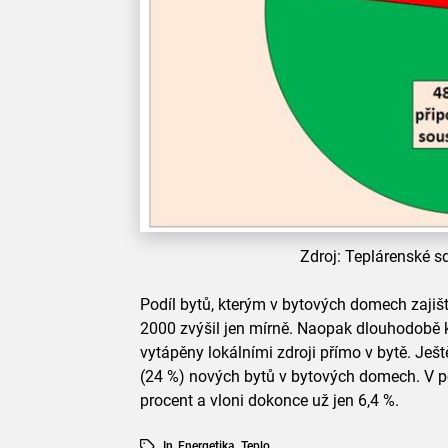
Zdroj: Teplárenské s
Podíl bytů, kterým v bytových domech zajišť
2000 zvýšil jen mírně. Naopak dlouhodobě kl
vytápěny lokálními zdroji přímo v bytě. Ještě
(24 %) nových bytů v bytových domech. V po
procent a vloni dokonce už jen 6,4 %.
In
Energetika
,
Teplo