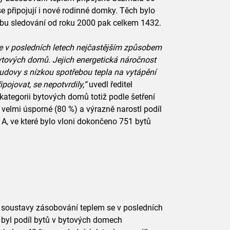
e připojují i nové rodinné domky. Těch bylo
bu sledování od roku 2000 pak celkem 1432.
e v posledních letech nejčastějším způsobem
ytových domů. Jejich energetická náročnost
budovy s nízkou spotřebou tepla na vytápění
ojovat, se nepotvrdily,“
uvedl ředitel
kategorii bytových domů totiž podle šetření
velmi úsporné (80 %) a výrazně narostl podíl
, ve které bylo vloni dokončeno 751 bytů
 soustavy zásobování teplem se v posledních
í byl podíl bytů v bytových domech