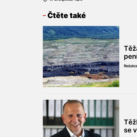
Čtěte také
Těž
pen
Redakc
Těžb
se v