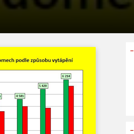
Y
p
s