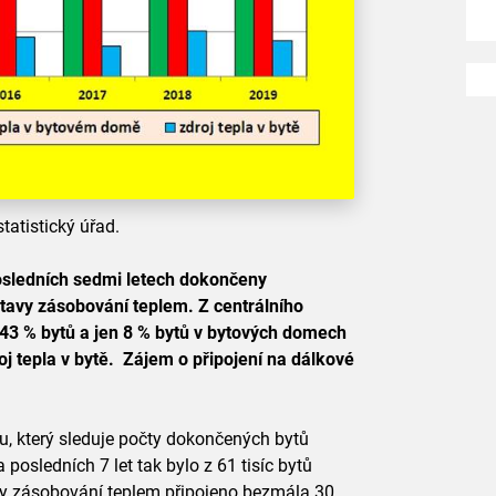
tatistický úřad.
posledních sedmi letech dokončeny
tavy zásobování teplem. Z centrálního
 43 % bytů a jen 8 % bytů v bytových domech
j tepla v bytě. Zájem o připojení na dálkové
u, který sleduje počty dokončených bytů
posledních 7 let tak bylo z 61 tisíc bytů
y zásobování teplem připojeno bezmála 30