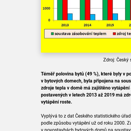
Zdroj: Český s
Téměř polovina bytů (49 %), které byly v 
v bytových domech, byla připojena na sous
zdroje tepla v domě má zajištěno vytápění
postavených v letech 2013 až 2019 má zdro
vytápění roste.
Vyplývá to z dat Českého statistického úřad
podle způsobu vytápění už od roku 2000. Za 
v novostavbách bytových domů na soustav