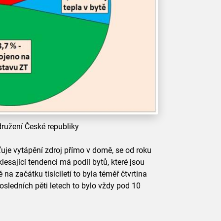
družení České republiky
uje vytápění zdroj přímo v domě, se od roku
esající tendenci má podíl bytů, které jsou
 na začátku tisíciletí to byla téměř čtvrtina
sledních pěti letech to bylo vždy pod 10