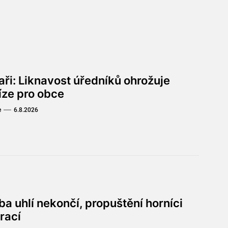
aři: Liknavost úředníků ohrožuje
íze pro obce
e
6.8.2026
a uhlí nekončí, propuštění horníci
rací