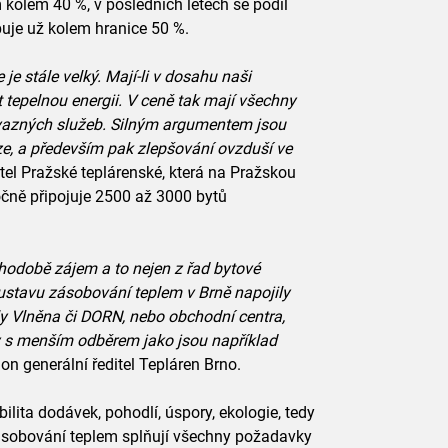
kolem 40 %, v posledních letech se podíl
uje už kolem hranice 50 %.
je stále velký. Mají-li v dosahu naši
t tepelnou energii. V ceně tak mají všechny
vazných služeb. Silným argumentem jsou
e, a především pak zlepšování ovzduší ve
tel Pražské teplárenské, která na Pražskou
čně připojuje 2500 až 3000 bytů
uhodobě zájem a to nejen z řad bytové
oustavu zásobování teplem v Brně napojily
ly Vlněna či DORN, nebo obchodní centra,
y s menším odběrem jako jsou například
n generální ředitel Tepláren Brno.
ilita dodávek, pohodlí, úspory, ekologie, tedy
sobování teplem splňují všechny požadavky