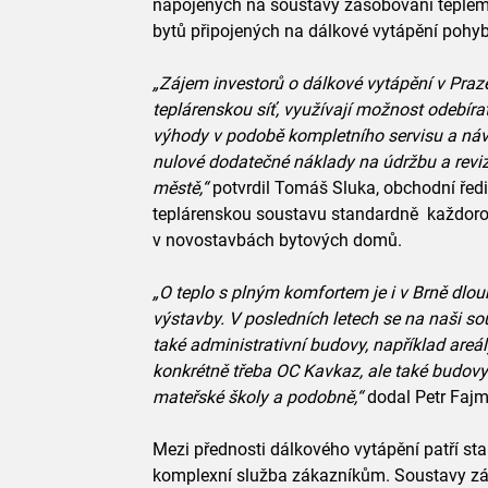
napojených na soustavy zásobování teplem 
bytů připojených na dálkové vytápění pohyb
„Zájem investorů o dálkové vytápění v Praze 
teplárenskou síť, využívají možnost odebíra
výhody v podobě kompletního servisu a ná
nulové dodatečné náklady na údržbu a reviz
městě,“
potvrdil Tomáš Sluka, obchodní ředi
teplárenskou soustavu standardně každoro
v novostavbách bytových domů.
„O teplo s plným komfortem je i v Brně dlo
výstavby. V posledních letech se na naši s
také administrativní budovy, například areá
konkrétně třeba OC Kavkaz, ale také budov
mateřské školy a podobně,“
dodal Petr Fajmo
Mezi přednosti dálkového vytápění patří stab
komplexní služba zákazníkům. Soustavy zá