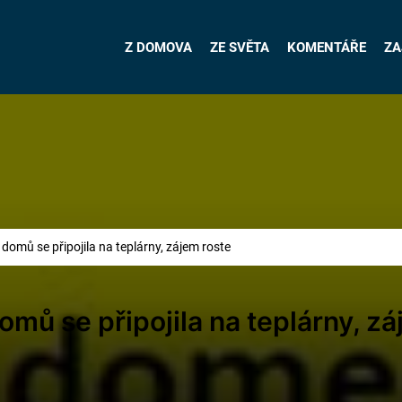
Z DOMOVA
ZE SVĚTA
KOMENTÁŘE
ZA
domů se připojila na teplárny, zájem roste
mů se připojila na teplárny, zá