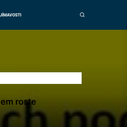
JÍMAVOSTI
jem roste