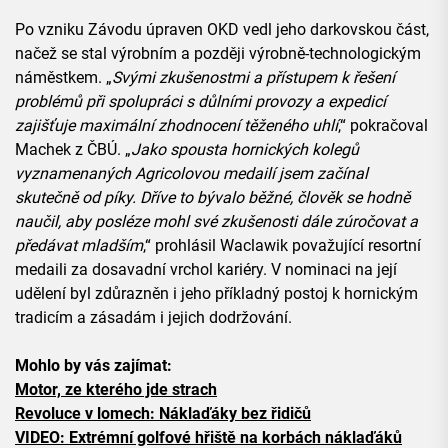
Po vzniku Závodu úpraven OKD vedl jeho darkovskou část,
načež se stal výrobním a později výrobně-technologickým
náměstkem. „
Svými zkušenostmi a přístupem k řešení
problémů při spolupráci s důlními provozy a expedicí
zajišťuje maximální zhodnocení těženého uhlí
,“ pokračoval
Machek z ČBÚ. „
Jako spousta hornických kolegů
vyznamenaných Agricolovou medailí jsem začínal
skutečně od píky. Dříve to bývalo běžné, člověk se hodně
naučil, aby posléze mohl své zkušenosti dále zúročovat a
předávat mladším
,“ prohlásil Waclawik považující resortní
medaili za dosavadní vrchol kariéry. V nominaci na její
udělení byl zdůrazněn i jeho příkladný postoj k hornickým
tradicím a zásadám i jejich dodržování.
Mohlo by vás zajímat:
Motor, ze kterého jde strach
Revoluce v lomech: Náklaďáky bez řidičů
VIDEO: Extrémní golfové hřiště na korbách náklaďáků