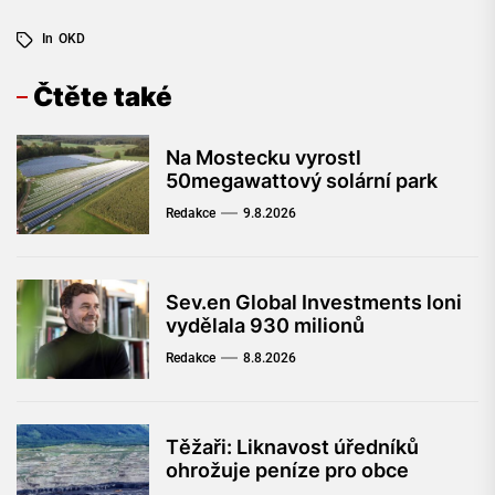
In
OKD
Čtěte také
Na Mostecku vyrostl
50megawattový solární park
Redakce
9.8.2026
Sev.en Global Investments loni
vydělala 930 milionů
Redakce
8.8.2026
Těžaři: Liknavost úředníků
ohrožuje peníze pro obce