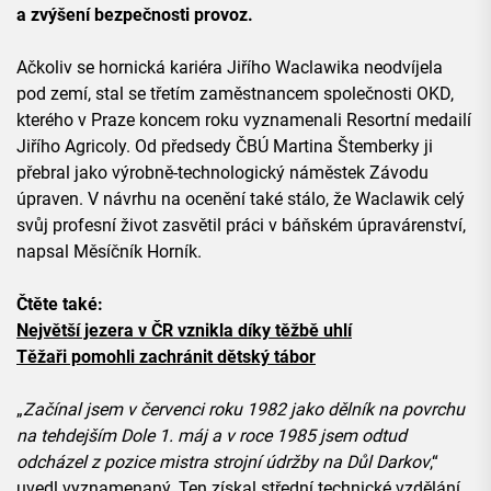
a zvýšení bezpečnosti provoz.
Ačkoliv se hornická kariéra Jiřího Waclawika neodvíjela
pod zemí, stal se třetím zaměstnancem společnosti OKD,
kterého v Praze koncem roku vyznamenali Resortní medailí
Jiřího Agricoly. Od předsedy ČBÚ Martina Štemberky ji
přebral jako výrobně-technologický náměstek Závodu
úpraven. V návrhu na ocenění také stálo, že Waclawik celý
svůj profesní život zasvětil práci v báňském úpravárenství,
napsal Měsíčník Horník.
Čtěte také:
Největší jezera v ČR vznikla díky těžbě uhlí
Těžaři pomohli zachránit dětský tábor
„
Začínal jsem v červenci roku 1982 jako dělník na povrchu
na tehdejším Dole 1. máj a v roce 1985 jsem odtud
odcházel z pozice mistra strojní údržby na Důl Darkov
,“
uvedl vyznamenaný. Ten získal střední technické vzdělání