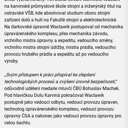
na karvinské průmyslové škole strojní a inženýrský titul na
ostravské VŠB, kde absolvoval studium oboru strojní
zařízení dolů a hutí na Fakultě strojní a elektrotechnické.
Na darkovské úpravně Waclawik postupoval od mechanika
úpravárenského komplexu, přes mechanika závodu,
vrchního mistra úpravny a expeditu, vedoucího směny,
vrchního mistra strojní údržby, mistra prádla, vedoucího
provozu hrubého prádla a expeditu až po vedoucího
výroby.
„
Svým přístupem k práci přispíval ke zlepšení
technologických procesů a zvýšení úrovně bezpečnosti,
“
odůvodnil udělení medaile mluvčí ČBÚ Bohuslav Machek.
Pod hlavičkou Dolu Karviná pokračoval Waclawik
postupně jako vedoucí odbytu, vedoucí provozu úpraven,
technolog úpravárenského komplexu, vedoucí provozu
úpravny ČSA a nakonec jako vedoucí provozu úpravny pro
celou šachtu.