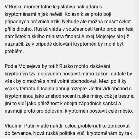
V Rusku momentálně legislativa nakládání s
kryptoměnami nijak neřeší, Kolesnik se proto bojí
případných právních rizik. Nebude ale možná muset čekat
příliš dlouho. Ruská vláda v současnosti tento problém řeší,
náměstek ruského ministra financí Alexej Mojsejev ale již
naznačil, že v případě dolování kryptoměn by mohl být
problém.
Podle Mojsejeva by totiž Rusko mohlo získávání
kryptoměn tzv. dolováním postavit mimo zákon, nadále by
však bylo možné s nimi volně obchodovat. Mezi politiky
však v tématu bitcoinu panují rozepře. Jedni vidí obchod s
kryptoměnou jako znehodnocení ruské měny, což je trestné,
jiní to vidí jako příležitost k obejití západních sankcí a
navrhují proto pro dolování kryptoměn postavit celé město.
Vladimir Putin vládě nařídil celou problematiku zpracovat
do července. Nová ruská politika vůči kryptoměnám by tak