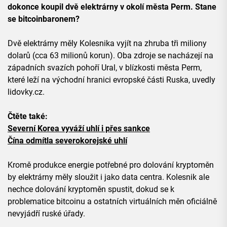
dokonce koupil dvě elektrárny v okolí města Perm. Stane
se bitcoinbaronem?
Dvě elektrárny měly Kolesnika vyjít na zhruba tři miliony
dolarů (cca 63 milionů korun). Oba zdroje se nacházejí na
západních svazích pohoří Ural, v blízkosti města Perm,
které leží na východní hranici evropské části Ruska, uvedly
lidovky.cz.
Čtěte také:
Severní Korea vyváží uhlí i přes sankce
Čína odmítla severokorejské uhlí
Kromě produkce energie potřebné pro dolování kryptoměn
by elektrárny měly sloužit i jako data centra. Kolesnik ale
nechce dolování kryptoměn spustit, dokud se k
problematice bitcoinu a ostatních virtuálních měn oficiálně
nevyjádří ruské úřady.