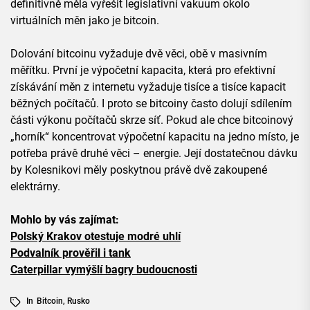
definitivně měla vyřešit legislativní vakuum okolo
virtuálních měn jako je bitcoin.
Dolování bitcoinu vyžaduje dvě věci, obě v masivním
měřítku. První je výpočetní kapacita, která pro efektivní
získávání měn z internetu vyžaduje tisíce a tisíce kapacit
běžných počítačů. I proto se bitcoiny často dolují sdílením
části výkonu počítačů skrze síť. Pokud ale chce bitcoinový
„horník“ koncentrovat výpočetní kapacitu na jedno místo, je
potřeba právě druhé věci – energie. Její dostatečnou dávku
by Kolesnikovi měly poskytnou právě dvě zakoupené
elektrárny.
Mohlo by vás zajímat:
Polský Krakov otestuje modré uhlí
Podvalník prověřil i tank
Caterpillar vymýšlí bagry budoucnosti
In
Bitcoin
,
Rusko