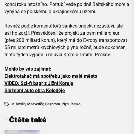
konci roku letošního. Potrubí vede po dně Baltského moře a
vyhýbá se polskému a ukrajinskému území.
Rovněž podle komentátorů sankce projekt nezastaví, ale
asi ho zdrží. Přesvědčení, že projekt za osm miliard eur
(přes 200 miliard korun), který má do Evropy transportovat
55 miliard metrů krychlových plynu ročně, bude dokončen,
tento týden vyjádřil i mluvčí Kremlu Dmitrij Peskov.
Mohlo by vás zajímat:
Elektrotahač má spotřebu jako malé město
VIDEO: Sci-fi bagr z Jižní Koreje
Služební auto obra Koloděje
In
Dmitrij Medveděv
,
Gazprom
,
Plyn
,
Rusko
Čtěte také