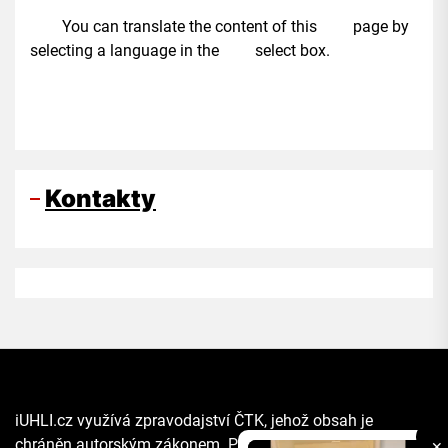
You can translate the content of this page by
selecting a language in the select box.
Kontakty
iUHLI.cz využívá zpravodajství ČTK, jehož obsah je
chráněn autorským zákonem. Přepis, šíření či další
✕