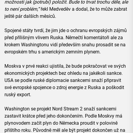
možnosti jak (potrubí) položit. Bude to trvat trochu déle, ale
to není problém,“
řekl Medveděv a dodal, že to může zabrat
ještě pár dalších měsíců.
Spojené státy tvrdí, že jim jde o ochranu evropských zájmů
před přílišným vlivem Ruska. Němečtí komentátoři ale za
krokem Washingtonu vidí především snahu prosadit se na
evropském trhu s americkým zemním plynem.
Moskva v prvé reakci ujistila, že bude pokračovat ve svých
ekonomických projektech bez ohledu na jakékoli sankce.
USA se podle ruské diplomacie sankcemi snaží připravit
své evropské spojence o zdroj energie z Ruska a poškodit
ruský export.
Washington se projekt Nord Stream 2 snaží sankcemi
zastavit krátce před jeho dokončením. Podle Moskvy má
plynovodem začít plyn do Německa proudit v polovině
příštího roku. Původně měl ale být projekt dokončen už na