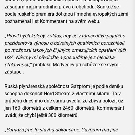
zásadám mezinárodního práva a obchodu. Sankce se
podle ruského premiéra dotknou i mnoha evropských zemí,
poznamenal list Kommersant na svém webu.
„
Prosil bych kolegy z vlády, aby se v rámci dříve přijatého
prezidentova výnosu o odvetných opatřeních porozhlédli
po možnosti takových či jiných omezujících opatření vůči
USA. Návrhy mi předložte a posoudíme je z hlediska
efektivnosti,
“ prohlásil Medveděv při schůzce se svými
zástupci.
Ruská plynárenská společnost Gazprom je podle deníku
schopna dokončit Nord Stream 2 vlastními silami. Ta v
průběhu dnešního dne sama uvedla, že zbývá položit už
jen 160 kilometrů z celkem 2460 kilometrů. Kommersant
uvádí, že chybí ještě 300 kilometrů.
„
Samozřejmě tu stavbu dokončíme. Gazprom má jiné