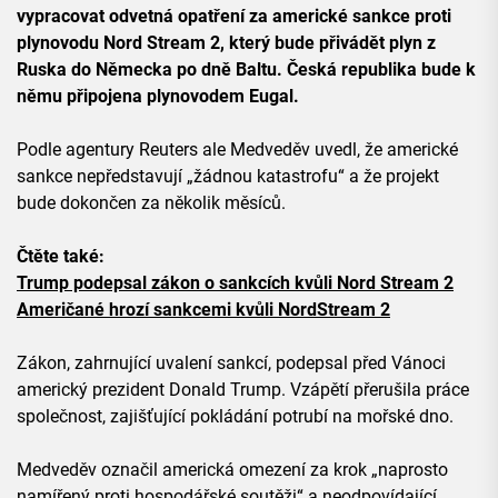
vypracovat odvetná opatření za americké sankce proti
plynovodu Nord Stream 2, který bude přivádět plyn z
Ruska do Německa po dně Baltu. Česká republika bude k
němu připojena plynovodem Eugal.
Podle agentury Reuters ale Medveděv uvedl, že americké
sankce nepředstavují „žádnou katastrofu“ a že projekt
bude dokončen za několik měsíců.
Čtěte také:
Trump podepsal zákon o sankcích kvůli Nord Stream 2
Američané hrozí sankcemi kvůli NordStream 2
Zákon, zahrnující uvalení sankcí, podepsal před Vánoci
americký prezident Donald Trump. Vzápětí přerušila práce
společnost, zajišťující pokládání potrubí na mořské dno.
Medveděv označil americká omezení za krok „naprosto
namířený proti hospodářské soutěži“ a neodpovídající