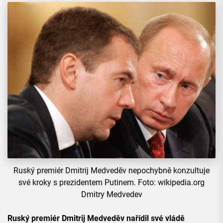
Ruský premiér Dmitrij Medveděv nepochybně konzultuje
své kroky s prezidentem Putinem. Foto: wikipedia.org
Dmitry Medvedev
Ruský premiér Dmitrij Medveděv nařídil své vládě