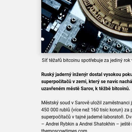
Síť těžařů bitcoinu spotřebuje za jediný rok
Ruský jaderný inženýr dostal vysokou poku
superpočítačů v zemi, který se navíc nacház
uzavřeném městě Sarov, k těžbě bitcoinů.
Městský soud v Sarově uložil zaměstnanci 
450 000 rublů (více než 160 tisíc korun) za
superpočítačů v tajné jaderné laboratoři. D
– Andrei Rybkin a Andrei Shatokhin – ještě 
themoscowtimes.com.