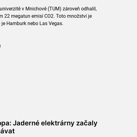
niverzitě v Mnichově (TUM) zároveň odhalil,
em 22 megatun emisí CO2. Toto množství je
o je Hamburk nebo Las Vegas.
o
opa: Jaderné elektrárny začaly
hávat