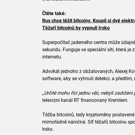
Čtěte také:
Rus chce těžit bitcoiny. Koupil si dvě elekt
Těžaři bitcoinů by vypnuli Irsko
Superpočítač jaderného centra může údajně d
sekundu. Funguje ve speciální síti, která j
internetu.
Advokát jednoho z obžalovaných, Alexej Koval
software, aby se vyhnuli detekci, a předtím, n
„Určitě mohu říci jednu věc, nebyli zadrženi p
televizní kanál RT financovaný Kremlem.
Těžba bitcoinů, tedy kryptoměny postavené 
mimořádně náročná. Síť těžařů bitcoinu spot
Irsko.