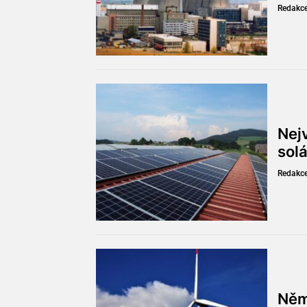
Redakc
Nejv
solá
Redakc
Něm