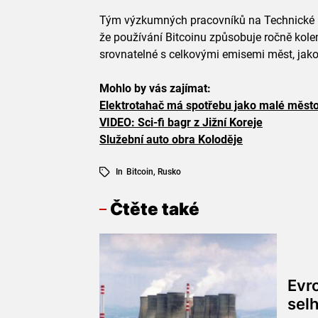
Tým výzkumných pracovníků na Technické u
že používání Bitcoinu způsobuje ročně kol
srovnatelné s celkovými emisemi měst, jak
Mohlo by vás zajímat:
Elektrotahač má spotřebu jako malé měst
VIDEO: Sci-fi bagr z Jižní Koreje
Služební auto obra Koloděje
In
Bitcoin
,
Rusko
Čtěte také
Evr
sel