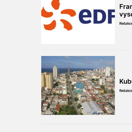
Fran
vys
Redakc
Kub
Redakc