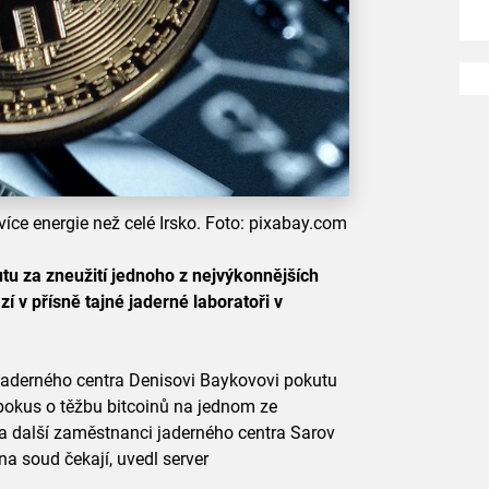
 více energie než celé Irsko. Foto: pixabay.com
tu za zneužití jednoho z nejvýkonnějších
í v přísně tajné jaderné laboratoři v
jaderného centra Denisovi Baykovovi pokutu
 pokus o těžbu bitcoinů na jednom ze
va další zaměstnanci jaderného centra Sarov
na soud čekají, uvedl server