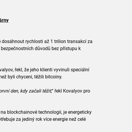
rárny
osáhnout rychlosti až 1 trilion transakcí za
e z bezpečnostních důvodů bez přístupu k
yov, řekl, že jeho klienti vyvinuli speciální
ež byli chyceni, těžili bitcoiny.
rvní den, kdy začali těžit
,“ řekl Kovalyov pro
na blockchainové technologii, je energeticky
řebuje za jediný rok více energie než celé