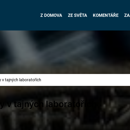
Z DOMOVA
ZE SVĚTA
KOMENTÁŘE
ZA
y v tajných laboratořích
ny v tajných laboratořích