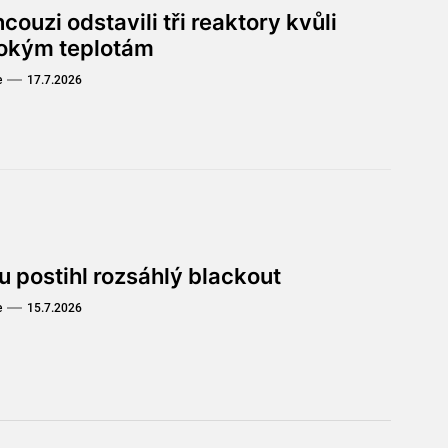
couzi odstavili tři reaktory kvůli
okým teplotám
e
17.7.2026
u postihl rozsáhlý blackout
e
15.7.2026