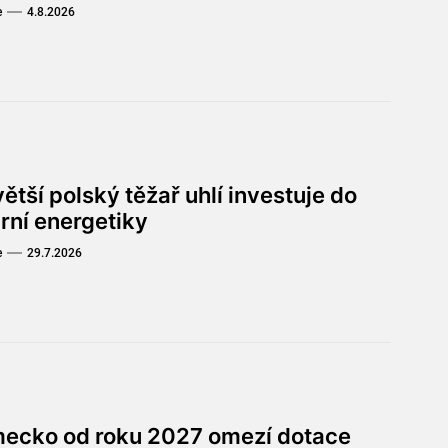
e
4.8.2026
ětší polský těžař uhlí investuje do
rní energetiky
e
29.7.2026
ecko od roku 2027 omezí dotace