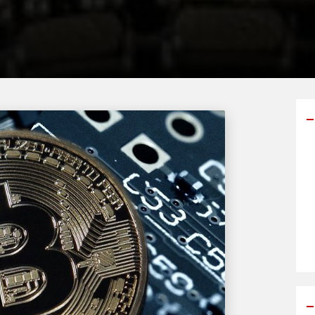
Y
p
s