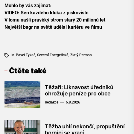
Mohlo by vás zajímat:
VIDEO: Sen každého kluka z pískoviště
V lomu našli pravěký strom starý 20 milionů let
Největší bagr na světě udělal kariéru ve filmu
In
Pavel Tykač
,
Severní Energetická
,
Zlatý Permon
Čtěte také
Těžaři: Liknavost úředníků
ohrožuje peníze pro obce
Redakce
6.8.2026
Těžba uhlí nekončí, propuštění
horníci se vrací