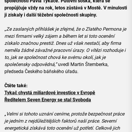
společností Pavla Tykače. Putovní soška, která se
propůjčuje vždy na rok, letos zůstává v Mostě. V minulosti
ji získaly i další těžební společnosti skupiny.
„
Ze zaslaných přihlášek je zřejmé, že o Zlatého Permona je
mezi firmami velký zájem a během let si toto ocenění
získalo značnou prestiž. Dnes už však nestačí, aby firma
neměla žádné závažné pracovní úrazy. O vítězi rozhoduje i
to, jak se společnost chová ke svému okolí, jak je
společensky odpovědná,”
uvedl Martin Štemberka,
předseda Českého báňského úřadu.
Čtěte také:
Tykač chystá miliardové investice v Evropě
Ředitelem Seven Energy se stal Svoboda
„Velmi si tohoto uznání ceníme, protože bezpečnost práce
je jedním z nejdůležitějších faktorů naší práce. Severní
energetická získává toto ocenění už potřetí. Celkově jich