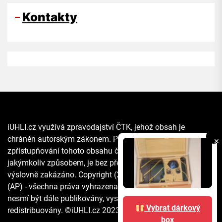
Kontakty
iUHLI.cz využívá zpravodajství ČTK, jehož obsah je
chráněn autorským zákonem. Přepis, šíření či další
✕
zpřístupňování tohoto obsahu či jeho části veřejnosti, a to
jakýmkoliv způsobem, je bez předchozího souhlasu ČTK
výslovně zakázáno. Copyright (2021) The Associated Press
(AP) - všechna práva vyhrazena. Materiály agentury AP
nesmí být dále publikovány, vysílány, přepisovány nebo
Vybrat dárkový
redistribuovány. ©iUHLI.cz 2023 All rights reserved.
box