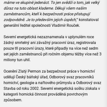
máme ve skupině jedenáct. To jen svědčí o tom, jak velký
důraz na tuto oblast klademe. Děkuji všem našim
zaměstnancům, kteří k bezpečnosti práce přistupují
zodpovědně. Je to především jejich úspěch,
“ konstatoval
generální ředitel společnosti Vladimír Rouček.
Severní energetická nezaznamenala v uplynulém roce
žádný smrtelný ani závažný pracovní úraz, registrovala
pouze tři pracovní úrazy, které připadly na více než sedm
set jejích zaměstnanců při ročním objemu těžby více než 3
miliony tun uhlí.
Ocenění Zlatý Permon za bezpečnost práce v hornictví
udělují Český báňský úřad, Odborový svaz pracovníků
hornictví, geologie a naftového průmyslu a Odborový svaz
Stavba od roku 2002. Severní energetická sošku získala v
kategorii hornická činnost prováděná povrchovým
způsobem.