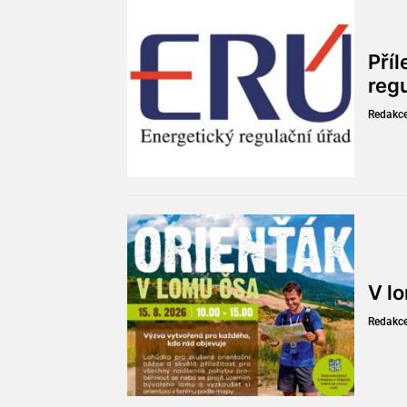
Pří
reg
Redakc
V l
Redakc