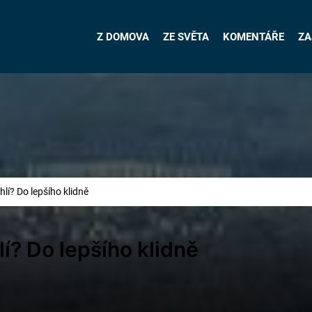
Z DOMOVA
ZE SVĚTA
KOMENTÁŘE
ZA
hlí? Do lepšího klidně
lí? Do lepšího klidně