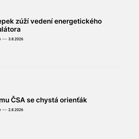
lepek zúží vedení energetického
ulátora
e
3.8.2026
omu ČSA se chystá orienťák
e
2.8.2026