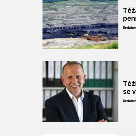
Těž
pen
Redakc
Těžb
se v
Redakc