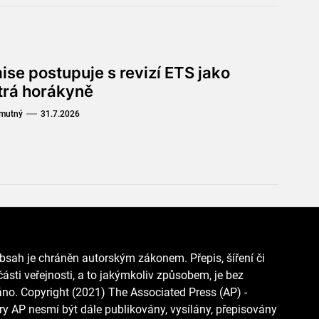
ise postupuje s revizí ETS jako
trá horákyně
Smutný
31.7.2026
bsah je chráněn autorským zákonem. Přepis, šíření či
ásti veřejnosti, a to jakýmkoliv způsobem, je bez
o. Copyright (2021) The Associated Press (AP) -
y AP nesmí být dále publikovány, vysílány, přepisovány