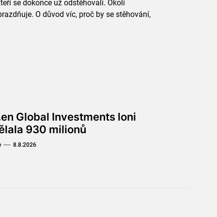
teří se dokonce už odstěhovali. Okolí
azdňuje. O důvod víc, proč by se stěhování,
.en Global Investments loni
ělala 930 milionů
e
8.8.2026