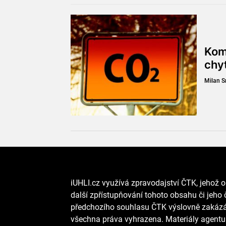
Kom
chy
Milan 
iUHLI.cz využívá zpravodajství ČTK, jehož o
další zpřístupňování tohoto obsahu či jeho č
předchozího souhlasu ČTK výslovně zakázán
všechna práva vyhrazena. Materiály agentur