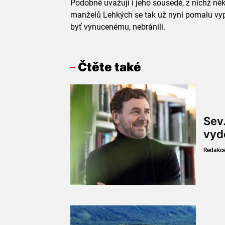
Podobně uvažují i jeho sousedé, z nichž něk
manželů Lehkých se tak už nyní pomalu vypr
byť vynucenému, nebránili.
Čtěte také
Sev
vyd
Redakc