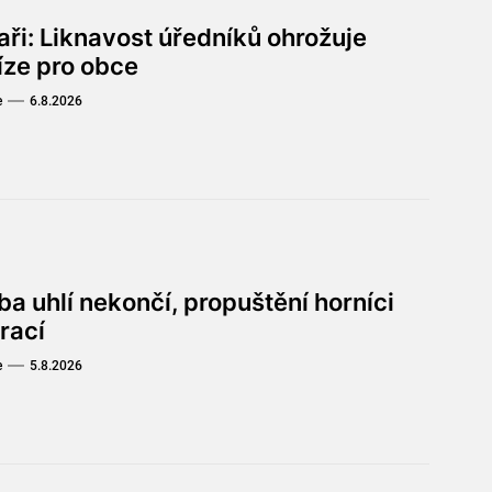
aři: Liknavost úředníků ohrožuje
íze pro obce
e
6.8.2026
a uhlí nekončí, propuštění horníci
rací
e
5.8.2026