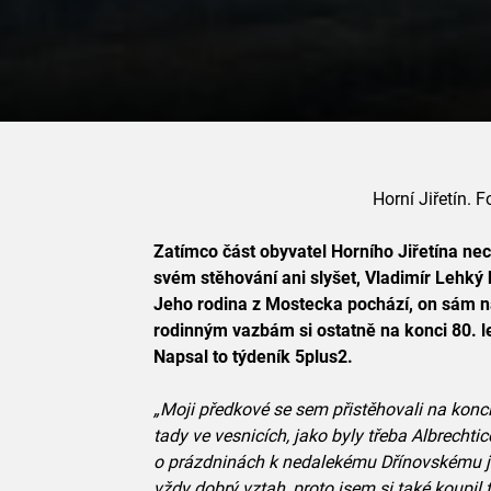
Horní Jiřetín. F
Zatímco část obyvatel Horního Jiřetína nech
svém stěhování ani slyšet, Vladimír Lehký
Jeho rodina z Mostecka pochází, on sám na
rodinným vazbám si ostatně na konci 80. le
Napsal to týdeník 5plus2.
„Moji předkové se sem přistěhovali na konci 1
tady ve vesnicích, jako byly třeba Albrechti
o prázdninách k nedalekému Dřínovskému je
vždy dobrý vztah, proto jsem si také koupil