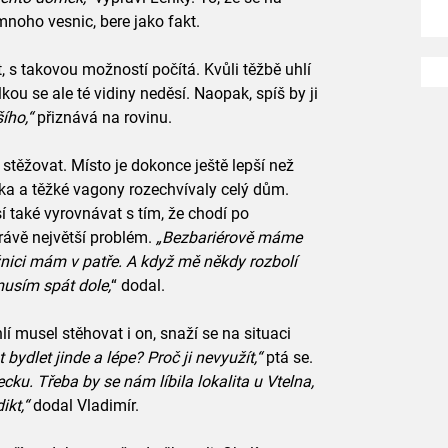
mnoho vesnic, bere jako fakt.
, s takovou možností počítá. Kvůli těžbě uhlí
ou se ale té vidiny neděsí. Naopak, spíš by ji
ího,“
přiznává na rovinu.
stěžovat. Místo je dokonce ještě lepší než
ečka a těžké vagony rozechvívaly celý dům.
í také vyrovnávat s tím, že chodí po
právě největší problém.
„Bezbariérově máme
ožnici mám v patře. A když mě někdy rozbolí
musím spát dole,
“ dodal.
hlí musel stěhovat i on, snaží se na situaci
bydlet jinde a lépe? Proč ji nevyužít,“
ptá se.
ku. Třeba by se nám líbila lokalita u Vtelna,
ikt,“
dodal Vladimír.