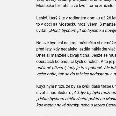
Mostecku těží uhlí a že kvůli tomu zmizelo 
Lehký, který žije v rodinném domku už 26 let
to v obci na Mostecku hrozí všem. S manželk
uvítal.
„Mohli bychom jít do lepšího a novějš
Na své bydlení na kraji městečka si nemůže 
před lety, kdy nedaleko jezdila nákladní vl
Dnes si manželé užívají ticha. Jenže se mus
operacích kolenou či kyčlí o holích. A to je 
udělané přízemí, tady je to v pohodě. Ale l
večer noha, tak se do ložnice nedostanu a 
Když nyní hrozí, že by se kvůli další těžbě u
dívat s nadhledem.
„A když by byla možnost 
„Určitě bychom chtěli zůstat pořád na Mostec
kde rostou nové domky, nebo u jezera Bened