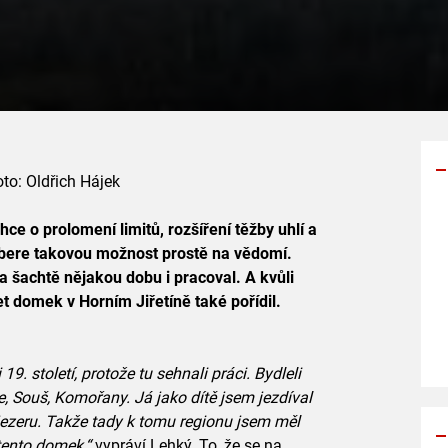
oto: Oldřich Hájek
ce o prolomení limitů, rozšíření těžby uhlí a
Y
 bere takovou možnost prostě na vědomí.
p
 šachtě nějakou dobu i pracoval. A kvůli
s
t domek v Horním Jiřetíně také pořídil.
9. století, protože tu sehnali práci. Bydleli
ce, Souš, Komořany. Já jako dítě jsem jezdíval
zeru. Takže tady k tomu regionu jsem měl
 tento domek,“
vypráví Lehký. To, že se na