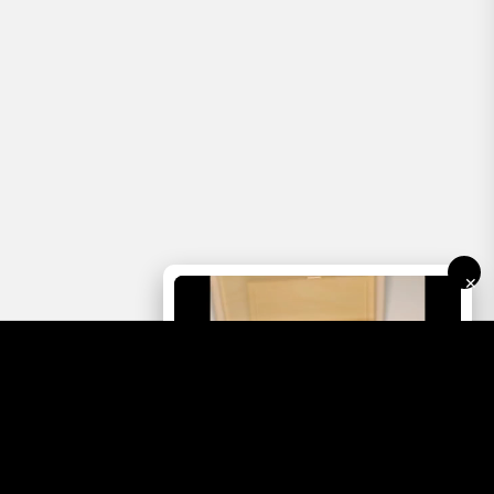
✕
Vybrat dárkový box