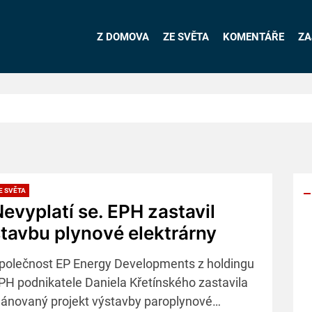
Z DOMOVA
ZE SVĚTA
KOMENTÁŘE
ZA
E SVĚTA
evyplatí se. EPH zastavil
tavbu plynové elektrárny
Y
p
polečnost EP Energy Developments z holdingu
s
PH podnikatele Daniela Křetínského zastavila
lánovaný projekt výstavby paroplynové