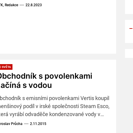
lektrárny v Irsku. Důvodem jsou neúměrně
K, Redakce
22.8.2023
ostoucí náklady na projekt, které vzrostly zhruba
 40 procent.
E SVĚTA
Obchodník s povolenkami
začíná s vodou
bchodník s emisními povolenkami Vertis koupil
enšinový podíl v irské společnosti Steam Esco,
terá vyrábí odvaděče kondenzované vody v
arních průmyslových systémech.
roslav Průcha
2.11.2015