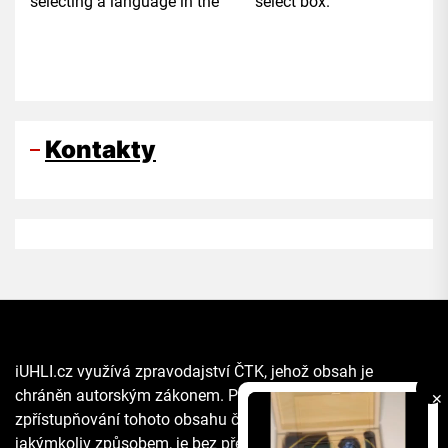
selecting a language in the select box.
Kontakty
iUHLI.cz využívá zpravodajství ČTK, jehož obsah je
chráněn autorským zákonem. Přepis, šíření či další
✕
zpřístupňování tohoto obsahu či jeho části veřejnosti, a to
jakýmkoliv způsobem, je bez předchozího souhlasu ČTK