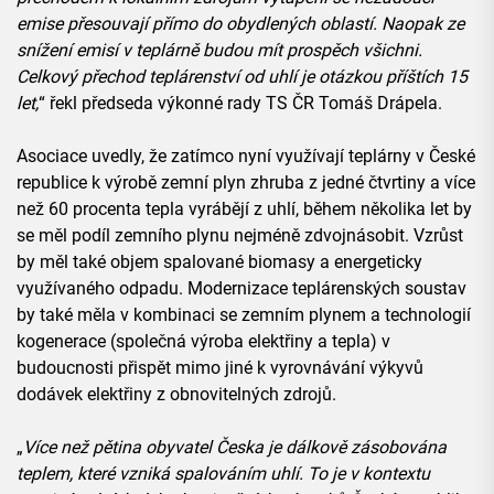
emise přesouvají přímo do obydlených oblastí. Naopak ze
snížení emisí v teplárně budou mít prospěch všichni.
Celkový přechod teplárenství od uhlí je otázkou příštích 15
let,
“ řekl předseda výkonné rady TS ČR Tomáš Drápela.
Asociace uvedly, že zatímco nyní využívají teplárny v České
republice k výrobě zemní plyn zhruba z jedné čtvrtiny a více
než 60 procenta tepla vyrábějí z uhlí, během několika let by
se měl podíl zemního plynu nejméně zdvojnásobit. Vzrůst
by měl také objem spalované biomasy a energeticky
využívaného odpadu. Modernizace teplárenských soustav
by také měla v kombinaci se zemním plynem a technologií
kogenerace (společná výroba elektřiny a tepla) v
budoucnosti přispět mimo jiné k vyrovnávání výkyvů
dodávek elektřiny z obnovitelných zdrojů.
„
Více než pětina obyvatel Česka je dálkově zásobována
teplem, které vzniká spalováním uhlí. To je v kontextu