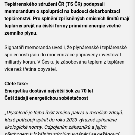
Teplárenského sdružení ČR (TS ČR) podepsali
memorandum o spolupráci na budoucí dekarbonizaci
teplárenství. Pro splnění zpřísněných emisních limitů mají
teplárny přejít na čistší formy primární energie včetně
zemního plynu.
Signatáři memoranda uvedli, že plynárenské i teplárenské
společnosti jsou do modernizace připraveny investovat
miliardy korun. V Česku je zásobována teplem z tepláren
více než třetina obyvatel.
Čtěte také:
Energetika dostává největší šok za 70 let
Češi žádají energetickou soběstačnost
„
Urychleně je třeba řešit změnu paliva u menších zdrojů,
které potřebují splnit do roku 2023 výrazně zpřísněné
ekologické normy. Odpojením zákazníků a jejich
přechodem k lokálním zdrojům vytápění se nežádoucí