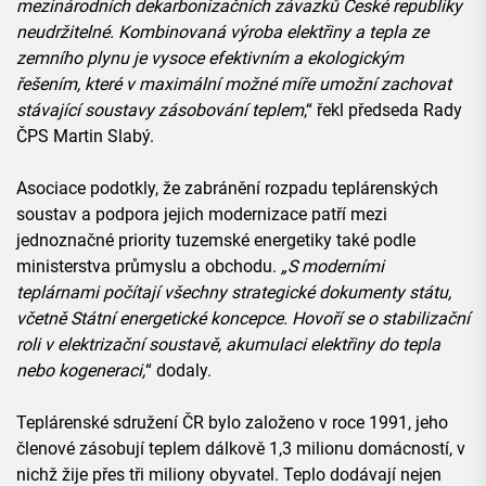
mezinárodních dekarbonizačních závazků České republiky
neudržitelné. Kombinovaná výroba elektřiny a tepla ze
zemního plynu je vysoce efektivním a ekologickým
řešením, které v maximální možné míře umožní zachovat
stávající soustavy zásobování teplem
,“ řekl předseda Rady
ČPS Martin Slabý.
Asociace podotkly, že zabránění rozpadu teplárenských
soustav a podpora jejich modernizace patří mezi
jednoznačné priority tuzemské energetiky také podle
ministerstva průmyslu a obchodu.
„S moderními
teplárnami počítají všechny strategické dokumenty státu,
včetně Státní energetické koncepce. Hovoří se o stabilizační
roli v elektrizační soustavě, akumulaci elektřiny do tepla
nebo kogeneraci,
“ dodaly.
Teplárenské sdružení ČR bylo založeno v roce 1991, jeho
členové zásobují teplem dálkově 1,3 milionu domácností, v
nichž žije přes tři miliony obyvatel. Teplo dodávají nejen