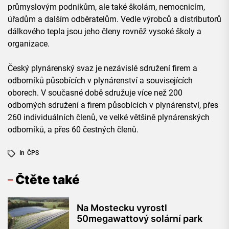
průmyslovým podnikům, ale také školám, nemocnicím,
úřadům a dalším odběratelům. Vedle výrobců a distributorů
dálkového tepla jsou jeho členy rovněž vysoké školy a
organizace.
Český plynárenský svaz je nezávislé sdružení firem a
odborníků působících v plynárenství a souvisejících
oborech. V současné době sdružuje více než 200
odborných sdružení a firem působících v plynárenství, přes
260 individuálních členů, ve velké většině plynárenských
odborníků, a přes 60 čestných členů.
In
ČPS
Čtěte také
Na Mostecku vyrostl
50megawattový solární park