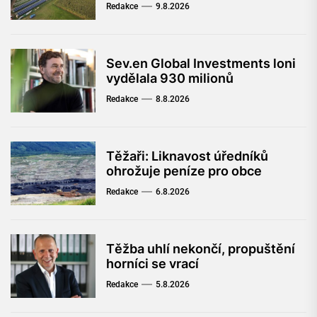
Redakce
9.8.2026
Sev.en Global Investments loni
vydělala 930 milionů
Redakce
8.8.2026
Těžaři: Liknavost úředníků
ohrožuje peníze pro obce
Redakce
6.8.2026
Těžba uhlí nekončí, propuštění
horníci se vrací
Redakce
5.8.2026