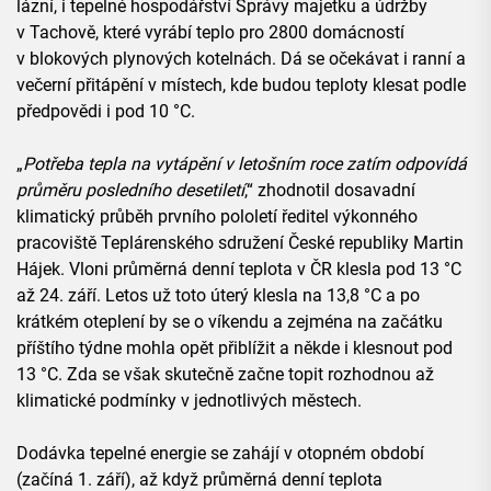
lázní, i tepelné hospodářství Správy majetku a údržby
v Tachově, které vyrábí teplo pro 2800 domácností
v blokových plynových kotelnách. Dá se očekávat i ranní a
večerní přitápění v místech, kde budou teploty klesat podle
předpovědi i pod 10 °C.
„
Potřeba tepla na vytápění v letošním roce zatím odpovídá
průměru posledního desetiletí
,“ zhodnotil dosavadní
klimatický průběh prvního pololetí ředitel výkonného
pracoviště Teplárenského sdružení České republiky Martin
Hájek. Vloni průměrná denní teplota v ČR klesla pod 13 °C
až 24. září. Letos už toto úterý klesla na 13,8 °C a po
krátkém oteplení by se o víkendu a zejména na začátku
příštího týdne mohla opět přiblížit a někde i klesnout pod
13 °C. Zda se však skutečně začne topit rozhodnou až
klimatické podmínky v jednotlivých městech.
Dodávka tepelné energie se zahájí v otopném období
(začíná 1. září), až když průměrná denní teplota