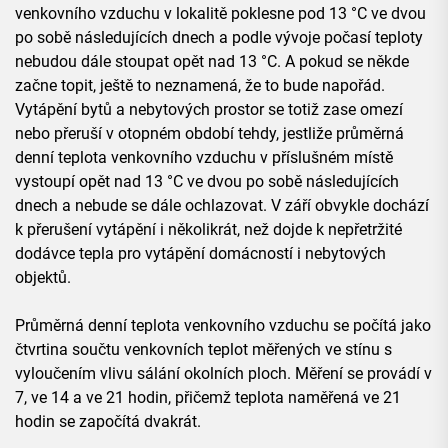
venkovního vzduchu v lokalitě poklesne pod 13 °C ve dvou
po sobě následujících dnech a podle vývoje počasí teploty
nebudou dále stoupat opět nad 13 °C. A pokud se někde
začne topit, ještě to neznamená, že to bude napořád.
Vytápění bytů a nebytových prostor se totiž zase omezí
nebo přeruší v otopném období tehdy, jestliže průměrná
denní teplota venkovního vzduchu v příslušném místě
vystoupí opět nad 13 °C ve dvou po sobě následujících
dnech a nebude se dále ochlazovat. V září obvykle dochází
k přerušení vytápění i několikrát, než dojde k nepřetržité
dodávce tepla pro vytápění domácností i nebytových
objektů.
Průměrná denní teplota venkovního vzduchu se počítá jako
čtvrtina součtu venkovních teplot měřených ve stínu s
vyloučením vlivu sálání okolních ploch. Měření se provádí v
7, ve 14 a ve 21 hodin, přičemž teplota naměřená ve 21
hodin se započítá dvakrát.