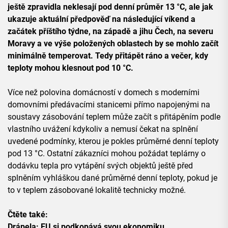
ještě zpravidla neklesají pod denní průměr 13 °C, ale jak
ukazuje aktuální předpověď na následující víkend a
začátek příštího týdne, na západě a jihu Čech, na severu
Moravy a ve výše položených oblastech by se mohlo začít
minimálně temperovat. Tedy přitápět ráno a večer, kdy
teploty mohou klesnout pod 10 °C.
Více než polovina domácností v domech s moderními
domovními předávacími stanicemi přímo napojenými na
soustavy zásobování teplem může začít s přitápěním podle
vlastního uvážení kdykoliv a nemusí čekat na splnění
uvedené podmínky, kterou je pokles průměrné denní teploty
pod 13 °C. Ostatní zákazníci mohou požádat teplárny o
dodávku tepla pro vytápění svých objektů ještě před
splněním vyhláškou dané průměrné denní teploty, pokud je
to v teplem zásobované lokalitě technicky možné.
Čtěte také:
Drápela: EU si podkopává svou ekonomiku