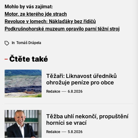
Mohlo by vás zajímat:
Motor, ze kterého jde strach
Revoluce v lomech: Náklaďáky bez řidičů
Podkrušnohorské muzeum opravilo parní těžní stroj
In
Tomáš Drápela
Čtěte také
Těžaři: Liknavost úředníků
ohrožuje peníze pro obce
Redakce
6.8.2026
Těžba uhlí nekončí, propuštění
horníci se vrací
Redakce
5.8.2026