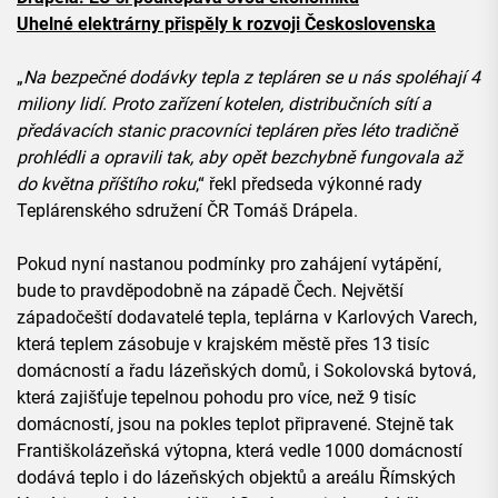
Uhelné elektrárny přispěly k rozvoji Československa
„
Na bezpečné dodávky tepla z tepláren se u nás spoléhají 4
miliony lidí. Proto zařízení kotelen, distribučních sítí a
předávacích stanic pracovníci tepláren přes léto tradičně
prohlédli a opravili tak, aby opět bezchybně fungovala až
do května příštího roku
,“ řekl předseda výkonné rady
Teplárenského sdružení ČR Tomáš Drápela.
Pokud nyní nastanou podmínky pro zahájení vytápění,
bude to pravděpodobně na západě Čech. Největší
západočeští dodavatelé tepla, teplárna v Karlových Varech,
která teplem zásobuje v krajském městě přes 13 tisíc
domácností a řadu lázeňských domů, i Sokolovská bytová,
která zajišťuje tepelnou pohodu pro více, než 9 tisíc
domácností, jsou na pokles teplot připravené. Stejně tak
Františkolázeňská výtopna, která vedle 1000 domácností
dodává teplo i do lázeňských objektů a areálu Římských