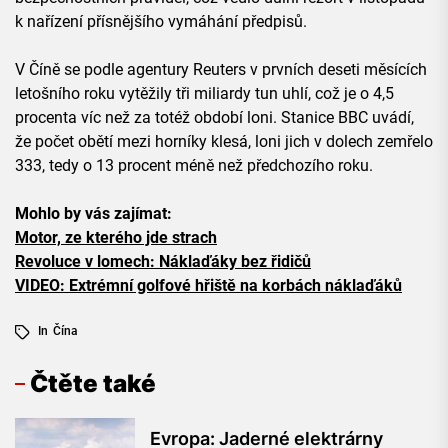
k nařízení přísnějšího vymáhání předpisů.
V Číně se podle agentury Reuters v prvních deseti měsících
letošního roku vytěžily tři miliardy tun uhlí, což je o 4,5
procenta víc než za totéž období loni. Stanice BBC uvádí,
že počet obětí mezi horníky klesá, loni jich v dolech zemřelo
333, tedy o 13 procent méně než předchozího roku.
Mohlo by vás zajímat:
Motor, ze kterého jde strach
Revoluce v lomech: Náklaďáky bez řidičů
VIDEO: Extrémní golfové hřiště na korbách náklaďáků
In
Čína
Čtěte také
Evropa: Jaderné elektrárny