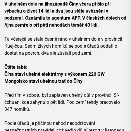
V uhelném dole na jihozápadě Číny včera přišlo při
výbuchu o život 14 lidí a dva jsou stále uvězněni v
podzemí. Oznámila to agentura AFP. V čínských dolech od
října zemřelo při pěti nehodách téměř 40 lidí.
Ta včerejší se stala časně ráno v uhelném dole v provincii
Kuej-čou. Sedm živých horníků se podle úřadů podařilo
dostat na povrch, dva ale zůstali pod zemí.
Čtěte také:
Čína staví uhelné elektrárny s výkonem 226 GW
Mongolsko staví uhelnou trať do Číny
Před tím v sobotu byl zaplaven uhelný důl v provincii S‘-
čchuan, kde zahynulo pět lidí. Pod zemí tehdy pracovalo
347 horníků.
Podle úřadů je příčinou nehod nedodržování
bezpečnostních pravidel, což vedlo důlní rezort v listopadu