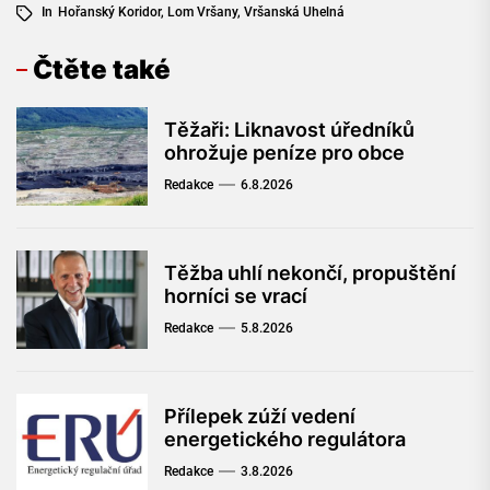
In
Hořanský Koridor
,
Lom Vršany
,
Vršanská Uhelná
Čtěte také
Těžaři: Liknavost úředníků
ohrožuje peníze pro obce
Redakce
6.8.2026
Těžba uhlí nekončí, propuštění
horníci se vrací
Redakce
5.8.2026
Přílepek zúží vedení
energetického regulátora
Redakce
3.8.2026