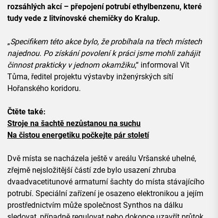
rozsáhlých akcí – přepojení potrubí ethylbenzenu, které
tudy vede z litvínovské chemičky do Kralup.
„
Specifikem této akce bylo, že probíhala na třech místech
najednou. Po získání povolení k práci jsme mohli zahájit
činnost prakticky v jednom okamžiku
,“ informoval Vít
Tůma, ředitel projektu výstavby inženýrských sítí
Hořanského koridoru.
Čtěte také:
Stroje na šachtě nezůstanou na suchu
Na čistou energetiku počkejte pár století
Dvě místa se nacházela ještě v areálu Vršanské uhelné,
zřejmě nejsložitější částí zde bylo usazení zhruba
dvaadvacetitunové armaturní šachty do místa stávajícího
potrubí. Speciální zařízení je osazeno elektronikou a jejím
prostřednictvím může společnost Synthos na dálku
sledovat, případně regulovat nebo dokonce uzavřít průtok