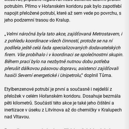
potrubím. Přímo v Hořanském koridoru pak bylo zapotřebí
napojit přeložené potrubí, které až sem vede po povrchu, s
jeho podzemní trasou do Kralup.
„
Velmi náročná byla tato akce, zajišťovaná Metrostavem, i
z pohledu koordinace všech činností, protože se na ní
podílela ještě celá řada specializovaných dodavatelských
firem. Vše probíhalo i v koordinaci se společnostmi skupin.
Během prací bylo na nezbytně nutnou dobu potřeba
přerušit dálkovou pásovou dopravu, asistenci zajišťovali
hasiči Severní energetické i Unipetrolu
,“ doplnil Tůma.
Etylbenzenové potrubí je první a současně i nejdelší z
přeložek v celém Hořanském koridoru. Dosahuje bezmála
pěti kilometrů. Součástí této akce je také jeho čištění a
inertizace v úseku z Litvínova až do chemičky v Kralupech
nad Vltavou.