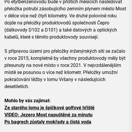
Po etylbenzenovodu bude v příštích měsících následovat
přeložka potrubí zásobujícího zemním plynem město Most
v délce více než čtyři kilometry. Ve druhé polovině roku
dojde na přeložky produktovodů společnosti Čepro
(dálkovody D102 a D101) a také datových a optických
kabelů, které s těmito produktovody souvisejí.
S přípravou území pro přeložky inženýrských sítí se začalo
v roce 2015, kompletně by všechny produktovody měly být
přesunuty na nové místo v roce 2021. V nejvzdálenějším
místě se posunou o více než kilometr. Přeložky umožní
pokračování těžby v lomu Vršany v následujících
desetiletích.
Mohlo by vás zajímat:
Ze starého lomu je špičkové golfové hřiště
VIDEO: Jezero Most napuštěné za minutu
Po bagrech zůstaly mokřady a čistá voda